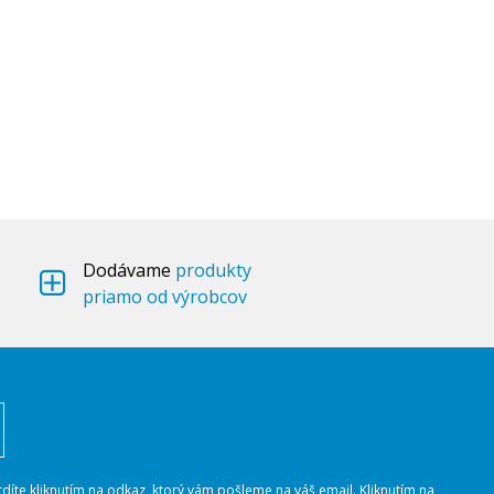
Dodávame
produkty
priamo od výrobcov
rdíte kliknutím na odkaz, ktorý vám pošleme na váš email. Kliknutím na