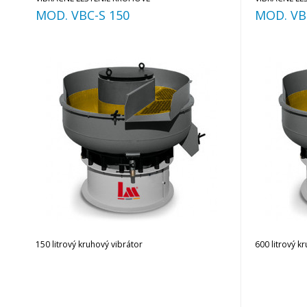
MOD. VBC-S 150
MOD. VB
150 litrový kruhový vibrátor
600 litrový k