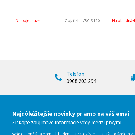
Na objednávku
Obj. čislo:
VBC-S 150
Na objednáv
Telefon
0908 203 294
Najdôležitejšie novinky priamo na váš email
Získajte zaujímavé informácie vždy medzi prvými
Vaše osobné údaje (email) budeme spracovávať len za týmto účelom v sú