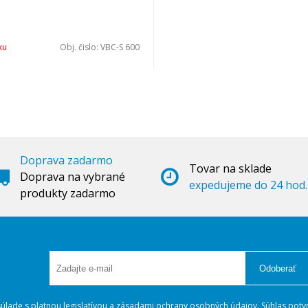
ku
Obj. čislo:
VBC-S 600
Doprava zadarmo
Tovar na sklade
Doprava na vybrané
expedujeme do 24 hod.
produkty zadarmo
Odoberať
lade s platnou legislatívou a
zásadami ochrany osobných údajov
. Súhlas potv