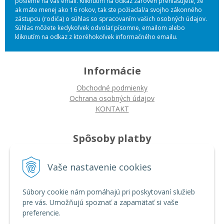
pošleme na váš email. Kliknutím na odkaz zároveň prehlasujete, že
ak máte menej ako 16 rokov, tak ste požiadal/a svojho zákonného
zástupcu (rodiča) o súhlas so spracovaním vašich osobných údajov.
Súhlas môžete kedykoľvek odvolať písomne, emailom alebo
kliknutím na odkaz z ktoréhokoľvek informačného emailu.
Informácie
Obchodné podmienky
Ochrana osobných údajov
KONTAKT
Spôsoby platby
Platba na dobierku
Vaše nastavenie cookies
Platba bankovým prevodom
Platba kartou
Súbory cookie nám pomáhajú pri poskytovaní služieb
pre vás. Umožňujú spoznať a zapamätať si vaše
Ako nakupovať
preferencie.
Ako nakupovať