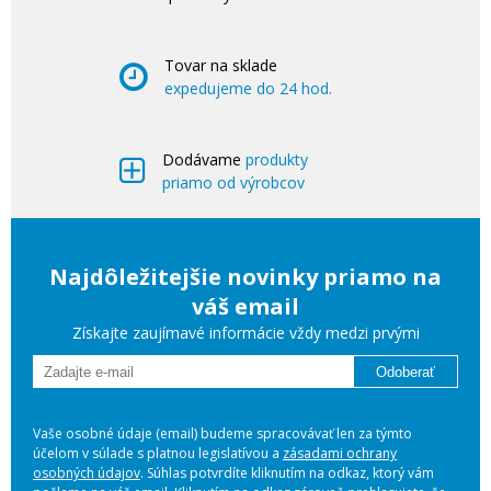
Tovar na sklade
expedujeme do 24 hod.
Dodávame
produkty
priamo od výrobcov
Najdôležitejšie novinky priamo na
váš email
Získajte zaujímavé informácie vždy medzi prvými
Odoberať
Vaše osobné údaje (email) budeme spracovávať len za týmto
účelom v súlade s platnou legislatívou a
zásadami ochrany
osobných údajov
. Súhlas potvrdíte kliknutím na odkaz, ktorý vám