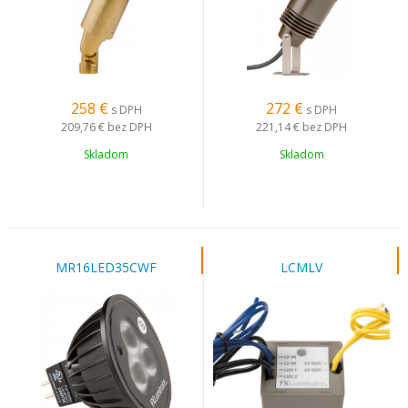
258
€
272
€
s DPH
s DPH
209,76 €
bez DPH
221,14 €
bez DPH
Skladom
Skladom
MR16LED35CWF
LCMLV