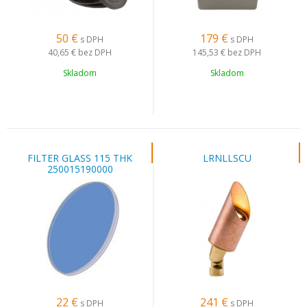
50
€
179
€
s DPH
s DPH
40,65 €
bez DPH
145,53 €
bez DPH
Skladom
Skladom
FILTER GLASS 115 THK
LRNLLSCU
250015190000
22
€
241
€
s DPH
s DPH