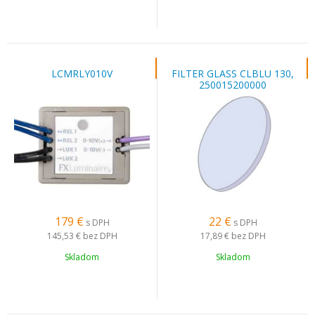
LCMRLY010V
FILTER GLASS CLBLU 130,
250015200000
179
€
22
€
s DPH
s DPH
145,53 €
bez DPH
17,89 €
bez DPH
Skladom
Skladom