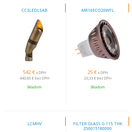
CC3LEDLSAB
MR16ECO20WFL
542
€
25
€
s DPH
s DPH
440,65 €
bez DPH
20,33 €
bez DPH
Skladom
Skladom
LCMHV
FILTER GLASS G 115 THK
250015180000