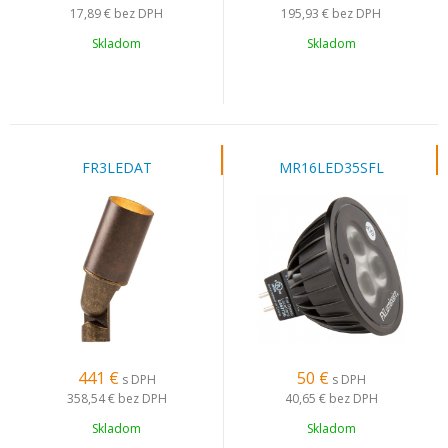
17,89 €
bez DPH
195,93 €
bez DPH
Skladom
Skladom
FR3LEDAT
MR16LED35SFL
441
€
50
€
s DPH
s DPH
358,54 €
bez DPH
40,65 €
bez DPH
Skladom
Skladom