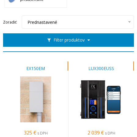
Prednastavené
Zoradiť:
Filter produktov
EX150EM
LUX300EUSS
325
€
2 039
€
s DPH
s DPH