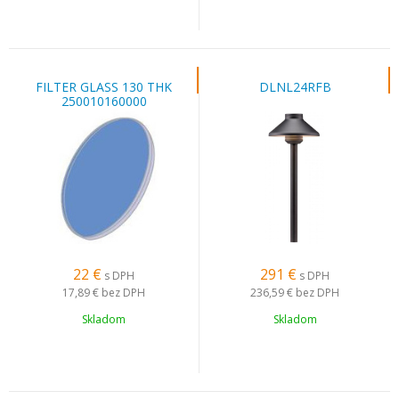
FILTER GLASS 130 THK
DLNL24RFB
250010160000
22
€
291
€
s DPH
s DPH
17,89 €
bez DPH
236,59 €
bez DPH
Skladom
Skladom