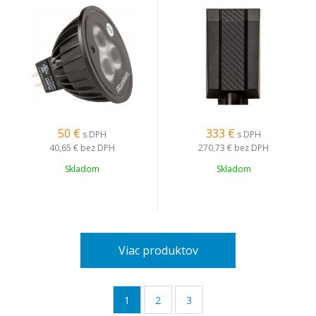
50
€
333
€
s DPH
s DPH
40,65 €
bez DPH
270,73 €
bez DPH
Skladom
Skladom
Viac produktov
1
2
3