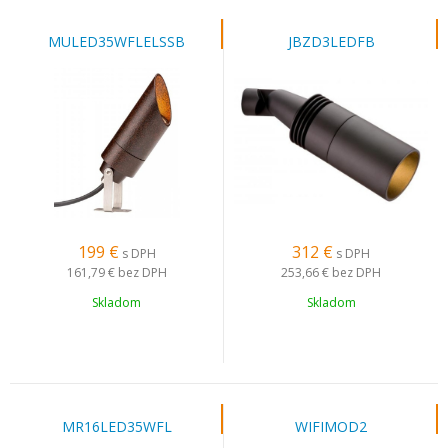
MULED35WFLELSSB
JBZD3LEDFB
199
€
312
€
s DPH
s DPH
161,79 €
bez DPH
253,66 €
bez DPH
Skladom
Skladom
MR16LED35WFL
WIFIMOD2