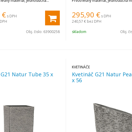
riedny materiál, jednoduchá
Prvotriedny materiál, jednoduchá m
ajúce vlastnosti. Farba Eben.
vynikajúce vlastnosti. Farba Eben.
€
295,90
€
s DPH
s DPH
 DPH
240,57 €
bez DPH
Obj. čislo:
63900258
skladom
Obj. či
KVETINÁČE
 G21 Natur Tube 35 x
Kvetináč G21 Natur Pea
x 56