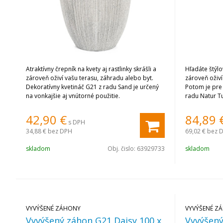
Atraktívny črepník na kvety aj rastlinky skrášli a
Hľadáte štýlo
zároveň oživí vašu terasu, záhradu alebo byt.
zároveň oživí
Dekoratívny kvetináč G21 z radu Sand je určený
Potom je pre 
na vonkajšie aj vnútorné použitie.
radu Natur T
G21 sú nevše
zaručene zau
42,90
€
84,89
s DPH
34,88 €
bez DPH
69,02 €
bez 
skladom
Obj. čislo:
63929733
skladom
VYVÝŠENÉ ZÁHONY
VYVÝŠENÉ Z
Vyvýšený záhon G21 Daisy 100 x
Vyvýšený