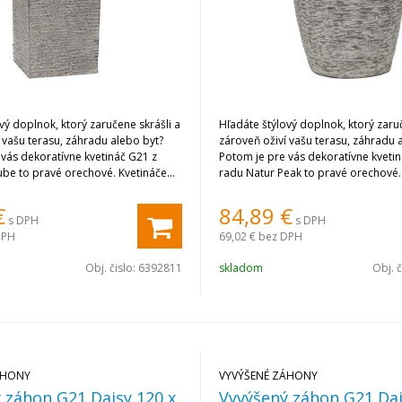
vý doplnok, ktorý zaručene skrášli a
Hľadáte štýlový doplnok, ktorý zaruč
 vašu terasu, záhradu alebo byt?
zároveň oživí vašu terasu, záhradu 
vás dekoratívne kvetináč G21 z
Potom je pre vás dekoratívne kveti
ube to pravé orechové. Kvetináče
radu Natur Peak to pravé orechové.
dné, unikátne a na prvý pohľad
G21 sú nevšedné, unikátne a na prv
jmú.
zaručene zaujmú.
€
84,89
€
s DPH
s DPH
DPH
69,02 €
bez DPH
Obj. čislo:
6392811
skladom
Obj. č
ÁHONY
VYVÝŠENÉ ZÁHONY
 záhon G21 Daisy 120 x
Vyvýšený záhon G21 Dai