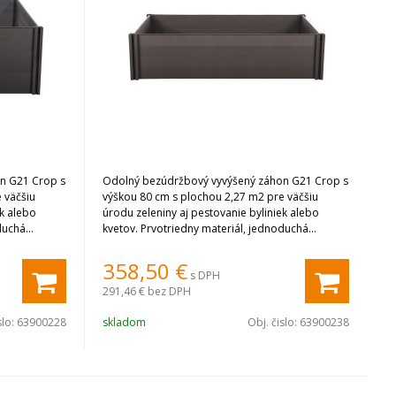
n G21 Crop s
Odolný bezúdržbový vyvýšený záhon G21 Crop s
 väčšiu
výškou 80 cm s plochou 2,27 m2 pre väčšiu
ek alebo
úrodu zeleniny aj pestovanie byliniek alebo
duchá
kvetov. Prvotriedny materiál, jednoduchá
 Eben.
montáž, vynikajúce vlastnosti. Farba Eben.
358,50
€
s DPH
291,46 €
bez DPH
slo:
63900228
skladom
Obj. čislo:
63900238