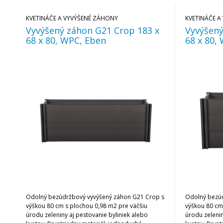
KVETINÁČE A VYVÝŠENÉ ZÁHONY
KVETINÁČE A
Vyvýšený záhon G21 Crop 183 x
Vyvýšený
68 x 80, WPC, Eben
68 x 80,
Odolný bezúdržbový vyvýšený záhon G21 Crop s
Odolný bezúd
výškou 80 cm s plochou 0,98 m2 pre väčšiu
výškou 80 cm
úrodu zeleniny aj pestovanie byliniek alebo
úrodu zelenin