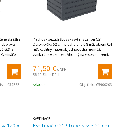
ene skrášli a
Plechový bezúdržbový vyvýšený záhon G21
alebo byt?
Daisy, výška 52 cm, plocha dna 0,8 m2, objem 0,4
náč G21 z
m3. Kvalitný materiál, jednoduchá montáž,
 Kvetináče
vynikajúce vlastnosti. Vhodný na vrstvenie zeminy
ý pohľad
a substrátu.
71,50
€
s DPH
58,13 €
bez DPH
islo:
6392821
skladom
Obj. čislo:
63900203
KVETINÁČE
sy 120 x
Kvetináč G21 Stone Style 29 cm