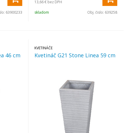
13,66 €
bez DPH
slo:
63900233
skladom
Obj. čislo:
639258
KVETINÁČE
ea 46 cm
Kvetináč G21 Stone Linea 59 cm