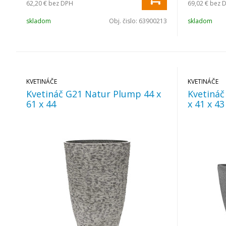
62,20 €
bez DPH
69,02 €
bez 
skladom
Obj. čislo:
63900213
skladom
KVETINÁČE
KVETINÁČE
Kvetináč G21 Natur Plump 44 x
Kvetináč
61 x 44
x 41 x 43