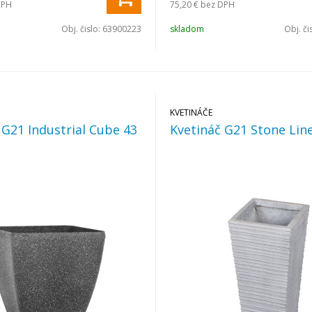
DPH
75,20 €
bez DPH
Obj. čislo:
63900223
skladom
Obj. či
KVETINÁČE
 G21 Industrial Cube 43
Kvetináč G21 Stone Lin