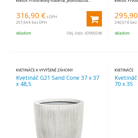
kvetov. Prvotriedny materiál, jednoduchá
kvetov. Prvot
montáž, vynikajúce vlastnosti. Farba Eben.
montáž, vynik
316,90
€
295,90
s DPH
257,64 €
bez DPH
240,57 €
bez
skladom
Obj. čislo:
63900248
skladom
KVETINÁČE A VYVÝŠENÉ ZÁHONY
KVETINÁČE
Kvetináč G21 Sand Cone 37 x 37
Kvetináč
x 48,5
70 x 35