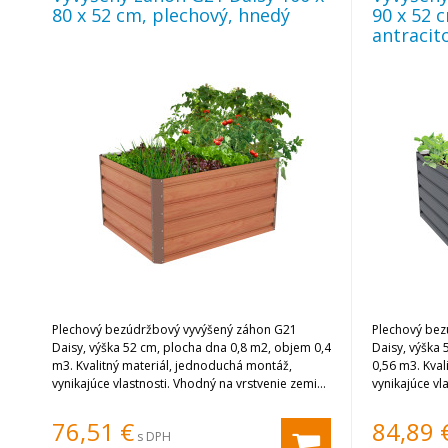
80 x 52 cm, plechový, hnedý
90 x 52 
antracit
Plechový bezúdržbový vyvýšený záhon G21
Plechový bez
Daisy, výška 52 cm, plocha dna 0,8 m2, objem 0,4
Daisy, výška
m3. Kvalitný materiál, jednoduchá montáž,
0,56 m3. Kval
vynikajúce vlastnosti. Vhodný na vrstvenie zeminy
vynikajúce vl
a substrátu.
a substrátu.
76,51
€
84,89
s DPH