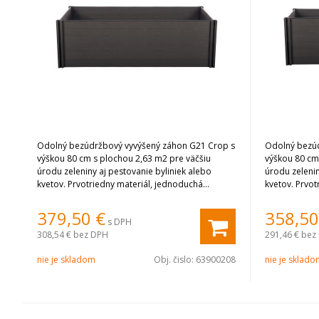
Odolný bezúdržbový vyvýšený záhon G21 Crop s
Odolný bezúd
výškou 80 cm s plochou 2,63 m2 pre väčšiu
výškou 80 cm
úrodu zeleniny aj pestovanie byliniek alebo
úrodu zelenin
kvetov. Prvotriedny materiál, jednoduchá
kvetov. Prvot
montáž, vynikajúce vlastnosti. Farba Eben.
montáž, vynik
379,50
€
358,50
s DPH
308,54 €
bez DPH
291,46 €
bez
nie je skladom
Obj. čislo:
63900208
nie je sklad