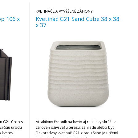
KVETINÁČE A VYVÝŠENÉ ZÁHONY
p 106 x
Kvetináč G21 Sand Cube 38 x 38
x 37
n G21 Crop s
Atraktívny črepník na kvety aj rastlinky skrášli a
väčšiu úrodu
zároveň oživí vašu terasu, záhradu alebo byt.
o kvetov.
Dekoratívny kvetináč G21 z radu Sand je určený