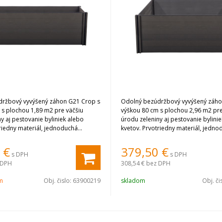
ržbový vyvýšený záhon G21 Crop s
Odolný bezúdržbový vyvýšený záho
 s plochou 1,89 m2 pre väčšiu
výškou 80 cm s plochou 2,96 m2 pre
y aj pestovanie byliniek alebo
úrodu zeleniny aj pestovanie bylini
riedny materiál, jednoduchá
kvetov. Prvotriedny materiál, jedno
ajúce vlastnosti. Farba Eben.
montáž, vynikajúce vlastnosti. Farba
€
379,50
€
s DPH
s DPH
 DPH
308,54 €
bez DPH
om
Obj. čislo:
63900219
skladom
Obj. či