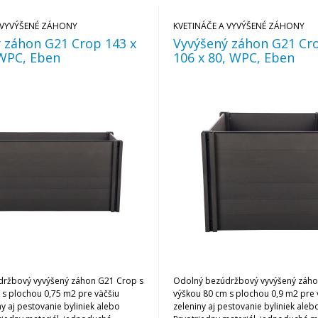
 VYVÝŠENÉ ZÁHONY
KVETINÁČE A VYVÝŠENÉ ZÁHONY
 záhon G21 Crop 143 x
Vyvýšený záhon G21 Cro
 WPC, Eben
106 x 80, WPC, Eben
ržbový vyvýšený záhon G21 Crop s
Odolný bezúdržbový vyvýšený záho
 s plochou 0,75 m2 pre väčšiu
výškou 80 cm s plochou 0,9 m2 pre 
y aj pestovanie byliniek alebo
zeleniny aj pestovanie byliniek aleb