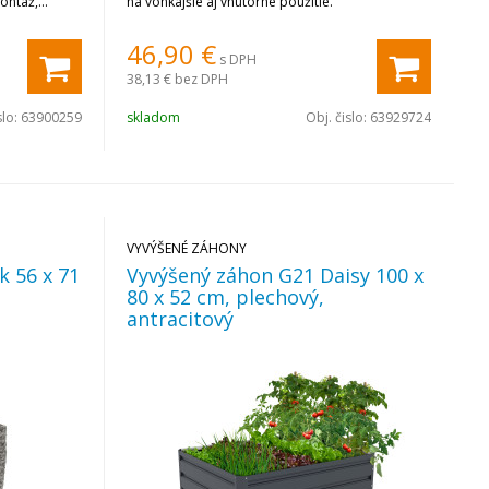
ontáž,
na vonkajšie aj vnútorné použitie.
46,90
€
s DPH
38,13 €
bez DPH
slo:
63900259
skladom
Obj. čislo:
63929724
VYVÝŠENÉ ZÁHONY
k 56 x 71
Vyvýšený záhon G21 Daisy 100 x
80 x 52 cm, plechový,
antracitový