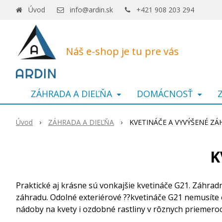
Úvod
info@ardin.sk
+421 908 203 294
Náš e-shop je tu pre vás
ZÁHRADA A DIEĽŇA
DOMÁCNOSŤ
Úvod
ZÁHRADA A DIEĽŇA
KVETINÁČE A VYVÝŠENÉ Z
K
Praktické aj krásne sú vonkajšie kvetináče G21. Záhrad
záhradu. Odolné exteriérové ??kvetináče G21 nemusíte c
nádoby na kvety i ozdobné rastliny v rôznych priemeroch