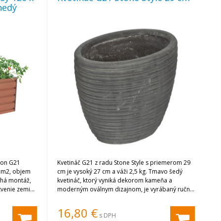
nedý
hon G21
Kvetináč G21 z radu Stone Style s priemerom 29
8 m2, objem
cm je vysoký 27 cm a váži 2,5 kg. Tmavo šedý
chá montáž,
kvetináč, ktorý vyniká dekorom kameňa a
stvenie zeminy
moderným oválnym dizajnom, je vyrábaný ručne
z vysoko kvalitného sklolaminátu. Je vhodný pre
vonkajšie použitie.
16,80
€
s DPH