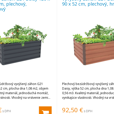
cm, plechový,
90 x 52 cm, plechový, h
ový
údržbový vyvýšený záhon G21
Plechový bezúdržbový vyvýšený zá
 52 cm, plocha dna 1,08 m2, objem
Daisy, výška 52 cm, plocha dna 1,0
itný materiál, jednoduchá montáž,
0,56 m3. Kvalitný materiál, jednodu
astnosti. Vhodný na vrstvenie zeminy
vynikajúce vlastnosti. Vhodný na vr
a substrátu.
€
92,50
€
s DPH
s DPH