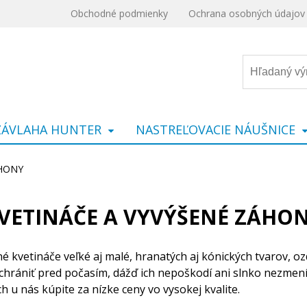
Obchodné podmienky
Ochrana osobných údajov
ZÁVLAHA HUNTER
NASTREĽOVACIE NÁUŠNICE
ÁHONY
VETINÁČE A VYVÝŠENÉ ZÁHO
né kvetináče veľké aj malé, hranatých aj kónických tvarov, 
hrániť pred počasím, dážď ich nepoškodí ani slnko nezmení 
 u nás kúpite za nízke ceny vo vysokej kvalite.