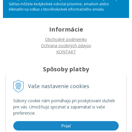
Súhlas môžete kedykoľvek odvolať písomne, emailom alebo
kliknutím na odkaz z ktoréhokoľvek informačného emailu.
Informácie
Obchodné podmienky
Ochrana osobných údajov
KONTAKT
Spôsoby platby
Platba na dobierku
Vaše nastavenie cookies
Platba bankovým prevodom
Platba kartou
Súbory cookie nám pomáhajú pri poskytovaní služieb
pre vás. Umožňujú spoznať a zapamätať si vaše
Ako nakupovať
preferencie.
Ako nakupovať
Autorizované servisy
Prijať