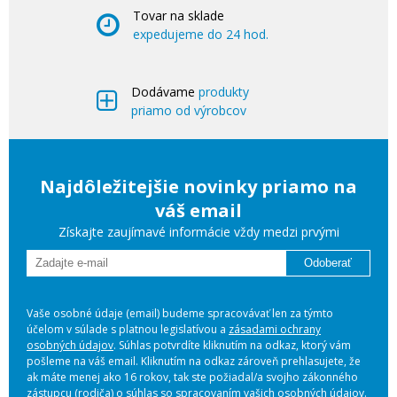
Tovar na sklade
expedujeme do 24 hod.
Dodávame
produkty
priamo od výrobcov
Najdôležitejšie novinky priamo na
váš email
Získajte zaujímavé informácie vždy medzi prvými
Odoberať
Vaše osobné údaje (email) budeme spracovávať len za týmto
účelom v súlade s platnou legislatívou a
zásadami ochrany
osobných údajov
. Súhlas potvrdíte kliknutím na odkaz, ktorý vám
pošleme na váš email. Kliknutím na odkaz zároveň prehlasujete, že
ak máte menej ako 16 rokov, tak ste požiadal/a svojho zákonného
zástupcu (rodiča) o súhlas so spracovaním vašich osobných údajov.