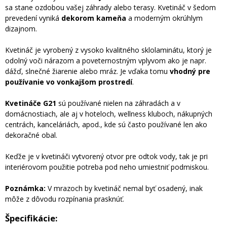
sa stane ozdobou vašej záhrady alebo terasy. Kvetináč v šedom
prevedení vyniká
dekorom kameňa
a moderným okrúhlym
dizajnom.
Kvetináč je vyrobený z vysoko kvalitného sklolaminátu, ktorý je
odolný voči nárazom a poveternostným vplyvom ako je napr.
dážď, slnečné žiarenie alebo mráz. Je vďaka tomu
vhodný pre
používanie vo vonkajšom prostredí
.
Kvetináče G21
sú používané nielen na záhradách a v
domácnostiach, ale aj v hoteloch, wellness kluboch, nákupných
centrách, kanceláriách, apod., kde sú často používané len ako
dekoračné obal.
Keďže je v kvetináči vytvorený otvor pre odtok vody, tak je pri
interiérovom použitie potreba pod neho umiestniť podmiskou.
Poznámka:
V mrazoch by kvetináč nemal byť osadený, inak
môže z dôvodu rozpínania prasknúť.
Špecifikácie: