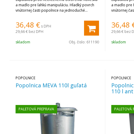
a madlo pre ľahkú manipuláciu. Hladký povrch
a madlo pre 
vnútornej časti popolnice na jednoduché
vnútornej ča
čistenie.
čistenie.
36,48
€
36,48
s DPH
29,66 €
bez DPH
29,66 €
bez 
skladom
Obj. čislo:
611190
skladom
POPOLNICE
POPOLNICE
Popolnica MEVA 110l guľatá
Popolnic
110 l ant
PALETOVÁ PREPRAVA
PALETOVÁ 