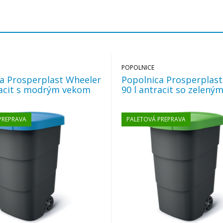
POPOLNICE
a Prosperplast Wheeler
Popolnica Prosperplas
racit s modrým vekom
90 l antracit so zelen
PREPRAVA
PALETOVÁ PREPRAVA