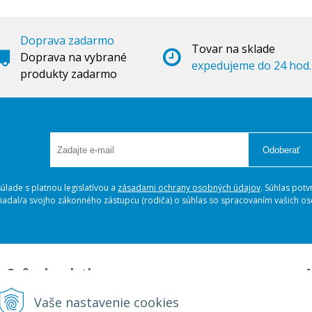
Doprava zadarmo
Tovar na sklade
Doprava na vybrané
expedujeme do 24 hod.
produkty zadarmo
Odoberať
lade s platnou legislatívou a
zásadami ochrany osobných údajov
. Súhlas potv
ožiadal/a svojho zákonného zástupcu (rodiča) o súhlas so spracovaním vašich 
Spôsoby platby
A
Platba na dobierku
A
Vaše nastavenie cookies