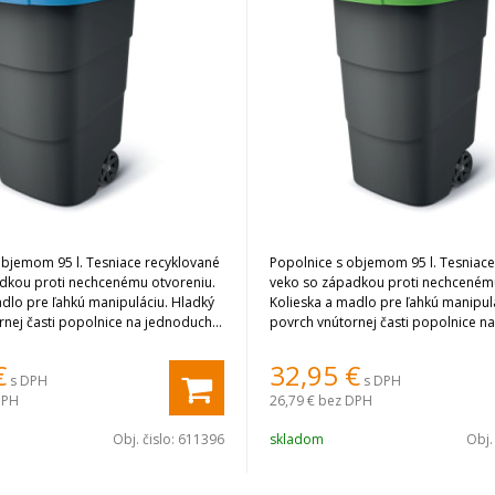
objemom 95 l. Tesniace recyklované
Popolnice s objemom 95 l. Tesniace
dkou proti nechcenému otvoreniu.
veko so západkou proti nechcenému
adlo pre ľahkú manipuláciu. Hladký
Kolieska a madlo pre ľahkú manipul
rnej časti popolnice na jednoduché
povrch vnútornej časti popolnice n
čistenie.
€
32,95
€
s DPH
s DPH
DPH
26,79 €
bez DPH
Obj. čislo:
611396
skladom
Obj.