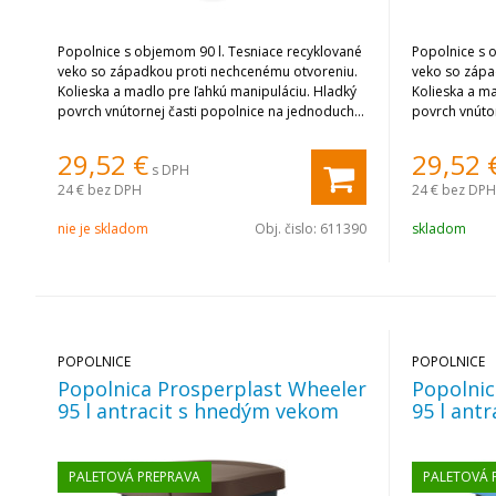
Popolnice s objemom 90 l. Tesniace recyklované
Popolnice s 
veko so západkou proti nechcenému otvoreniu.
veko so zápa
Kolieska a madlo pre ľahkú manipuláciu. Hladký
Kolieska a m
povrch vnútornej časti popolnice na jednoduché
povrch vnúto
čistenie.
čistenie.
29,52
€
29,52
s DPH
24 €
bez DPH
24 €
bez DPH
nie je skladom
Obj. čislo:
611390
skladom
POPOLNICE
POPOLNICE
Popolnica Prosperplast Wheeler
Popolnic
95 l antracit s hnedým vekom
95 l ant
PALETOVÁ PREPRAVA
PALETOVÁ 