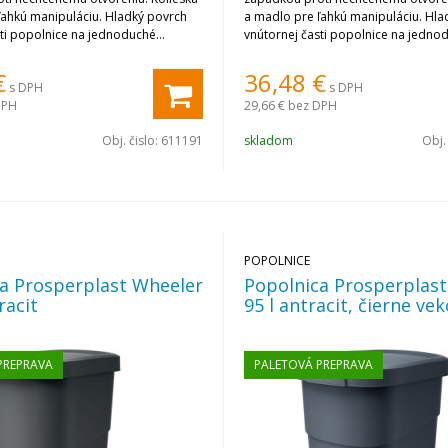
ľahkú manipuláciu. Hladký povrch
a madlo pre ľahkú manipuláciu. Hla
sti popolnice na jednoduché
vnútornej časti popolnice na jedno
čistenie.
€
36,48
€
s DPH
s DPH
DPH
29,66 €
bez DPH
Obj. čislo:
611191
skladom
Obj.
POPOLNICE
a Prosperplast Wheeler
Popolnica Prosperplas
racit
95 l antracit, čierne vek
PREPRAVA
PALETOVÁ PREPRAVA