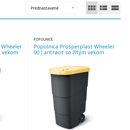
Prednastavené
POPOLNICE
t Wheeler
Popolnica Prosperplast Wheeler
ým vekom
90 l antracit so žltým vekom