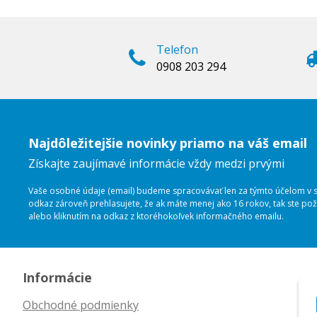
Telefon
0908 203 294
Najdôležitejšie novinky priamo na váš email
Získajte zaujímavé informácie vždy medzi prvými
Vaše osobné údaje (email) budeme spracovávať len za týmto účelom v sú
odkaz zároveň prehlasujete, že ak máte menej ako 16 rokov, tak ste p
alebo kliknutím na odkaz z ktoréhokoľvek informačného emailu.
Informácie
Obchodné podmienky