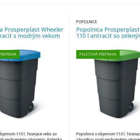
POPOLNICE
a Prosperplast Wheeler
Popolnica Prosperplas
tracit s modrým vekom
110 l antracit so zele
PREPRAVA
PALETOVÁ PREPRAVA
objemom 110 l. Tesniace veko so
Popolnice s objemom 110 l. Tesniac
ti nechcenému otvoreniu. Kolieska
západkou proti nechcenému otvoren