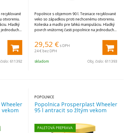
 recyklované
Popolnice s objemom 90 l. Tesniace recyklované
 otvoreniu.
veko so západkou proti nechcenému otvoreniu.
áciu. Hladký
Kolieska a madlo pre ľahkú manipuláciu. Hladký
a jednoduché
povrch vnútornej časti popolnice na jednoduché
čistenie.
29,52
€
s DPH
24 €
bez DPH
 čislo:
611392
skladom
Obj. čislo:
611393
POPOLNICE
t Wheeler
Popolnica Prosperplast Wheeler
ým vekom
95 l antracit so žltým vekom
PALETOVÁ PREPRAVA