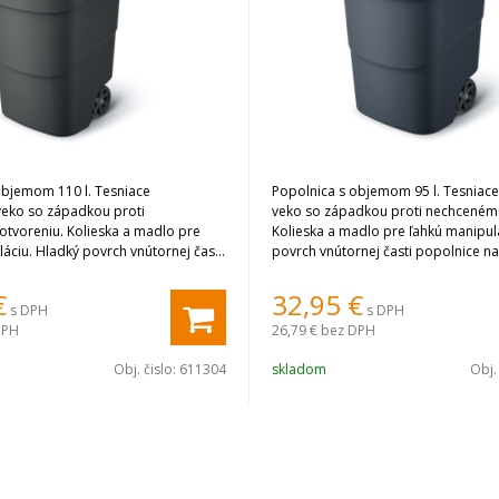
objemom 110 l. Tesniace
Popolnica s objemom 95 l. Tesniace
veko so západkou proti
veko so západkou proti nechcenému
tvoreniu. Kolieska a madlo pre
Kolieska a madlo pre ľahkú manipul
áciu. Hladký povrch vnútornej časti
povrch vnútornej časti popolnice n
 jednoduché čistenie.
čistenie.
€
32,95
€
s DPH
s DPH
DPH
26,79 €
bez DPH
Obj. čislo:
611304
skladom
Obj.