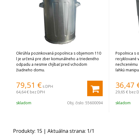
Okrúhla pozinkovaná popolnica s objemom 110
Popolnica s 
l je určená pre zber komunálneho a triedeného
recyklované 
odpadu a nesmie chýbať pred vchodom
nechcenému o
žiadneho domu.
ľahkú manipul
popolnice na
79,51
€
36,47
s DPH
64,64 €
bez DPH
29,65 €
bez 
skladom
Obj. čislo:
55600094
skladom
Produkty:
15
| Aktuálna strana:
1
/
1