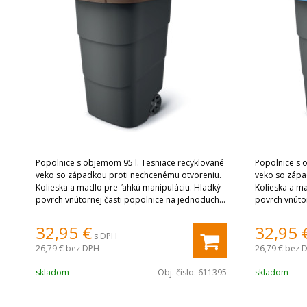
Popolnice s objemom 95 l. Tesniace recyklované
Popolnice s 
veko so západkou proti nechcenému otvoreniu.
veko so zápa
Kolieska a madlo pre ľahkú manipuláciu. Hladký
Kolieska a m
povrch vnútornej časti popolnice na jednoduché
povrch vnúto
čistenie.
čistenie.
32,95
€
32,95
s DPH
26,79 €
bez DPH
26,79 €
bez 
skladom
Obj. čislo:
611395
skladom