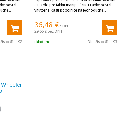
dký povrch
a madlo pre ľahkú manipuláciu. Hladký povrch
duché
vnútornej časti popolnice na jednoduché
čistenie.
36,48
€
s DPH
29,66 €
bez DPH
 čislo:
611192
skladom
Obj. čislo:
611193
t Wheeler
o