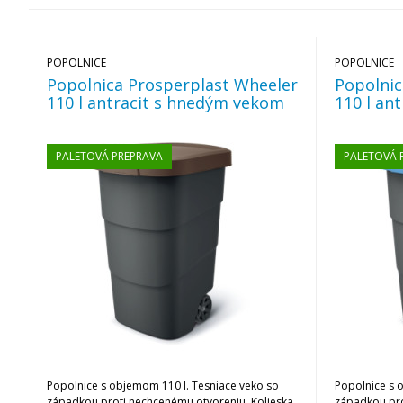
POPOLNICE
POPOLNICE
Popolnica Prosperplast Wheeler
Popolnic
110 l antracit s hnedým vekom
110 l an
PALETOVÁ PREPRAVA
PALETOVÁ 
Popolnice s objemom 110 l. Tesniace veko so
Popolnice s 
západkou proti nechcenému otvoreniu. Kolieska
západkou pro