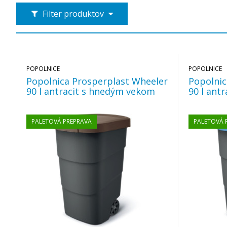
Filter produktov
POPOLNICE
POPOLNICE
Popolnica Prosperplast Wheeler
Popolnic
90 l antracit s hnedým vekom
90 l ant
PALETOVÁ PREPRAVA
PALETOVÁ 