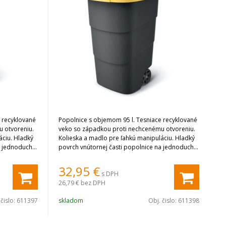
 recyklované
Popolnice s objemom 95 l. Tesniace recyklované
 otvoreniu.
veko so západkou proti nechcenému otvoreniu.
áciu. Hladký
Kolieska a madlo pre ľahkú manipuláciu. Hladký
a jednoduché
povrch vnútornej časti popolnice na jednoduché
čistenie.
32,95
€
s DPH
26,79 €
bez DPH
 čislo:
611397
skladom
Obj. čislo:
611398