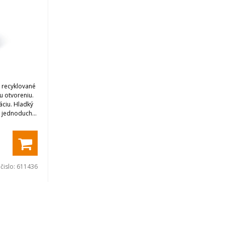
 recyklované
 otvoreniu.
áciu. Hladký
a jednoduché
 čislo:
611436