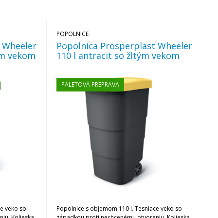
POPOLNICE
t Wheeler
Popolnica Prosperplast Wheeler
ným vekom
110 l antracit so žltým vekom
PALETOVÁ PREPRAVA
e veko so
Popolnice s objemom 110 l. Tesniace veko so
iu. Kolieska
západkou proti nechcenému otvoreniu. Kolieska