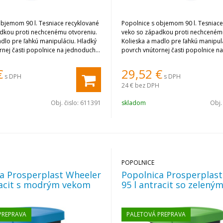
objemom 90 l. Tesniace recyklované
Popolnice s objemom 90 l. Tesniace
dkou proti nechcenému otvoreniu.
veko so západkou proti nechcenému
adlo pre ľahkú manipuláciu. Hladký
Kolieska a madlo pre ľahkú manipul
rnej časti popolnice na jednoduché
povrch vnútornej časti popolnice n
čistenie.
€
29,52
€
s DPH
s DPH
24 €
bez DPH
Obj. čislo:
611391
skladom
Obj.
POPOLNICE
a Prosperplast Wheeler
Popolnica Prosperplas
racit s modrým vekom
95 l antracit so zelen
PREPRAVA
PALETOVÁ PREPRAVA