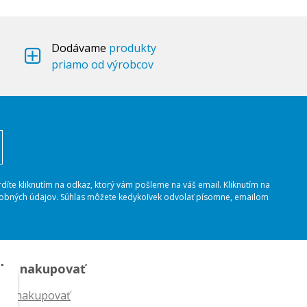
Dodávame
produkty
priamo od výrobcov
rdíte kliknutím na odkaz, ktorý vám pošleme na váš email. Kliknutím na
osobných údajov. Súhlas môžete kedykoľvek odvolať písomne, emailom
ko nakupovať
ko nakupovať