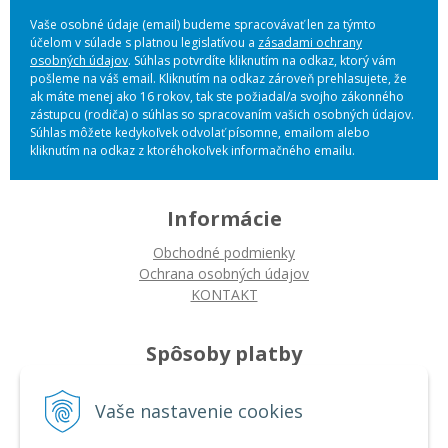
Vaše osobné údaje (email) budeme spracovávať len za týmto
účelom v súlade s platnou legislatívou a
zásadami ochrany
osobných údajov
. Súhlas potvrdíte kliknutím na odkaz, ktorý vám
pošleme na váš email. Kliknutím na odkaz zároveň prehlasujete, že
ak máte menej ako 16 rokov, tak ste požiadal/a svojho zákonného
zástupcu (rodiča) o súhlas so spracovaním vašich osobných údajov.
Súhlas môžete kedykoľvek odvolať písomne, emailom alebo
kliknutím na odkaz z ktoréhokoľvek informačného emailu.
Informácie
Obchodné podmienky
Ochrana osobných údajov
KONTAKT
Spôsoby platby
Platba na dobierku
Platba bankovým prevodom
Vaše nastavenie cookies
Platba kartou