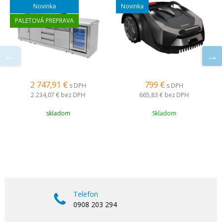
Novinka
Novinka
PALETOVÁ PREPRAVA
2 747,91 €
799 €
s DPH
s DPH
2 234,07 €
bez DPH
665,83 €
bez DPH
skladom
Skladom
Telefon
0908 203 294