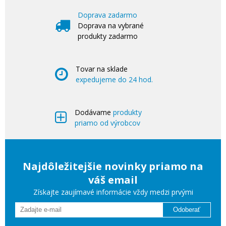
Doprava zadarmo
Doprava na vybrané
produkty zadarmo
Tovar na sklade
expedujeme do 24 hod.
Dodávame
produkty
priamo od výrobcov
Najdôležitejšie novinky priamo na
váš email
Získajte zaujímavé informácie vždy medzi prvými
Odoberať