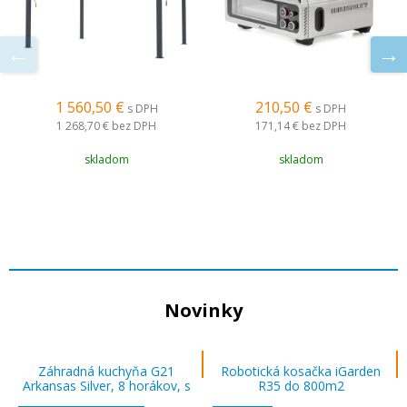
1 560,50 €
210,50 €
s DPH
s DPH
1 268,70 €
bez DPH
171,14 €
bez DPH
skladom
skladom
Novinky
Záhradná kuchyňa G21
Robotická kosačka iGarden
Arkansas Silver, 8 horákov, s
R35 do 800m2
chladničkou