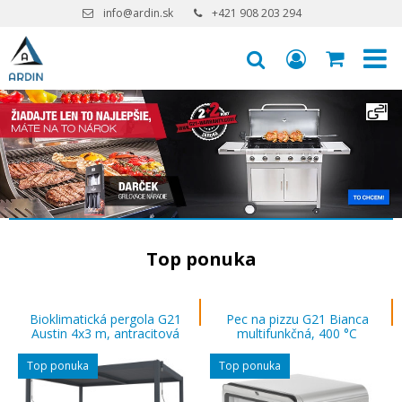
info@ardin.sk
+421 908 203 294
Top ponuka
Bioklimatická pergola G21
Pec na pizzu G21 Bianca
Austin 4x3 m, antracitová
multifunkčná, 400 °C
hliníková
Top ponuka
Top ponuka