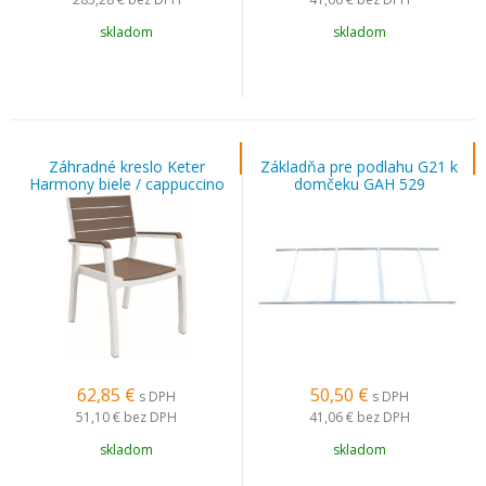
skladom
skladom
Záhradné kreslo Keter
Základňa pre podlahu G21 k
Harmony biele / cappuccino
domčeku GAH 529
62,85
€
50,50
€
s DPH
s DPH
51,10 €
bez DPH
41,06 €
bez DPH
skladom
skladom