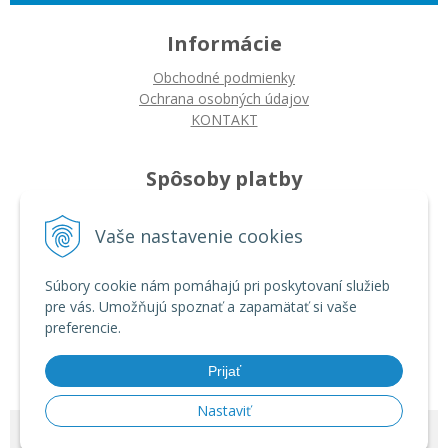
Informácie
Obchodné podmienky
Ochrana osobných údajov
KONTAKT
Spôsoby platby
Platba na dobierku
Vaše nastavenie cookies
Platba bankovým prevodom
Platba kartou
Súbory cookie nám pomáhajú pri poskytovaní služieb
pre vás. Umožňujú spoznať a zapamätať si vaše
Ako nakupovať
preferencie.
Ako nakupovať
Autorizované servisy
Prijať
Nastaviť
© 2026 ARDIN •
tvorba eshopu cez UNIobchod
,
webhosting
spoločnosti
WEBYGROUP