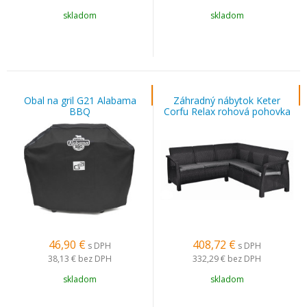
skladom
skladom
Obal na gril G21 Alabama
Záhradný nábytok Keter
BBQ
Corfu Relax rohová pohovka
grafitová
46,90
€
408,72
€
s DPH
s DPH
38,13 €
bez DPH
332,29 €
bez DPH
skladom
skladom