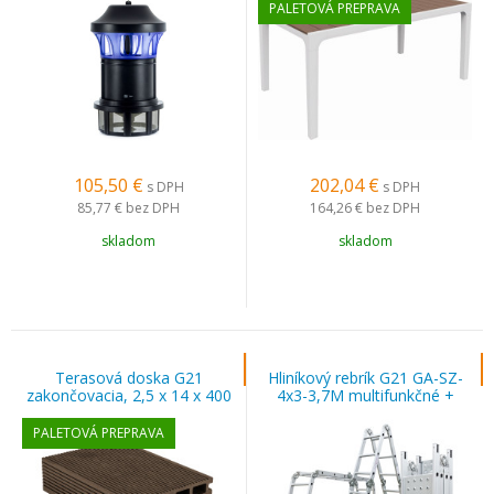
PALETOVÁ PREPRAVA
105,50
€
202,04
€
s DPH
s DPH
85,77 €
bez DPH
164,26 €
bez DPH
skladom
skladom
Terasová doska G21
Hliníkový rebrík G21 GA-SZ-
zakončovacia, 2,5 x 14 x 400
4x3-3,7M multifunkčné +
cm, Indický teak WPC
podlážka
PALETOVÁ PREPRAVA