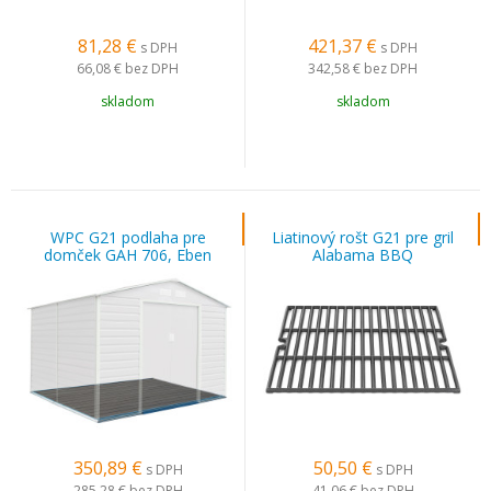
81,28
€
421,37
€
s DPH
s DPH
66,08 €
bez DPH
342,58 €
bez DPH
skladom
skladom
WPC G21 podlaha pre
Liatinový rošt G21 pre gril
domček GAH 706, Eben
Alabama BBQ
350,89
€
50,50
€
s DPH
s DPH
285,28 €
bez DPH
41,06 €
bez DPH