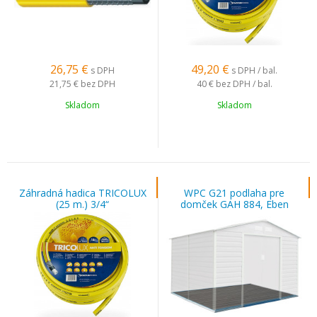
26,75
€
49,20
€
s DPH
s DPH / bal.
21,75 €
bez DPH
40 €
bez DPH / bal.
Skladom
Skladom
Záhradná hadica TRICOLUX
WPC G21 podlaha pre
(25 m.) 3/4“
domček GAH 884, Eben