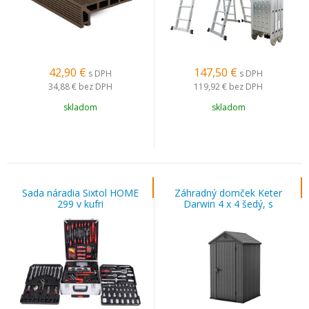
42,90
€
147,50
€
s DPH
s DPH
34,88 €
bez DPH
119,92 €
bez DPH
skladom
skladom
Sada náradia Sixtol HOME
Záhradný domček Keter
299 v kufri
Darwin 4 x 4 šedý, s
podlahou