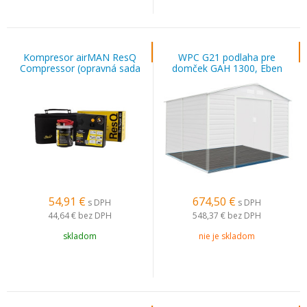
Kompresor airMAN ResQ
WPC G21 podlaha pre
Compressor (opravná sada
domček GAH 1300, Eben
pneumatík) 450 ml
54,91
€
674,50
€
s DPH
s DPH
44,64 €
bez DPH
548,37 €
bez DPH
skladom
nie je skladom