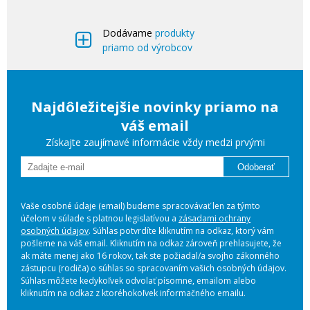
Dodávame
produkty
priamo od výrobcov
Najdôležitejšie novinky priamo na
váš email
Získajte zaujímavé informácie vždy medzi prvými
Odoberať
Vaše osobné údaje (email) budeme spracovávať len za týmto
účelom v súlade s platnou legislatívou a
zásadami ochrany
osobných údajov
. Súhlas potvrdíte kliknutím na odkaz, ktorý vám
pošleme na váš email. Kliknutím na odkaz zároveň prehlasujete, že
ak máte menej ako 16 rokov, tak ste požiadal/a svojho zákonného
zástupcu (rodiča) o súhlas so spracovaním vašich osobných údajov.
Súhlas môžete kedykoľvek odvolať písomne, emailom alebo
kliknutím na odkaz z ktoréhokoľvek informačného emailu.