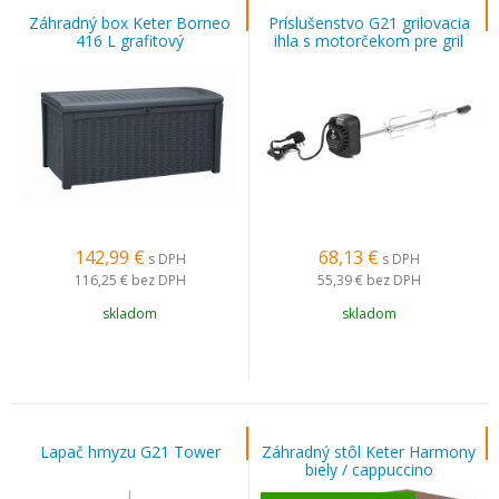
Záhradný box Keter Borneo
Príslušenstvo G21 grilovacia
416 L grafitový
ihla s motorčekom pre gril
Alabama
142,99
€
68,13
€
s DPH
s DPH
116,25 €
bez DPH
55,39 €
bez DPH
skladom
skladom
Lapač hmyzu G21 Tower
Záhradný stôl Keter Harmony
biely / cappuccino