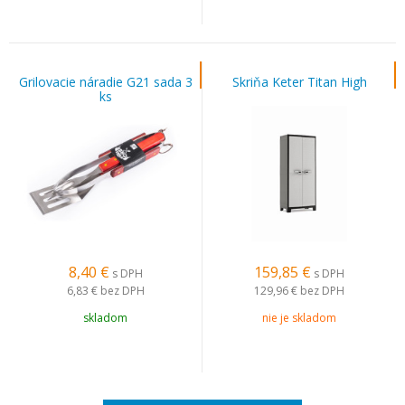
Grilovacie náradie G21 sada 3
Skriňa Keter Titan High
ks
8,40
€
159,85
€
s DPH
s DPH
6,83 €
bez DPH
129,96 €
bez DPH
skladom
nie je skladom