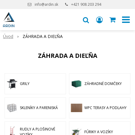
info@ardin.sk
+421 908 203 294
Úvod
ZÁHRADA A DIEĽŇA
ZÁHRADA A DIEĽŇA
GRILY
ZÁHRADNÉ DOMČEKY
SKLENÍKY A PARENISKÁ
WPC TERASY A PODLAHY
RUDLY A PLOŠINOVÉ
FÚRIKY A VOZÍKY
VOZÍKY