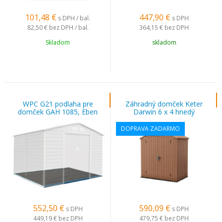
101,48
€
447,90
€
s DPH / bal.
s DPH
82,50 €
bez DPH / bal.
364,15 €
bez DPH
Skladom
skladom
WPC G21 podlaha pre
Záhradný domček Keter
domček GAH 1085, Eben
Darwin 6 x 4 hnedý
DOPRAVA ZADARMO
552,50
€
590,09
€
s DPH
s DPH
449,19 €
bez DPH
479,75 €
bez DPH