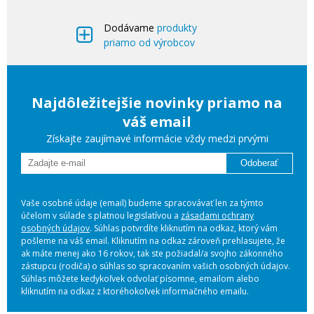
Dodávame
produkty
priamo od výrobcov
Najdôležitejšie novinky priamo na
váš email
Získajte zaujímavé informácie vždy medzi prvými
Odoberať
Vaše osobné údaje (email) budeme spracovávať len za týmto
účelom v súlade s platnou legislatívou a
zásadami ochrany
osobných údajov
. Súhlas potvrdíte kliknutím na odkaz, ktorý vám
pošleme na váš email. Kliknutím na odkaz zároveň prehlasujete, že
ak máte menej ako 16 rokov, tak ste požiadal/a svojho zákonného
zástupcu (rodiča) o súhlas so spracovaním vašich osobných údajov.
Súhlas môžete kedykoľvek odvolať písomne, emailom alebo
kliknutím na odkaz z ktoréhokoľvek informačného emailu.