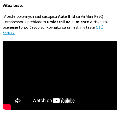
Víťaz testu
V teste opravných sád časopisu
Auto Bild
sa AirMan ResQ
Compressor s prehľadom
umiestnil na 1. mieste
a získal tak
ocenenie tohto časopisu. Rovnako sa umiestnil v teste
GTÜ
5/2017.