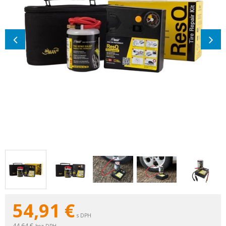
54,91
€
s DPH
44,64 €
bez DPH