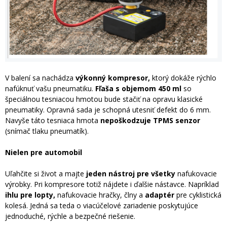
V balení sa nachádza
výkonný kompresor,
ktorý dokáže rýchlo
nafúknuť vašu pneumatiku.
Fľaša s objemom 450 ml
so
špeciálnou tesniacou hmotou bude stačiť na opravu klasické
pneumatiky. Opravná sada je schopná utesniť defekt do 6 mm.
Navyše táto tesniaca hmota
nepoškodzuje TPMS senzor
(snímač tlaku pneumatík).
Nielen pre automobil
Uľahčite si život a majte
jeden nástroj pre všetky
nafukovacie
výrobky. Pri kompresore totiž nájdete i ďalšie nástavce. Napríklad
ihlu pre lopty,
nafukovacie hračky, člny a
adaptér
pre cyklistická
kolesá. Jedná sa teda o viacúčelové zariadenie poskytujúce
jednoduché, rýchle a bezpečné riešenie.