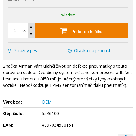
skladom
ks
Pridať do košíka
Strážny pes
Otázka na produkt
Značka Airman vám uľahčí život pri defekte pneumatiky s touto
opravnou sadou. Dvojdielny systém vrátane kompresora a fľaše s
tesniacou hmotou (450 ml) je určený pre všetky typy osobných
vozidiel. Nepoškodzuje TPMS senzor (snímač tlaku pneumatík).
Výrobca:
OEM
Obj. čislo:
5546100
EAN:
4897034570151