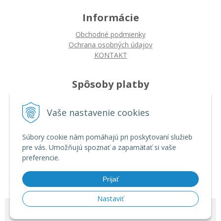
Informácie
Obchodné podmienky
Ochrana osobných údajov
KONTAKT
Spôsoby platby
Platba na dobierku
Vaše nastavenie cookies
Platba bankovým prevodom
Platba kartou
Súbory cookie nám pomáhajú pri poskytovaní služieb
pre vás. Umožňujú spoznať a zapamätať si vaše
Ako nakupovať
preferencie.
Ako nakupovať
Autorizované servisy
Prijať
Nastaviť
© 2026 ARDIN •
tvorba eshopu cez UNIobchod
,
webhosting
spoločnosti
WEBYGROUP