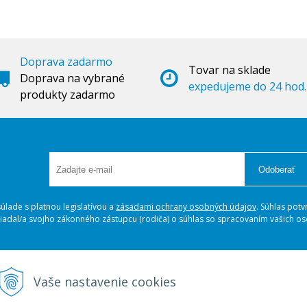
Doprava zadarmo
Tovar na sklade
Doprava na vybrané
expedujeme do 24 hod.
produkty zadarmo
Odoberať
lade s platnou legislatívou a
zásadami ochrany osobných údajov
. Súhlas potv
ožiadal/a svojho zákonného zástupcu (rodiča) o súhlas so spracovaním vašich 
Vaše nastavenie cookies
Spôsoby platby
A