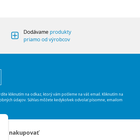
Dodávame
produkty
priamo od výrobcov
rdíte kliknutím na odkaz, ktorý vám pošleme na váš email. Kliknutím na
osobných údajov. Súhlas môžete kedykoľvek odvolať písomne, emailom
ko nakupovať