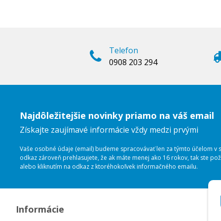
Telefon
0908 203 294
Najdôležitejšie novinky priamo na váš email
Získajte zaujímavé informácie vždy medzi prvými
Vaše osobné údaje (email) budeme spracovávať len za týmto účelom v sú
odkaz zároveň prehlasujete, že ak máte menej ako 16 rokov, tak ste p
alebo kliknutím na odkaz z ktoréhokoľvek informačného emailu.
Informácie