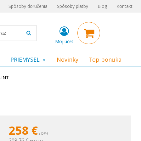
Spôsoby doručenia
Spôsoby platby
Blog
Kontakt
Môj účet
PRIEMYSEL
Novinky
Top ponuka
-INT
258
€
s DPH
209,76 €