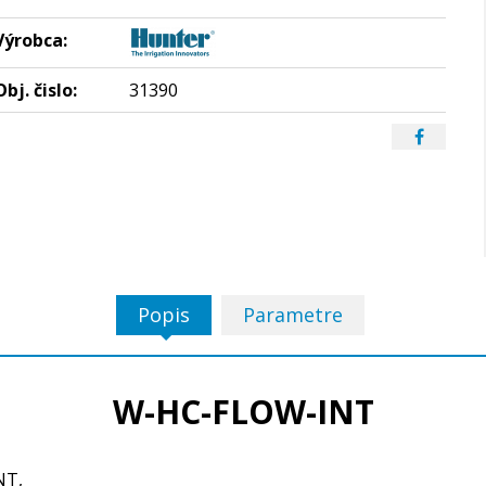
Výrobca:
Obj. čislo:
31390
Popis
Parametre
W-HC-FLOW-INT
NT,