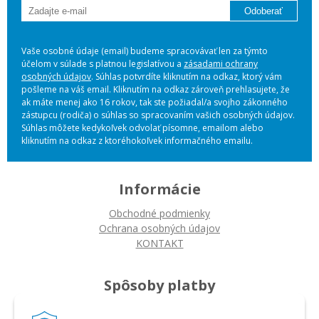
Odoberať
Vaše osobné údaje (email) budeme spracovávať len za týmto
účelom v súlade s platnou legislatívou a
zásadami ochrany
osobných údajov
. Súhlas potvrdíte kliknutím na odkaz, ktorý vám
pošleme na váš email. Kliknutím na odkaz zároveň prehlasujete, že
ak máte menej ako 16 rokov, tak ste požiadal/a svojho zákonného
zástupcu (rodiča) o súhlas so spracovaním vašich osobných údajov.
Súhlas môžete kedykoľvek odvolať písomne, emailom alebo
kliknutím na odkaz z ktoréhokoľvek informačného emailu.
Informácie
Obchodné podmienky
Ochrana osobných údajov
KONTAKT
Spôsoby platby
Platba na dobierku