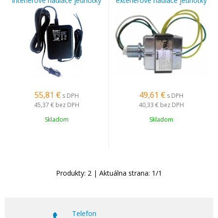
interierové riadiace jednotky
exterierové riadiace jednotky
X-CORE, PRO-C, HC, PRO-HC
X-CORE, PRO-C, PRO-HC,
(545700)
HPC (545800)
55,81
€
49,61
€
s DPH
s DPH
45,37 €
bez DPH
40,33 €
bez DPH
Skladom
Skladom
Produkty:
2
| Aktuálna strana:
1
/
1
Telefon