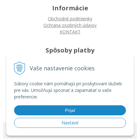
Informácie
Obchodné podmienky
Ochrana osobných údajov
KONTAKT
Spôsoby platby
Platba na dobierku
Vaše nastavenie cookies
Platba bankovým prevodom
Platba kartou
Súbory cookie nám pomáhajú pri poskytovaní služieb
pre vás. Umožňujú spoznať a zapamätať si vaše
Ako nakupovať
preferencie.
Ako nakupovať
Autorizované servisy
Prijať
Nastaviť
© 2026 ARDIN •
tvorba eshopu cez UNIobchod
,
webhosting
spoločnosti
WEBYGROUP