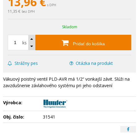
13,96
€
s DPH
11,35 €
bez DPH
Skladom
ks
Pridať do košíka
Strážny pes
Otázka na produkt
Vákuový poistný ventil PLD-AVR má 1/2“ vonkajší závit. Slúži na
zavzdušnenie závlahového systému pri jeho odstavení
Výrobca:
Obj. čislo:
31541