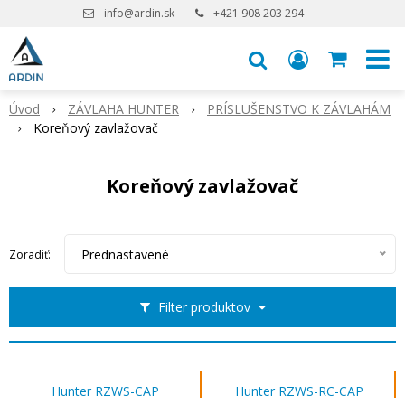
info@ardin.sk
+421 908 203 294
Úvod
ZÁVLAHA HUNTER
PRÍSLUŠENSTVO K ZÁVLAHÁM
Koreňový zavlažovač
Koreňový zavlažovač
Prednastavené
Zoradiť:
Filter produktov
Hunter RZWS-CAP
Hunter RZWS-RC-CAP