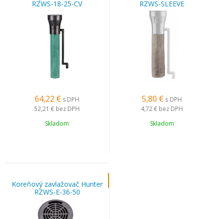
RZWS-18-25-CV
RZWS-SLEEVE
64,22
€
5,80
€
s DPH
s DPH
52,21 €
bez DPH
4,72 €
bez DPH
Skladom
Skladom
Koreňový zavlažovač Hunter
RZWS-E-36-50