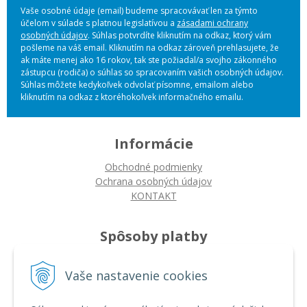
Vaše osobné údaje (email) budeme spracovávať len za týmto
účelom v súlade s platnou legislatívou a
zásadami ochrany
osobných údajov
. Súhlas potvrdíte kliknutím na odkaz, ktorý vám
pošleme na váš email. Kliknutím na odkaz zároveň prehlasujete, že
ak máte menej ako 16 rokov, tak ste požiadal/a svojho zákonného
zástupcu (rodiča) o súhlas so spracovaním vašich osobných údajov.
Súhlas môžete kedykoľvek odvolať písomne, emailom alebo
kliknutím na odkaz z ktoréhokoľvek informačného emailu.
Informácie
Obchodné podmienky
Ochrana osobných údajov
KONTAKT
Spôsoby platby
Platba na dobierku
Vaše nastavenie cookies
Platba bankovým prevodom
Platba kartou