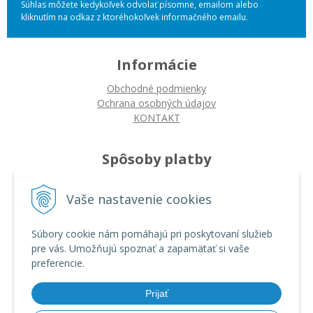
Súhlas môžete kedykoľvek odvolať písomne, emailom alebo
kliknutím na odkaz z ktoréhokoľvek informačného emailu.
Informácie
Obchodné podmienky
Ochrana osobných údajov
KONTAKT
Spôsoby platby
Platba na dobierku
Vaše nastavenie cookies
Platba bankovým prevodom
Platba kartou
Súbory cookie nám pomáhajú pri poskytovaní služieb
pre vás. Umožňujú spoznať a zapamätať si vaše
Ako nakupovať
preferencie.
Ako nakupovať
Autorizované servisy
Prijať