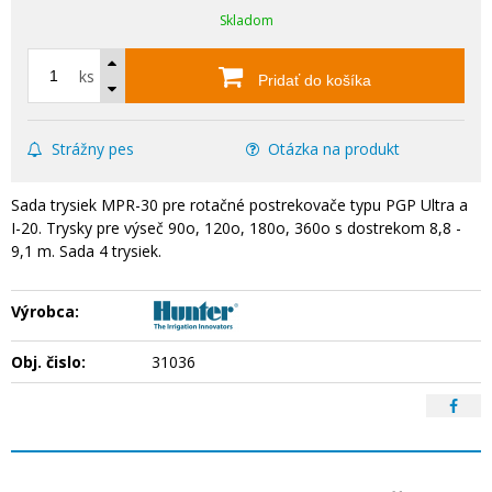
Skladom
ks
Pridať do košíka
Strážny pes
Otázka na produkt
Sada trysiek MPR-30 pre rotačné postrekovače typu PGP Ultra a
I-20. Trysky pre výseč 90o, 120o, 180o, 360o s dostrekom 8,8 -
9,1 m. Sada 4 trysiek.
Výrobca:
Obj. čislo:
31036