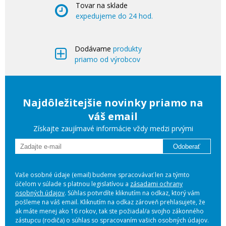
Tovar na sklade
expedujeme do 24 hod.
Dodávame
produkty
priamo od výrobcov
Najdôležitejšie novinky priamo na
váš email
Získajte zaujímavé informácie vždy medzi prvými
Odoberať
Vaše osobné údaje (email) budeme spracovávať len za týmto
účelom v súlade s platnou legislatívou a
zásadami ochrany
osobných údajov
. Súhlas potvrdíte kliknutím na odkaz, ktorý vám
pošleme na váš email. Kliknutím na odkaz zároveň prehlasujete, že
ak máte menej ako 16 rokov, tak ste požiadal/a svojho zákonného
zástupcu (rodiča) o súhlas so spracovaním vašich osobných údajov.