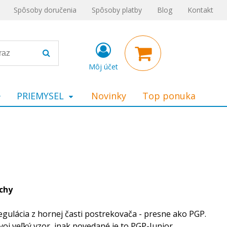
Spôsoby doručenia
Spôsoby platby
Blog
Kontakt
Môj účet
PRIEMYSEL
Novinky
Top ponuka
chy
egulácia z hornej časti postrekovača - presne ako PGP.
j veľký vzor, inak povedané je to PGP-Junior.