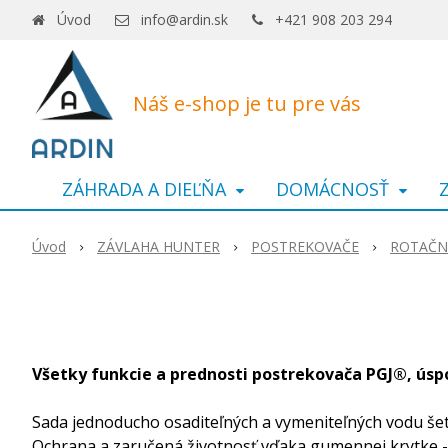
Úvod
info@ardin.sk
+421 908 203 294
Náš e-shop je tu pre vás
ZÁHRADA A DIEĽŇA
DOMÁCNOSŤ
Úvod
ZÁVLAHA HUNTER
POSTREKOVAČE
ROTAČN
Všetky funkcie a prednosti postrekovača PGJ®, úsp
Sada jednoducho osaditeľných a vymeniteľných vodu šetr
Ochrana a zaručená životnosť vďaka gumennej krytke -