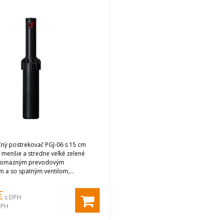
čný postrekovač PGJ-06 s 15 cm
 menšie a stredne veľké zelené
odomazným prevodovým
 a so spätným ventilom,
výseč zhora
€
s DPH
DPH