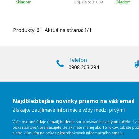
Skladom
Obj. čislo:
31009
Skladom
Produkty:
6
| Aktuálna strana:
1
/
1
Telefon
0908 203 294
Najdôležitejšie novinky priamo na váš email
Získajte zaujímavé informácie vždy medzi prvými
Vaše osobné údaje (email) budeme spracovávať len za týmto účelom v sú
odkaz zároveň prehlasujete, že ak máte menej ako 16 rokov, tak ste p
alebo kliknutím na odkaz z ktoréhokoľvek informačného emailu.