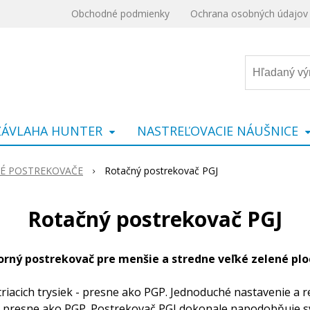
Obchodné podmienky
Ochrana osobných údajov
ZÁVLAHA HUNTER
NASTREĽOVACIE NÁUŠNICE
É POSTREKOVAČE
Rotačný postrekovač PGJ
Rotačný postrekovač PGJ
orný postrekovač pre menšie a stredne veľké zelené plo
iacich trysiek - presne ako PGP. Jednoduché nastavenie a r
 presne ako PGP. Postrekovač PGJ dokonale napodobňuje svo