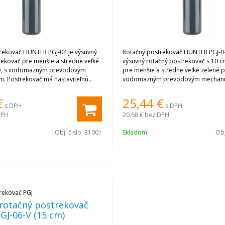
rekovač HUNTER PGJ-04 je výsuvný
Rotačný postrekovač HUNTER PGJ-04
rekovač pre menšie a stredne veľké
výsuvný rotačný postrekovač s 10 
hy, s vodomazným prevodovým
pre menšie a stredne veľké zelené p
 Postrekovač má nastaviteľnú
vodomazným prevodovým mechani
o 360o) zhora, s možnosťou
predinštalovaným spätným ventilom
ätného ventilu. Súčasťou
postrekovača je sada ôsmich trysiek
€
25,44
€
s DPH
s DPH
je sada ôsmich trysiek.
DPH
20,68 €
bez DPH
Obj. čislo:
31001
Skladom
Obj
rekovač PGJ
rotačný postrekovač
GJ-06-V (15 cm)