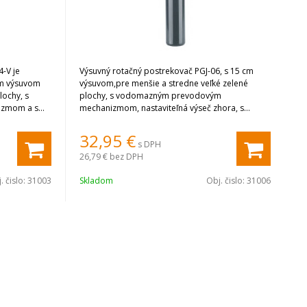
-V je
Výsuvný rotačný postrekovač PGJ-06, s 15 cm
cm výsuvom
výsuvom,pre menšie a stredne veľké zelené
lochy, s
plochy, s vodomazným prevodovým
zmom a s
mechanizmom, nastaviteľná výseč zhora, s
. Súčasťou
možnosťou doplnenia spätného ventilu
.
32,95
€
s DPH
26,79 €
bez DPH
. čislo:
31003
Skladom
Obj. čislo:
31006