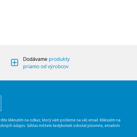
Dodávame
produkty
priamo od výrobcov
rdíte kliknutím na odkaz, ktorý vám pošleme na váš email. Kliknutím na
osobných údajov. Súhlas môžete kedykoľvek odvolať písomne, emailom