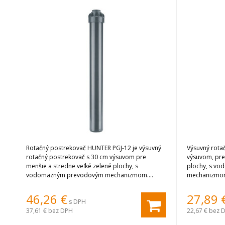
Rotačný postrekovač HUNTER PGJ-12 je výsuvný
Výsuvný rota
rotačný postrekovač s 30 cm výsuvom pre
výsuvom, pre
menšie a stredne veľké zelené plochy, s
plochy, s v
vodomazným prevodovým mechanizmom.
mechanizmom
Postrekovač má nastaviteľnú výseč zhora, s
nastaviteľná 
možnosťou doplnenia spätného ventilu.
46,26
€
27,89
s DPH
Súčasťou postrekovača je sada ôsmich trysiek.
37,61 €
bez DPH
22,67 €
bez 