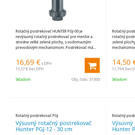
Rotačný postrekovač HUNTER PGJ-00 je
Rotačný post
nevýsuvný rotačný postrekovač pre menšie a
rotačný post
stredne veľké zelené plochy, s vodomazným
zelené ploc
prevodovým mechanizmom. Postrekovač má
mechanizmom.
nastaviteľnú výseč (40o do 360o) zhora s
výseč (40o d
možnosťou doplnenia spätného ventilu,
doplnenia sp
16,69
€
14,50
s DPH
súčasťou postrekovača je sada ôsmich trysiek.
postrekovača 
13,57 €
bez DPH
11,79 €
bez 
Skladom
Obj. čislo:
31000
Skladom
Rotačný postrekovač PGJ
Rotačný post
Výsuvný rotačný postrekovač
Výsuvný 
Hunter PGJ-12 - 30 cm
Hunter P