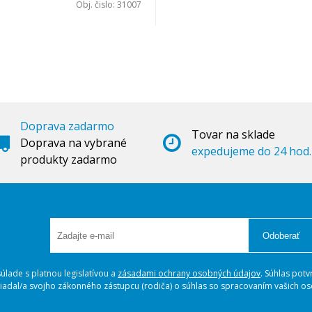
Obj. čislo:
31007
Doprava zadarmo
Tovar na sklade
Doprava na vybrané
expedujeme do 24 hod.
produkty zadarmo
Odoberať
lade s platnou legislatívou a
zásadami ochrany osobných údajov
. Súhlas potv
ožiadal/a svojho zákonného zástupcu (rodiča) o súhlas so spracovaním vašich 