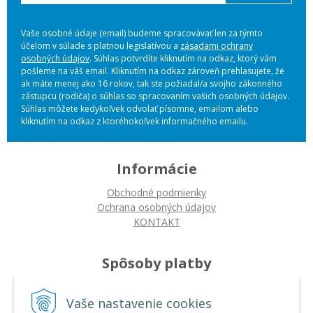
Vaše osobné údaje (email) budeme spracovávať len za týmto
účelom v súlade s platnou legislatívou a
zásadami ochrany
osobných údajov
. Súhlas potvrdíte kliknutím na odkaz, ktorý vám
pošleme na váš email. Kliknutím na odkaz zároveň prehlasujete, že
ak máte menej ako 16 rokov, tak ste požiadal/a svojho zákonného
zástupcu (rodiča) o súhlas so spracovaním vašich osobných údajov.
Súhlas môžete kedykoľvek odvolať písomne, emailom alebo
kliknutím na odkaz z ktoréhokoľvek informačného emailu.
Informácie
Obchodné podmienky
Ochrana osobných údajov
KONTAKT
Spôsoby platby
Platba na dobierku
Vaše nastavenie cookies
Platba bankovým prevodom