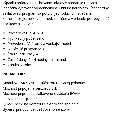
výpadku prúdu a na uchovanie údajov v pamäti je riadiaca
jednotka vybavená vymeniteľnými Lithium baterkami. Štandardný
zavlažovací program sa potvrdí jednoduchým stlačením
kombinácie gombíkov do medzipamäte a v prípade potreby sa dá
hocikedy aktivovať.
Počet sekcií: 2, 4, 6, 8
Typ: Pevný počet sekcií
Prevedenie: Vnútorný a vonkajší model
Nezávislé programy: 3
Štartovacie časy: 4
Čas závlahy: 0 - 4 hodiny po 1 minúte
Záruka: 2 roky
PARAMETRE:
Modul SOLAR SYNC je súčasťou riadiacej jednotky
Možnosť pripojenia senzorov Clik
Možnosť pripojenia diaľkového ovládača ROAM
Easy Retrieve: pamäť
Quick Check: na kontrolu elektrického spojenia
Bypass: pre obchvat dažďového senzora