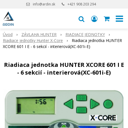
info@ardin.sk
+421 908 203 294
Úvod
ZÁVLAHA HUNTER
RIADIACE JEDNOTKY
Riadiace jednotky Hunter X-Core
Riadiaca jednotka HUNTER
XCORE 601 I E - 6 sekcií - interierová(XC-601i-E)
Riadiaca jednotka HUNTER XCORE 601 I E
- 6 sekcií - interierová(XC-601i-E)