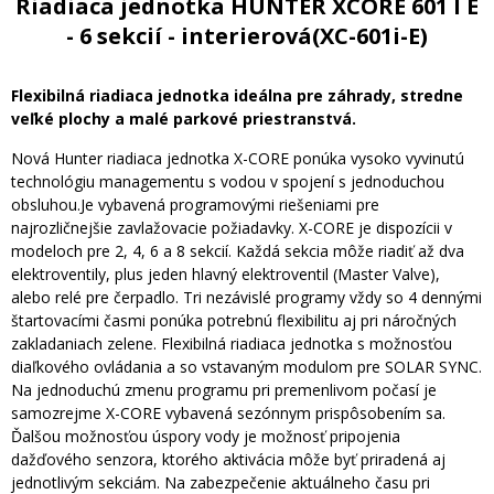
Riadiaca jednotka HUNTER XCORE 601 I E
- 6 sekcií - interierová(XC-601i-E)
Flexibilná riadiaca jednotka ideálna pre záhrady, stredne
veľké plochy a malé parkové priestranstvá.
Nová Hunter riadiaca jednotka X-CORE ponúka vysoko vyvinutú
technológiu managementu s vodou v spojení s jednoduchou
obsluhou.Je vybavená programovými riešeniami pre
najrozličnejšie zavlažovacie požiadavky. X-CORE je dispozícii v
modeloch pre 2, 4, 6 a 8 sekcií. Každá sekcia môže riadiť až dva
elektroventily, plus jeden hlavný elektroventil (Master Valve),
alebo relé pre čerpadlo. Tri nezávislé programy vždy so 4 dennými
štartovacími časmi ponúka potrebnú flexibilitu aj pri náročných
zakladaniach zelene. Flexibilná riadiaca jednotka s možnosťou
diaľkového ovládania a so vstavaným modulom pre SOLAR SYNC.
Na jednoduchú zmenu programu pri premenlivom počasí je
samozrejme X-CORE vybavená sezónnym prispôsobením sa.
Ďalšou možnosťou úspory vody je možnosť pripojenia
dažďového senzora, ktorého aktivácia môže byť priradená aj
jednotlivým sekciám. Na zabezpečenie aktuálneho času pri