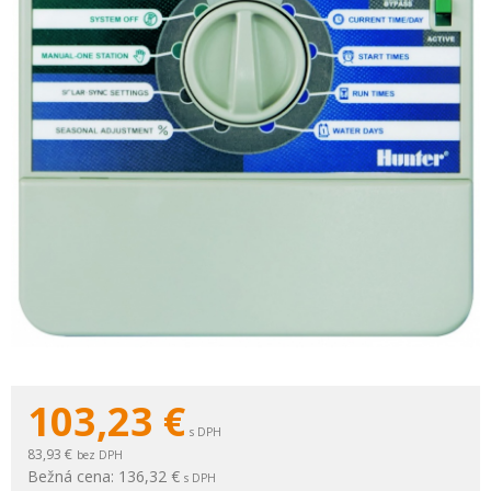
103,23
€
s DPH
83,93 €
bez DPH
Bežná cena:
136,32 €
s DPH