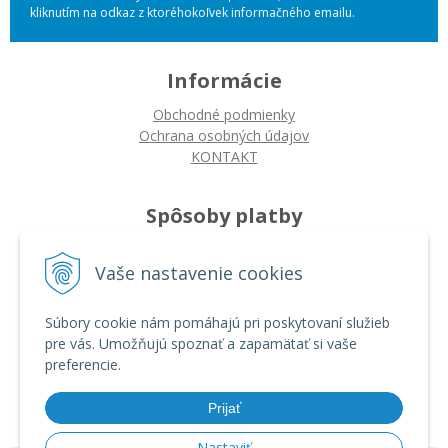
kliknutím na odkaz z ktoréhokoľvek informačného emailu.
Informácie
Obchodné podmienky
Ochrana osobných údajov
KONTAKT
Spôsoby platby
Platba na dobierku
Vaše nastavenie cookies
Platba bankovým prevodom
Platba kartou
Súbory cookie nám pomáhajú pri poskytovaní služieb
pre vás. Umožňujú spoznať a zapamätať si vaše
Ako nakupovať
preferencie.
Ako nakupovať
Autorizované servisy
Prijať
Nastaviť