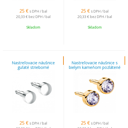
25
€
25
€
s DPH / bal
s DPH / bal
20,33 €
bez DPH / bal
20,33 €
bez DPH / bal
Skladom
Skladom
Nastreľovacie náušnice
Nastreľovacie náušnice s
guľaté strieborné
bielym kameňom pozlátené
25
€
25
€
s DPH / bal
s DPH / bal