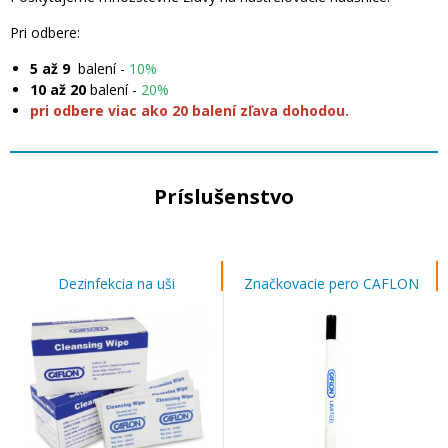
Pri odbere:
5 až 9
balení -
10%
10 až 20
balení -
20%
pri odbere viac ako 20 balení zľava dohodou.
Príslušenstvo
Dezinfekcia na uši
Značkovacie pero CAFLON