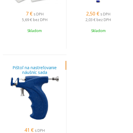
7
€
2,50
€
s DPH
s DPH
5,69 €
bez DPH
2,03 €
bez DPH
Skladom
Skladom
Pištoľ na nastreľovanie
náušníc sada
41
€
s DPH