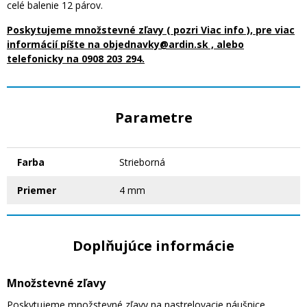
celé balenie 12 párov.
Poskytujeme množstevné zľavy ( pozri Viac info ), pre viac
informácií píšte na objednavky@ardin.sk , alebo
telefonicky na 0908 203 294.
Parametre
Farba
Strieborná
Priemer
4 mm
Doplňujúce informácie
Množstevné zľavy
Poskytujeme množstevné zľavy na nastrelovacie náušnice.