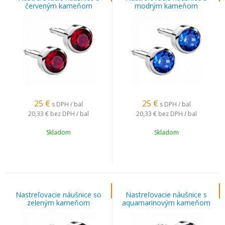
červeným kameňom
modrým kameňom
strieborné
strieborné
25
€
25
€
s DPH / bal
s DPH / bal
20,33 €
bez DPH / bal
20,33 €
bez DPH / bal
Skladom
Skladom
Nastreľovacie náušnice so
Nastreľovacie náušnice s
zeleným kameňom
aquamarinovým kameňom
strieborné
strieborné