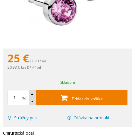
25
€
s DPH / bal
20,33 €
bez DPH / bal
Skladom
bal
Pridať do košíka
Strážny pes
Otázka na produkt
Chirurgická oceľ