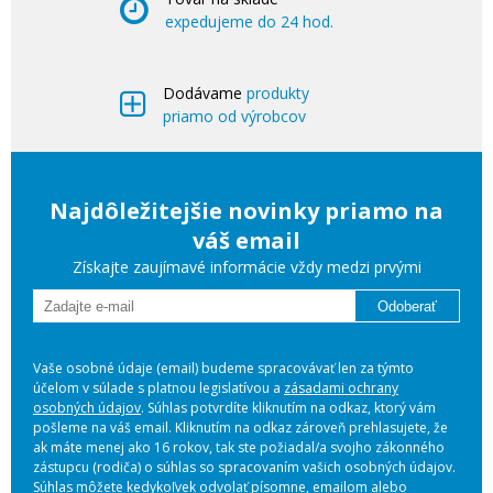
expedujeme do 24 hod.
Dodávame
produkty
priamo od výrobcov
Najdôležitejšie novinky priamo na
váš email
Získajte zaujímavé informácie vždy medzi prvými
Odoberať
Vaše osobné údaje (email) budeme spracovávať len za týmto
účelom v súlade s platnou legislatívou a
zásadami ochrany
osobných údajov
. Súhlas potvrdíte kliknutím na odkaz, ktorý vám
pošleme na váš email. Kliknutím na odkaz zároveň prehlasujete, že
ak máte menej ako 16 rokov, tak ste požiadal/a svojho zákonného
zástupcu (rodiča) o súhlas so spracovaním vašich osobných údajov.
Súhlas môžete kedykoľvek odvolať písomne, emailom alebo