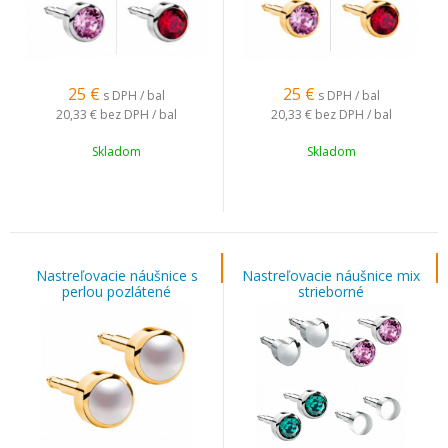
25
€
25
€
s DPH / bal
s DPH / bal
20,33 €
bez DPH / bal
20,33 €
bez DPH / bal
Skladom
Skladom
Nastreľovacie náušnice s
Nastreľovacie náušnice mix
perlou pozlátené
strieborné