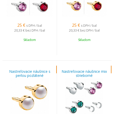
25
€
25
€
s DPH / bal
s DPH / bal
20,33 €
bez DPH / bal
20,33 €
bez DPH / bal
Skladom
Skladom
Nastreľovacie náušnice s
Nastreľovacie náušnice mix
perlou pozlátené
strieborné