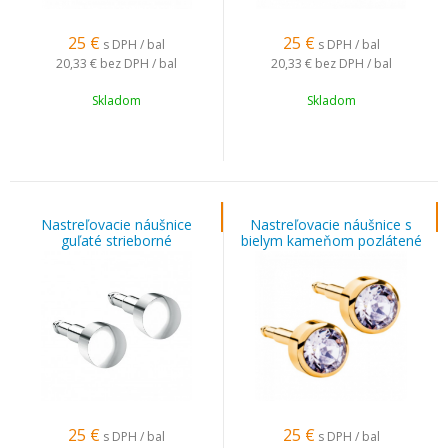
25
€
25
€
s DPH / bal
s DPH / bal
20,33 €
bez DPH / bal
20,33 €
bez DPH / bal
Skladom
Skladom
Nastreľovacie náušnice
Nastreľovacie náušnice s
guľaté strieborné
bielym kameňom pozlátené
25
€
25
€
s DPH / bal
s DPH / bal