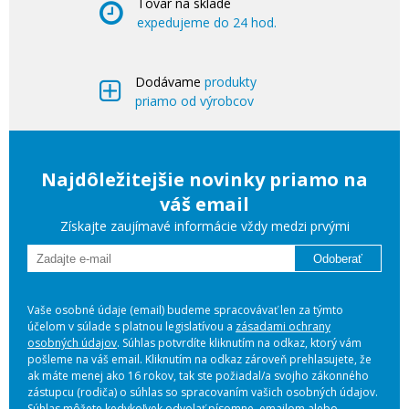
Tovar na sklade
expedujeme do 24 hod.
Dodávame
produkty
priamo od výrobcov
Najdôležitejšie novinky priamo na
váš email
Získajte zaujímavé informácie vždy medzi prvými
Odoberať
Vaše osobné údaje (email) budeme spracovávať len za týmto
účelom v súlade s platnou legislatívou a
zásadami ochrany
osobných údajov
. Súhlas potvrdíte kliknutím na odkaz, ktorý vám
pošleme na váš email. Kliknutím na odkaz zároveň prehlasujete, že
ak máte menej ako 16 rokov, tak ste požiadal/a svojho zákonného
zástupcu (rodiča) o súhlas so spracovaním vašich osobných údajov.
Súhlas môžete kedykoľvek odvolať písomne, emailom alebo