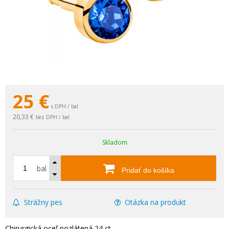
25
€
s DPH / bal
20,33 €
bez DPH / bal
Skladom
bal
Pridať do košíka
Strážny pes
Otázka na produkt
Chirurgická oceľ pozlátená 24 ct