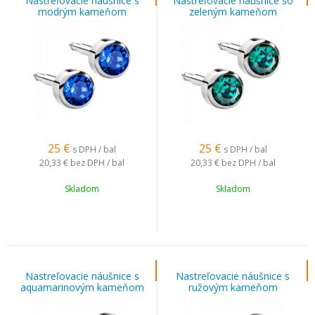
Nastreľovacie náušnice s
Nastreľovacie náušnice so
modrým kameňom
zeleným kameňom
strieborné
strieborné
25
€
25
€
s DPH / bal
s DPH / bal
20,33 €
bez DPH / bal
20,33 €
bez DPH / bal
Skladom
Skladom
Nastreľovacie náušnice s
Nastreľovacie náušnice s
aquamarinovým kameňom
ružovým kameňom
strieborné
strieborné