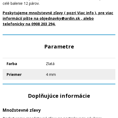
celé balenie 12 párov.
Poskytujeme množstevné zľavy ( pozri Viac info ), pre viac
informácií píšte na objednavky@ardin.sk , alebo
telefonicky na 0908 203 294.
Parametre
Farba
Zlatá
Priemer
4 mm
Doplňujúce informácie
Množstevné zľavy