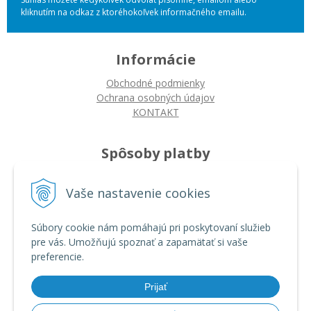
kliknutím na odkaz z ktoréhokoľvek informačného emailu.
Informácie
Obchodné podmienky
Ochrana osobných údajov
KONTAKT
Spôsoby platby
Platba na dobierku
Vaše nastavenie cookies
Platba bankovým prevodom
Platba kartou
Súbory cookie nám pomáhajú pri poskytovaní služieb
pre vás. Umožňujú spoznať a zapamätať si vaše
Ako nakupovať
preferencie.
Ako nakupovať
Autorizované servisy
Prijať