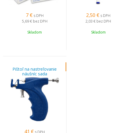
7
€
2,50
€
s DPH
s DPH
5,69 €
bez DPH
2,03 €
bez DPH
Skladom
Skladom
Pištoľ na nastreľovanie
náušníc sada
41
€
s DPH