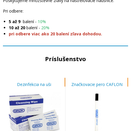
Poskytujeme množstevné zľavy na nastrelovacie náušnice.
Pri odbere:
5 až 9
balení -
10%
10 až 20
balení -
20%
pri odbere viac ako 20 balení zľava dohodou.
Príslušenstvo
Dezinfekcia na uši
Značkovacie pero CAFLON