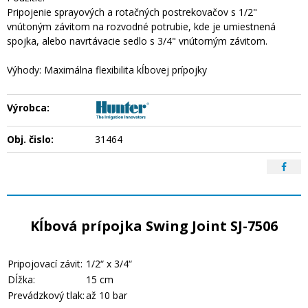
Pripojenie sprayových a rotačných postrekovačov s 1/2"
vnútoným závitom na rozvodné potrubie, kde je umiestnená
spojka, alebo navrtávacie sedlo s 3/4" vnútorným závitom.
Výhody: Maximálna flexibilita kĺbovej prípojky
Výrobca:
Obj. čislo:
31464
Kĺbová prípojka Swing Joint SJ-7506
Pripojovací závit:
1/2“ x 3/4“
Dĺžka:
15 cm
Prevádzkový tlak:
až 10 bar