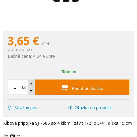
3,65
€
s DPH
2,97 €
bez DPH
Bežná cena:
4,24 €
s DPH
Skladom
ks
Pridať do košíka
Strážny pes
Otázka na produkt
Kĺbová prípojka SJ 7506 so 4 kĺbmi, závit 1/2" x 3/4", dĺžka 15 cm
Použitie: