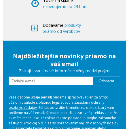
Tovar na sklade
expedujeme do 24 hod.
Dodávame
produkty
priamo od výrobcov
Najdôležitejšie novinky priamo na
váš email
Získajte zaujímavé informácie vždy medzi prvými
Odoberať
Vaše osobné údaje (email) budeme spracovávať len za týmto
účelom v súlade s platnou legislatívou a
zásadami ochrany
osobných údajov
. Súhlas potvrdíte kliknutím na odkaz, ktorý vám
pošleme na váš email. Kliknutím na odkaz zároveň prehlasujete, že
ak máte menej ako 16 rokov, tak ste požiadal/a svojho zákonného
zástupcu (rodiča) o súhlas so spracovaním vašich osobných údajov.
Súhlas môžete kedykoľvek odvolať písomne, emailom alebo