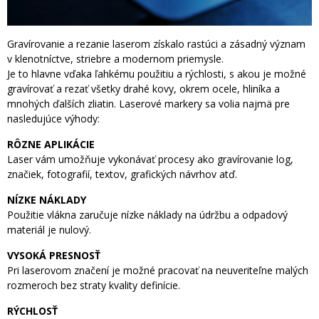
Gravírovanie a rezanie laserom získalo rastúci a zásadný význam
v klenotníctve, striebre a modernom priemysle.
Je to hlavne vďaka ľahkému použitiu a rýchlosti, s akou je možné
gravírovať a rezať všetky drahé kovy, okrem ocele, hliníka a
mnohých ďalších zliatin. Laserové markery sa volia najmä pre
nasledujúce výhody:
RÔZNE APLIKÁCIE
Laser vám umožňuje vykonávať procesy ako gravírovanie log,
značiek, fotografií, textov, grafických návrhov atď.
NÍZKE NÁKLADY
Použitie vlákna zaručuje nízke náklady na údržbu a odpadový
materiál je nulový.
VYSOKÁ PRESNOSŤ
Pri laserovom značení je možné pracovať na neuveriteľne malých
rozmeroch bez straty kvality definície.
RÝCHLOSŤ