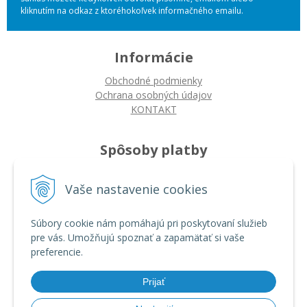
kliknutím na odkaz z ktoréhokoľvek informačného emailu.
Informácie
Obchodné podmienky
Ochrana osobných údajov
KONTAKT
Spôsoby platby
Platba na dobierku
Vaše nastavenie cookies
Platba bankovým prevodom
Platba kartou
Súbory cookie nám pomáhajú pri poskytovaní služieb
pre vás. Umožňujú spoznať a zapamätať si vaše
Ako nakupovať
preferencie.
Ako nakupovať
Autorizované servisy
Prijať