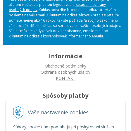
účelom v súlade s platnou legislatívou a
zásadami ochrany
osobných údajov
. Súhlas potvrdíte kliknutím na odkaz, ktorý vám
pošleme na váš email. Kliknutím na odkaz zároveň prehlasujete, že
ak máte menej ako 16 rokov, tak ste požiadal/a svojho zákonného
zástupcu (rodiča) o súhlas so spracovaním vašich osobných údajov.
Súhlas môžete kedykoľvek odvolať písomne, emailom alebo
kliknutím na odkaz z ktoréhokoľvek informačného emailu.
Informácie
Obchodné podmienky
Ochrana osobných údajov
KONTAKT
Spôsoby platby
Platba na dobierku
Platba bankovým prevodom
Vaše nastavenie cookies
Platba kartou
Súbory cookie nám pomáhajú pri poskytovaní služieb