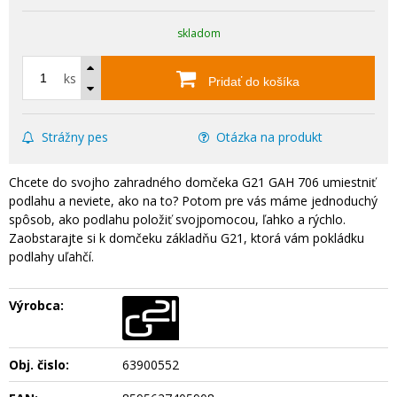
skladom
ks
Pridať do košíka
Strážny pes
Otázka na produkt
Chcete do svojho zahradného domčeka G21 GAH 706 umiestniť
podlahu a neviete, ako na to? Potom pre vás máme jednoduchý
spôsob, ako podlahu položiť svojpomocou, ľahko a rýchlo.
Zaobstarajte si k domčeku základňu G21, ktorá vám pokládku
podlahy uľahčí.
Výrobca:
Obj. čislo:
63900552