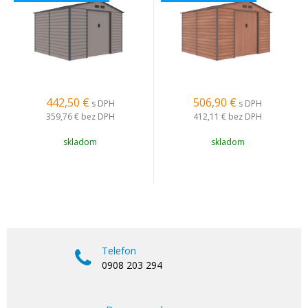
442,50
€
506,90
€
s DPH
s DPH
359,76 €
bez DPH
412,11 €
bez DPH
skladom
skladom
Telefon
0908 203 294