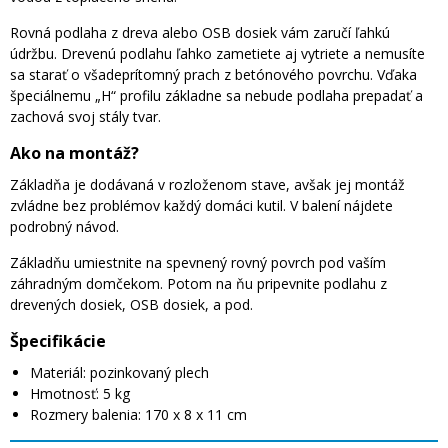
Rovná podlaha z dreva alebo OSB dosiek vám zaručí ľahkú
údržbu. Drevenú podlahu ľahko zametiete aj vytriete a nemusíte
sa starať o všadeprítomný prach z betónového povrchu. Vďaka
špeciálnemu „H“ profilu základne sa nebude podlaha prepadať a
zachová svoj stály tvar.
Ako na montáž?
Základňa je dodávaná v rozloženom stave, avšak jej montáž
zvládne bez problémov každý domáci kutil. V balení nájdete
podrobný návod.
Základňu umiestnite na spevnený rovný povrch pod vaším
záhradným domčekom. Potom na ňu pripevnite podlahu z
drevených dosiek, OSB dosiek, a pod.
Špecifikácie
Materiál: pozinkovaný plech
Hmotnosť: 5 kg
Rozmery balenia: 170 x 8 x 11 cm