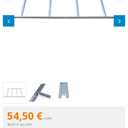
54,50
€
s DPH
44,31 €
bez DPH