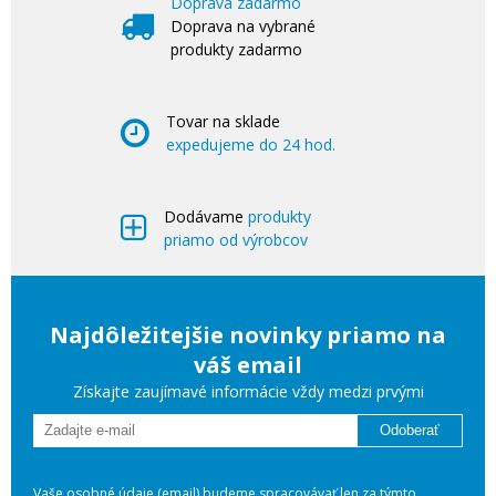
Doprava zadarmo
Doprava na vybrané
produkty zadarmo
Tovar na sklade
expedujeme do 24 hod.
Dodávame
produkty
priamo od výrobcov
Najdôležitejšie novinky priamo na
váš email
Získajte zaujímavé informácie vždy medzi prvými
Odoberať
Vaše osobné údaje (email) budeme spracovávať len za týmto