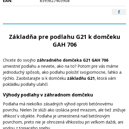
EAN:
8595627405908
Základňa pre podlahu G21 k domčeku
GAH 706
Chcete do svojho
záhradného domčeka G21 GAH 706
umiestniť podlahu a neviete, ako na to? Potom pre vás máme
jednoduchý spôsob, ako podlahu položiť svojpomocne, ľahko a
rýchlo. Zaobstarajte si k domčeku
základňu G21
, ktorá vám
pokládku podlahy uľahčí.
Výhody podlahy v záhradnom domčeku
Podlaha má niekoľko zásadných výhod oproti betónovému
povrchu. Nielen že slúži ako izolácia pred mrazom, ale tiež znižuje
vlhkosť v objekte. Podlaha je umiestnená nad betónovým
povrchom, preto nie je ohrozená vlhkosťou pri veľkom daždi, ani
vodou z topiaceho snehu.