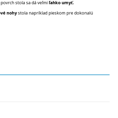
 povrch stola sa dá veľmi
ľahko umyť.
ové nohy
stola napríklad pieskom pre dokonalú