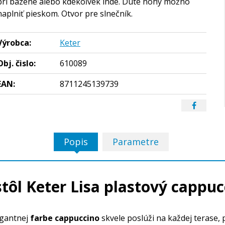
pri bazéne alebo kdekoľvek inde. Duté nohy možno
naplniť pieskom. Otvor pre slnečník.
Výrobca:
Keter
Obj. čislo:
610089
EAN:
8711245139739
Popis
Parametre
tôl Keter Lisa plastový cappu
gantnej
farbe cappuccino
skvele poslúži na každej terase,