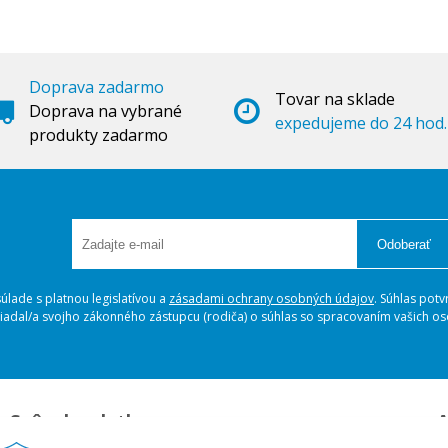
Doprava zadarmo
Tovar na sklade
Doprava na vybrané
expedujeme do 24 hod.
produkty zadarmo
Odoberať
lade s platnou legislatívou a
zásadami ochrany osobných údajov
. Súhlas potv
ožiadal/a svojho zákonného zástupcu (rodiča) o súhlas so spracovaním vašich 
Spôsoby platby
A