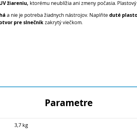
UV žiareniu,
ktorému neublížia ani zmeny počasia. Plastový
há
a nie je potreba žiadnych nástrojov. Naplňte
duté plast
otvor pre slnečník
zakrytý viečkom.
Parametre
3,7 kg