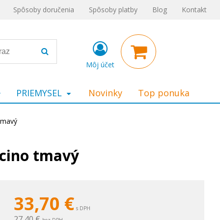
Spôsoby doručenia
Spôsoby platby
Blog
Kontakt
Môj účet
PRIEMYSEL
Novinky
Top ponuka
 tmavý
ccino tmavý
33,70
€
s DPH
27,40 €