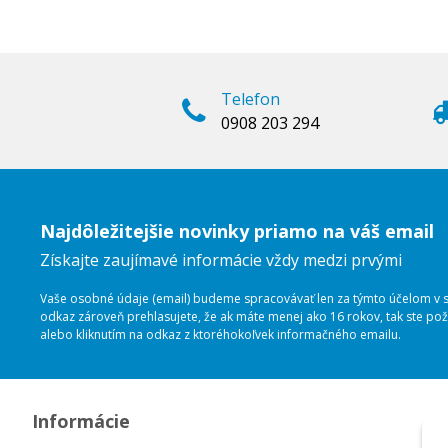
Telefon
0908 203 294
Najdôležitejšie novinky priamo na váš email
Získajte zaujímavé informácie vždy medzi prvými
Vaše osobné údaje (email) budeme spracovávať len za týmto účelom v sú
odkaz zároveň prehlasujete, že ak máte menej ako 16 rokov, tak ste p
alebo kliknutím na odkaz z ktoréhokoľvek informačného emailu.
Informácie