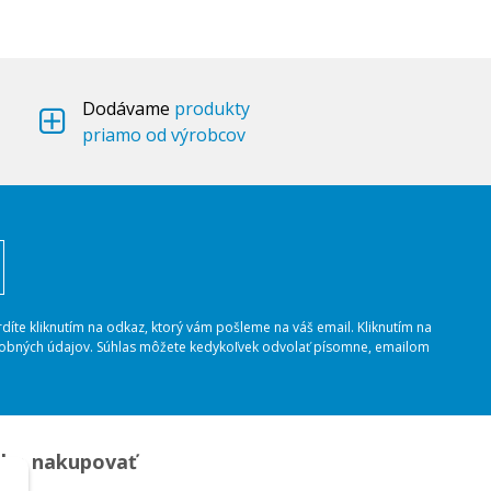
Dodávame
produkty
priamo od výrobcov
rdíte kliknutím na odkaz, ktorý vám pošleme na váš email. Kliknutím na
osobných údajov. Súhlas môžete kedykoľvek odvolať písomne, emailom
ko nakupovať