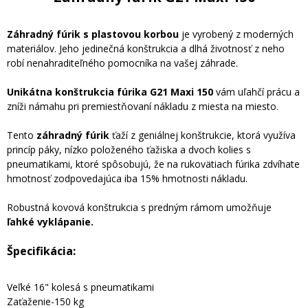
Záhradný fúrik s plastovou korbou
je vyrobený z moderných
materiálov. Jeho jedinečná konštrukcia a dlhá životnosť z neho
robí nenahraditeľného pomocníka na vašej záhrade.
Unikátna konštrukcia fúrika G21 Maxi 150
vám uľahčí prácu a
zníži námahu pri premiestňovaní nákladu z miesta na miesto.
Tento
záhradný fúrik
ťaží z geniálnej konštrukcie, ktorá využíva
princíp páky, nízko položeného ťažiska a dvoch kolies s
pneumatikami, ktoré spôsobujú, že na rukovätiach fúrika zdvíhate
hmotnosť zodpovedajúca iba 15% hmotnosti nákladu.
Robustná kovová konštrukcia s predným rámom umožňuje
ľahké vyklápanie.
Špecifikácia:
Veľké 16" kolesá s pneumatikami
Zaťaženie-150 kg