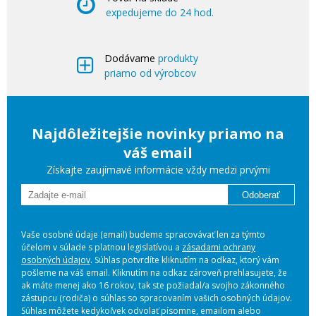
expedujeme do 24 hod.
Dodávame
produkty
priamo od výrobcov
Najdôležitejšie novinky priamo na
váš email
Získajte zaujímavé informácie vždy medzi prvými
Odoberať
Vaše osobné údaje (email) budeme spracovávať len za týmto
účelom v súlade s platnou legislatívou a
zásadami ochrany
osobných údajov
. Súhlas potvrdíte kliknutím na odkaz, ktorý vám
pošleme na váš email. Kliknutím na odkaz zároveň prehlasujete, že
ak máte menej ako 16 rokov, tak ste požiadal/a svojho zákonného
zástupcu (rodiča) o súhlas so spracovaním vašich osobných údajov.
Súhlas môžete kedykoľvek odvolať písomne, emailom alebo