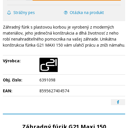
Strážny pes
Otázka na produkt
Záhradný fúrik s plastovou korbou je vyrobený z moderných
materiálov, jeho jedinečná konštrukcia a dlhá životnosť z neho
robí nenahraditeľného pomocníka na vašej záhrade. Unikátna
konštrukcia fúrika G21 MAXI 150 vám uľahčí prácu a zníži námahu.
Výrobca:
Obj. čislo:
6391098
EAN:
8595627404574
Záhradný fúrik G21 Maxi 150