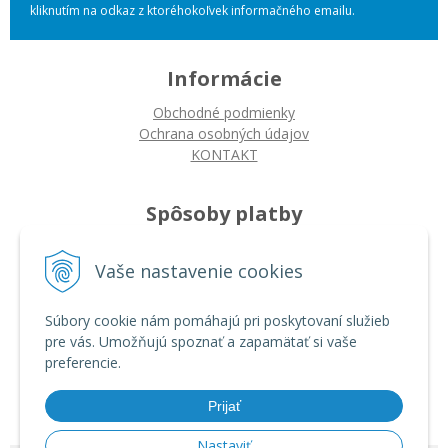
kliknutím na odkaz z ktoréhokoľvek informačného emailu.
Informácie
Obchodné podmienky
Ochrana osobných údajov
KONTAKT
Spôsoby platby
Platba na dobierku
Vaše nastavenie cookies
Platba bankovým prevodom
Platba kartou
Súbory cookie nám pomáhajú pri poskytovaní služieb
pre vás. Umožňujú spoznať a zapamätať si vaše
Ako nakupovať
preferencie.
Ako nakupovať
Autorizované servisy
Prijať
Nastaviť