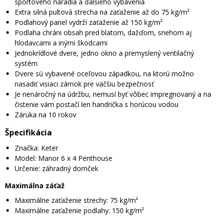
športového náradia a ďalšieho vybavenia
Extra silná pultová strecha na zaťaženie až do 75 kg/m²
Podlahový panel vydrží zaťaženie až 150 kg/m²
Podlaha chráni obsah pred blatom, dažďom, snehom aj
hlodavcami a inými škodcami
Jednokrídlové dvere, jedno okno a premyslený ventilačný
systém
Dvere sú vybavené oceľovou západkou, na ktorú možno
nasadiť visiaci zámok pre väčšiu bezpečnosť
Je nenáročný na údržbu, nemusí byť vôbec impregnovaný a na
čistenie vám postačí len handrička s horúcou vodou
Záruka na 10 rokov
Špecifikácia
Značka: Keter
Model: Manor 6 x 4 Penthouse
Určenie: záhradný domček
Maximálna záťaž
Maximálne zaťaženie strechy: 75 kg/m²
Maximálne zaťaženie podlahy: 150 kg/m²