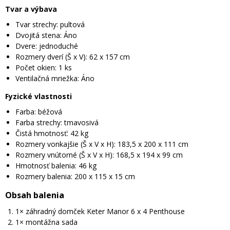
Tvar a výbava
Tvar strechy: pultová
Dvojitá stena: Áno
Dvere: jednoduché
Rozmery dverí (Š x V): 62 x 157 cm
Počet okien: 1 ks
Ventilačná mriežka: Áno
Fyzické vlastnosti
Farba: béžová
Farba strechy: tmavosivá
Čistá hmotnosť: 42 kg
Rozmery vonkajšie (Š x V x H): 183,5 x 200 x 111 cm
Rozmery vnútorné (Š x V x H): 168,5 x 194 x 99 cm
Hmotnosť balenia: 46 kg
Rozmery balenia: 200 x 115 x 15 cm
Obsah balenia
1× záhradný domček Keter Manor 6 x 4 Penthouse
1× montážna sada