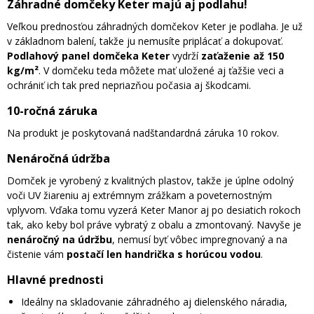
Záhradné domčeky Keter majú aj podlahu!
Veľkou prednosťou záhradných domčekov Keter je podlaha. Je už
v základnom balení, takže ju nemusíte priplácať a dokupovať.
Podlahový panel domčeka Keter
vydrží
zaťaženie až 150
kg/m²
. V domčeku teda môžete mať uložené aj ťažšie veci a
ochrániť ich tak pred nepriazňou počasia aj škodcami.
10-ročná záruka
Na produkt je poskytovaná nadštandardná záruka 10 rokov.
Nenáročná údržba
Domček je vyrobený z kvalitných plastov, takže je úplne odolný
voči UV žiareniu aj extrémnym zrážkam a poveternostným
vplyvom. Vďaka tomu vyzerá Keter Manor aj po desiatich rokoch
tak, ako keby bol práve vybratý z obalu a zmontovaný. Navyše je
nenáročný na údržbu
, nemusí byť vôbec impregnovaný a na
čistenie vám
postačí len handrička s horúcou vodou
.
Hlavné prednosti
Ideálny na skladovanie záhradného aj dielenského náradia,