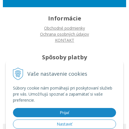
Informácie
Obchodné podmienky
Ochrana osobných údajov
KONTAKT
Spôsoby platby
Platba na dobierku
Vaše nastavenie cookies
Platba bankovým prevodom
Platba kartou
Súbory cookie nám pomáhajú pri poskytovaní služieb
pre vás. Umožňujú spoznať a zapamätať si vaše
Ako nakupovať
preferencie.
Ako nakupovať
Autorizované servisy
Prijať
Nastaviť
© 2026 ARDIN •
tvorba eshopu cez UNIobchod
,
webhosting
spoločnosti