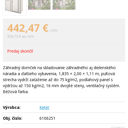
442,47
€
s DPH
359,73 €
bez DPH
Predaj skončil
Záhradný domček na skladovanie záhradného aj dielenského
náradia a ďalšieho vybavenia, 1,835 × 2,00 × 1,11 m, pultová
strecha vydrží zaťaženie až do 75 kg/m2, podlahový panel s
výdržou až 150 kg/m2, 16 mm dvojité steny, ventilačný systém.
Béžová farba.
Výrobca:
Keter
Obj. čislo:
6106251