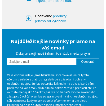
expedujeme do 24 hod.
Dodávame
produkty
priamo od výrobcov
Najdôležitejšie novinky priamo na
váš email
Získajte zaujímavé informácie vždy medzi prvými
Odoberať
Vaše osobné údaje (email) budeme spracovávať len za týmto
účelom v súlade s platnou legislatívou a
zásadami ochrany
osobných údajov
. Súhlas potvrdíte kliknutím na odkaz, ktorý vám
pošleme na váš email. Kliknutím na odkaz zároveň prehlasujete, že
ak máte menej ako 16 rokov, tak ste požiadal/a svojho zákonného
zástupcu (rodiča) o súhlas so spracovaním vašich osobných údajov.
Súhlas môžete kedykoľvek odvolať písomne, emailom alebo
kliknutím na odkaz z ktoréhokoľvek informačného emailu.