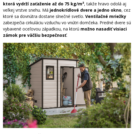
ktorá vydrží zaťaženie až do 75 kg/m²
, takže hravo odolá aj
veľkej vrstve snehu. Má
jednokrídlové dvere a jedno okno
, cez
ktoré sa dovnútra dostane slnečné svetlo.
Ventilačné mriežky
zabezpečia cirkuláciu vzduchu vo vnútri domčeka. Predné dvere sú
vybavené oceľovou západkou, na ktorú
možno nasadiť visiaci
zámok pre väčšiu bezpečnosť
.