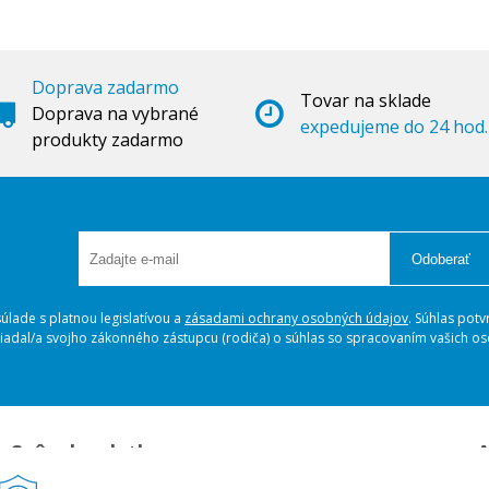
Doprava zadarmo
Tovar na sklade
Doprava na vybrané
expedujeme do 24 hod.
produkty zadarmo
Odoberať
lade s platnou legislatívou a
zásadami ochrany osobných údajov
. Súhlas potv
ožiadal/a svojho zákonného zástupcu (rodiča) o súhlas so spracovaním vašich 
Spôsoby platby
A