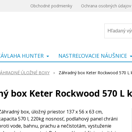
Obchodné podmienky
Ochrana osobných údajov
ZÁVLAHA HUNTER
NASTREĽOVACIE NÁUŠNICE
ÁHRADNÉ ÚLOŽNÉ BOXY
Záhradný box Keter Rockwood 570 L
ný box Keter Rockwood 570 L 
Záhradný box, úložný priestor 137 x 56 x 63 cm,
kapacita 570 l, 220kg nosnosť, podlahový panel chráni
proti vode, bahnu, prachu a nečistotám, vystuženie