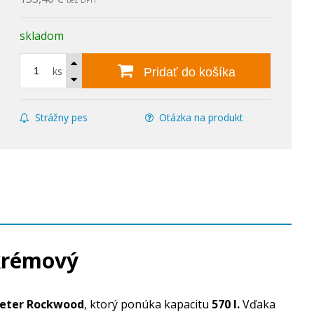
bez DPH
skladom
ks
Pridať do košíka
Strážny pes
Otázka na produkt
krémový
eter Rockwood
, ktorý ponúka kapacitu
570 l.
Vďaka