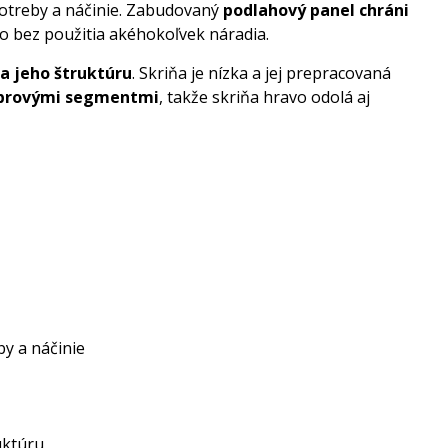
otreby a náčinie. Zabudovaný
podlahový panel chráni
to bez použitia akéhokoľvek náradia.
a jeho štruktúru
. Skriňa je nízka a jej prepracovaná
ebrovými segmentmi
, takže skriňa hravo odolá aj
y a náčinie
uktúru