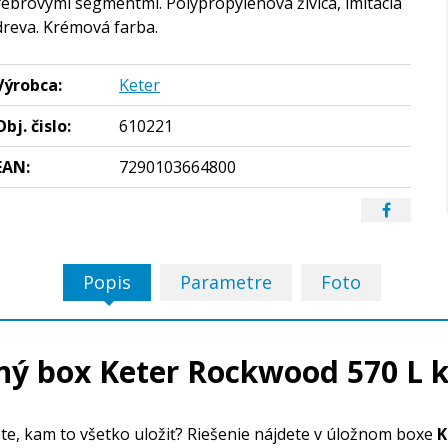
rebrovými segmentmi. Polypropylénová živica, imitácia
dreva. Krémová farba.
Výrobca:
Keter
Obj. čislo:
610221
EAN:
7290103664800
Popis
Parametre
Foto
ný box Keter Rockwood 570 L 
ete, kam to všetko uložiť? Riešenie nájdete v úložnom boxe
K