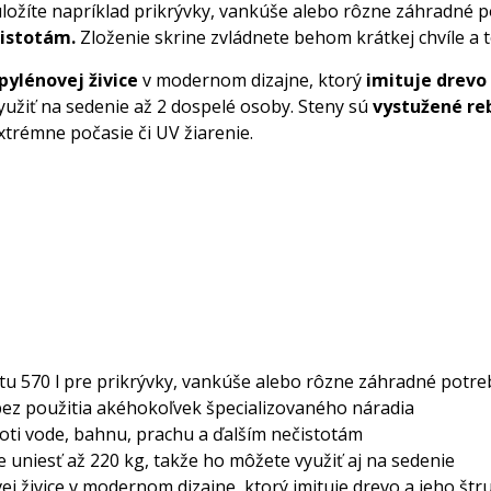
žíte napríklad prikrývky, vankúše alebo rôzne záhradné p
čistotám.
Zloženie skrine zvládnete behom krátkej chvíle a 
pylénovej živice
v modernom dizajne, ktorý
imituje drevo 
využiť na sedenie až 2 dospelé osoby. Steny sú
vystužené r
trémne počasie či UV žiarenie.
u 570 l pre prikrývky, vankúše alebo rôzne záhradné potreb
 bez použitia akéhokoľvek špecializovaného náradia
ti vode, bahnu, prachu a ďalším nečistotám
 uniesť až 220 kg, takže ho môžete využiť aj na sedenie
ej živice v modernom dizajne, ktorý imituje drevo a jeho štr