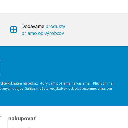
Dodávame
produkty
priamo od výrobcov
rdíte kliknutím na odkaz, ktorý vám pošleme na váš email. Kliknutím na
osobných údajov. Súhlas môžete kedykoľvek odvolať písomne, emailom
ko nakupovať