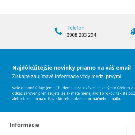
Telefon
0908 203 294
Najdôležitejšie novinky priamo na váš email
Získajte zaujímavé informácie vždy medzi prvými
Vaše osobné údaje (email) budeme spracovávať len za týmto účelom v sú
odkaz zároveň prehlasujete, že ak máte menej ako 16 rokov, tak ste p
alebo kliknutím na odkaz z ktoréhokoľvek informačného emailu.
Informácie