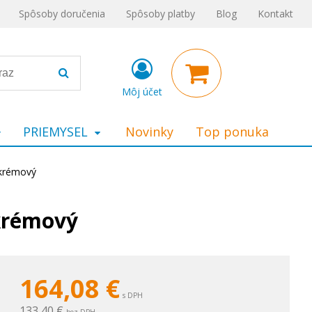
Spôsoby doručenia
Spôsoby platby
Blog
Kontakt
Môj účet
PRIEMYSEL
Novinky
Top ponuka
 krémový
krémový
164,08
€
s DPH
133,40 €