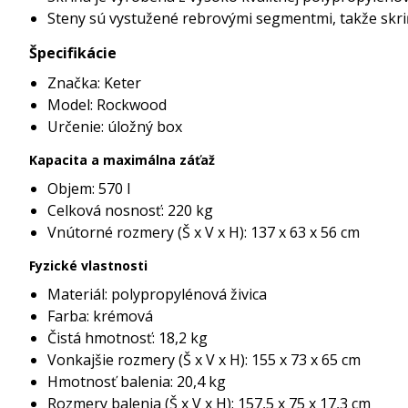
Steny sú vystužené rebrovými segmentmi, takže skriň
Špecifikácie
Značka: Keter
Model: Rockwood
Určenie: úložný box
Kapacita a maximálna záťaž
Objem: 570 l
Celková nosnosť: 220 kg
Vnútorné rozmery (Š x V x H): 137 x 63 x 56 cm
Fyzické vlastnosti
Materiál: polypropylénová živica
Farba: krémová
Čistá hmotnosť: 18,2 kg
Vonkajšie rozmery (Š x V x H): 155 x 73 x 65 cm
Hmotnosť balenia: 20,4 kg
Rozmery balenia (Š x V x H): 157,5 x 75 x 17,3 cm