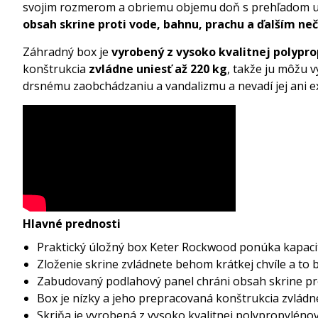
svojim rozmerom a obriemu objemu doň s prehľadom ulo
obsah skrine proti vode, bahnu, prachu a ďalším ne
Záhradný box je
vyrobený z vysoko kvalitnej polypro
konštrukcia
zvládne uniesť až 220 kg
, takže ju môžu 
drsnému zaobchádzaniu a vandalizmu a nevadí jej ani ex
Hlavné prednosti
Praktický úložný box Keter Rockwood ponúka kapacit
Zloženie skrine zvládnete behom krátkej chvíle a to
Zabudovaný podlahový panel chráni obsah skrine pro
Box je nízky a jeho prepracovaná konštrukcia zvládne
Skriňa je vyrobená z vysoko kvalitnej polypropylénov