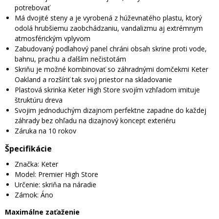
potrebovať
Má dvojité steny a je vyrobená z húževnatého plastu, ktorý
odolá hrubšiemu zaobchádzaniu, vandalizmu aj extrémnym
atmosférickým vplyvom
Zabudovaný podlahový panel chráni obsah skrine proti vode,
bahnu, prachu a ďalším nečistotám
Skriňu je možné kombinovať so záhradnými domčekmi Keter
Oakland a rozšíriť tak svoj priestor na skladovanie
Plastová skrinka Keter High Store svojím vzhľadom imituje
štruktúru dreva
Svojim jednoduchým dizajnom perfektne zapadne do každej
záhrady bez ohľadu na dizajnový koncept exteriéru
Záruka na 10 rokov
Špecifikácie
Značka: Keter
Model: Premier High Store
Určenie: skriňa na náradie
Zámok: Áno
Maximálne zaťaženie