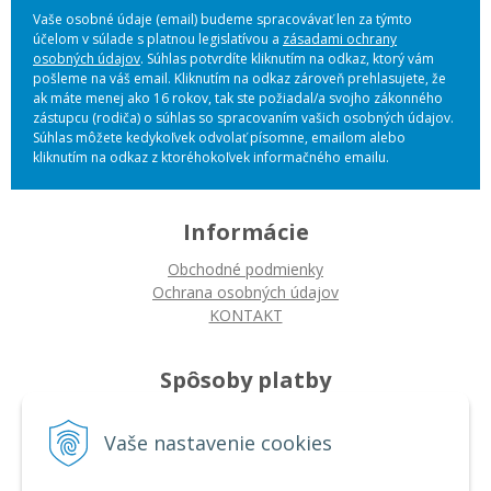
Vaše osobné údaje (email) budeme spracovávať len za týmto
účelom v súlade s platnou legislatívou a
zásadami ochrany
osobných údajov
. Súhlas potvrdíte kliknutím na odkaz, ktorý vám
pošleme na váš email. Kliknutím na odkaz zároveň prehlasujete, že
ak máte menej ako 16 rokov, tak ste požiadal/a svojho zákonného
zástupcu (rodiča) o súhlas so spracovaním vašich osobných údajov.
Súhlas môžete kedykoľvek odvolať písomne, emailom alebo
kliknutím na odkaz z ktoréhokoľvek informačného emailu.
Informácie
Obchodné podmienky
Ochrana osobných údajov
KONTAKT
Spôsoby platby
Platba na dobierku
Platba bankovým prevodom
Vaše nastavenie cookies
Platba kartou