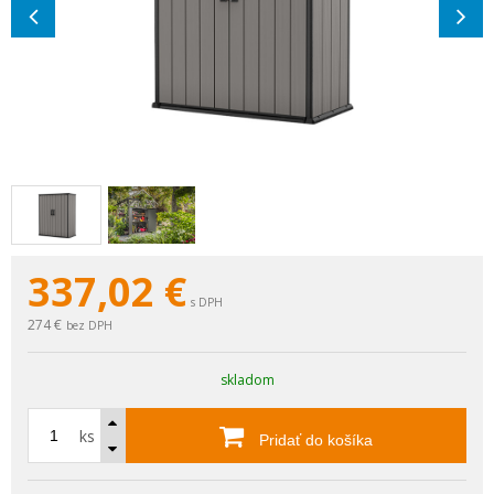
337,02
€
s DPH
274 €
bez DPH
skladom
ks
Pridať do košíka