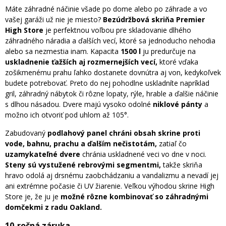
Máte záhradné náčinie všade po dome alebo po záhrade a vo
vašej garáži už nie je miesto?
Bezúdržbová skriňa Premier
High Store
je perfektnou voľbou pre skladovanie dlhého
záhradného náradia a ďalších vecí, ktoré sa jednoducho nehodia
alebo sa nezmestia inam. Kapacita
1500 l
ju predurčuje na
uskladnenie ťažších aj rozmernejších vecí,
ktoré vďaka
zošikmenému prahu ľahko dostanete dovnútra aj von, kedykoľvek
budete potrebovať. Preto do nej pohodlne uskladníte napríklad
gril, záhradný nábytok či rôzne lopaty, rýle, hrable a ďalšie náčinie
s dlhou násadou. Dvere majú vysoko odolné
niklové pánty
a
možno ich otvoriť pod uhlom až 105°.
Zabudovaný
podlahový panel chráni obsah skrine proti
vode, bahnu, prachu a ďalším nečistotám,
zatiaľ čo
uzamykateľné dvere
chránia uskladnené veci vo dne v noci.
Steny sú vystužené rebrovými segmentmi,
takže skriňa
hravo odolá aj drsnému zaobchádzaniu a vandalizmu a nevadí jej
ani extrémne počasie či UV žiarenie. Veľkou výhodou skrine High
Store je, že ju je
možné rôzne kombinovať so záhradnými
domčekmi z radu Oakland.
10-ročná záruka