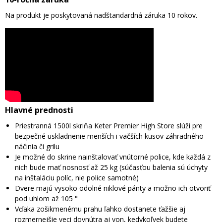
Na produkt je poskytovaná nadštandardná záruka 10 rokov.
Hlavné prednosti
Priestranná 1500l skriňa Keter Premier High Store slúži pre
bezpečné uskladnenie menších i väčších kusov záhradného
náčinia či grilu
Je možné do skrine nainštalovať vnútorné police, kde každá z
nich bude mať nosnosť až 25 kg (súčasťou balenia sú úchyty
na inštaláciu políc, nie police samotné)
Dvere majú vysoko odolné niklové pánty a možno ich otvoriť
pod uhlom až 105 °
Vďaka zošikmenému prahu ľahko dostanete ťažšie aj
rozmernejšie veci dovnútra aj von, kedykoľvek budete