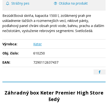
Strážny pes
Otázka na produkt
Bezúdržbová skriňa, kapacita 1500 l, zošikmený prah pre
uskladnenie ťažších a rozmernejších vecí, niklové pánty,
podlahový panel chráni obsah proti vode, bahnu, prachu a ďalším
nečistotám, vystuženie rebrovými segmentmi. Svetlošedá.
Výrobca:
Keter
Obj. čislo:
610250
EAN:
7290112637437
Záhradný box Keter Premier High Store
šedý