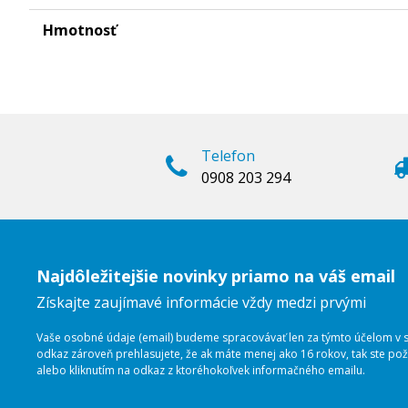
Hmotnosť
Telefon
0908 203 294
Najdôležitejšie novinky priamo na váš email
Získajte zaujímavé informácie vždy medzi prvými
Vaše osobné údaje (email) budeme spracovávať len za týmto účelom v sú
odkaz zároveň prehlasujete, že ak máte menej ako 16 rokov, tak ste p
alebo kliknutím na odkaz z ktoréhokoľvek informačného emailu.