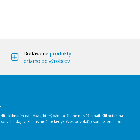
Dodávame
produkty
priamo od výrobcov
rdíte kliknutím na odkaz, ktorý vám pošleme na váš email. Kliknutím na
osobných údajov. Súhlas môžete kedykoľvek odvolať písomne, emailom