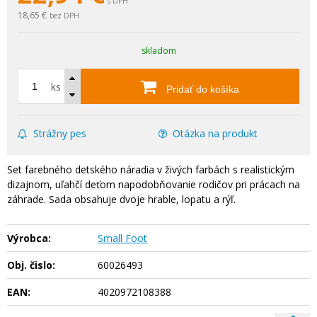
s DPH
18,65 €
bez DPH
skladom
ks
Pridať do košíka
Strážny pes
Otázka na produkt
Set farebného detského náradia v živých farbách s realistickým
dizajnom, uľahčí deťom napodobňovanie rodičov pri prácach na
záhrade. Sada obsahuje dvoje hrable, lopatu a rýľ.
Výrobca:
Small Foot
Obj. čislo:
60026493
EAN:
4020972108388