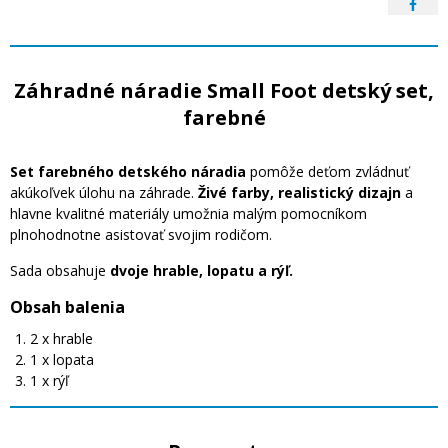
Záhradné náradie Small Foot detský set,
farebné
Set farebného detského náradia
pomôže deťom zvládnuť
akúkoľvek úlohu na záhrade.
Živé farby, realistický dizajn
a
hlavne kvalitné materiály umožnia malým pomocníkom
plnohodnotne asistovať svojim rodičom.
Sada obsahuje
dvoje hrable, lopatu a rýľ.
Obsah balenia
2 x hrable
1 x lopata
1 x rýľ