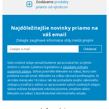
Dodávame
produkty
priamo od výrobcov
Najdôležitejšie novinky priamo na
váš email
Získajte zaujímavé informácie vždy medzi prvými
Odoberať
Vaše osobné údaje (email) budeme spracovávať len za týmto
účelom v súlade s platnou legislatívou a
zásadami ochrany
osobných údajov
. Súhlas potvrdíte kliknutím na odkaz, ktorý vám
pošleme na váš email. Kliknutím na odkaz zároveň prehlasujete, že
ak máte menej ako 16 rokov, tak ste požiadal/a svojho zákonného
zástupcu (rodiča) o súhlas so spracovaním vašich osobných údajov.
Súhlas môžete kedykoľvek odvolať písomne, emailom alebo
kliknutím na odkaz z ktoréhokoľvek informačného emailu.