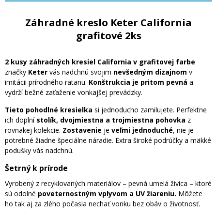
Záhradné kreslo Keter California
grafitové 2ks
2 kusy záhradných kresiel California v grafitovej farbe
značky
Keter
vás nadchnú svojim
nevšedným dizajnom
v
imitácii prírodného ratanu.
Konštrukcia je pritom pevná
a
vydrží bežné zaťaženie vonkajšej prevádzky.
Tieto pohodlné kresielka
si jednoducho zamilujete. Perfektne
ich doplní
stolík, dvojmiestna a trojmiestna pohovka
z
rovnakej kolekcie.
Zostavenie
je
veľmi jednoduché
, nie je
potrebné žiadne špeciálne náradie. Extra široké podrúčky a mäkké
podušky vás nadchnú.
Šetrný k prírode
Vyrobený z recyklovaných materiálov – pevná umelá živica – ktoré
sú odolné
poveternostným vplyvom a UV žiareniu.
Môžete
ho tak aj za zlého počasia nechať vonku bez obáv o životnosť.