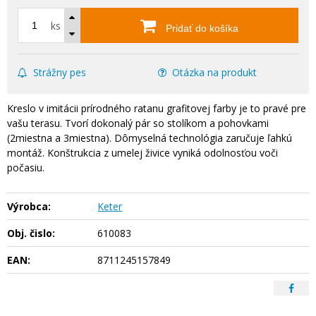
ks
Pridať do košíka
Strážny pes
Otázka na produkt
Kreslo v imitácii prírodného ratanu grafitovej farby je to pravé pre
vašu terasu. Tvorí dokonalý pár so stolíkom a pohovkami
(2miestna a 3miestna). Dômyselná technológia zaručuje ľahkú
montáž. Konštrukcia z umelej živice vyniká odolnosťou voči
počasiu.
Výrobca:
Keter
Obj. čislo:
610083
EAN:
8711245157849