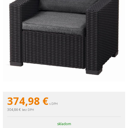
374,98
€
s DPH
304,86 €
bez DPH
skladom