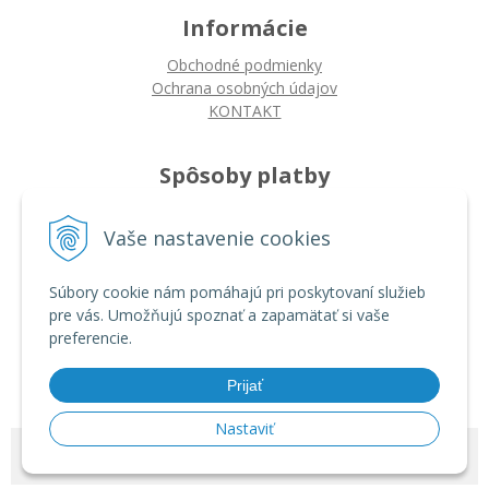
Informácie
Obchodné podmienky
Ochrana osobných údajov
KONTAKT
Spôsoby platby
Platba na dobierku
Vaše nastavenie cookies
Platba bankovým prevodom
Platba kartou
Súbory cookie nám pomáhajú pri poskytovaní služieb
pre vás. Umožňujú spoznať a zapamätať si vaše
Ako nakupovať
preferencie.
Ako nakupovať
Autorizované servisy
Prijať
Nastaviť
© 2026 ARDIN •
tvorba eshopu cez UNIobchod
,
webhosting
spoločnosti
WEBYGROUP