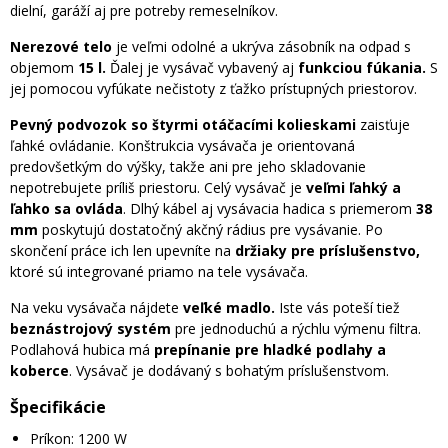
dielní, garáží aj pre potreby remeselníkov.
Nerezové telo
je veľmi odolné a ukrýva zásobník na odpad s
objemom
15 l.
Ďalej je vysávač vybavený aj
funkciou fúkania.
S
jej pomocou vyfúkate nečistoty z ťažko prístupných priestorov.
Pevný podvozok so štyrmi otáčacími kolieskami
zaisťuje
ľahké ovládanie. Konštrukcia vysávača je orientovaná
predovšetkým do výšky, takže ani pre jeho skladovanie
nepotrebujete príliš priestoru. Celý vysávač je
veľmi ľahký a
ľahko sa ovláda
. Dlhý kábel aj vysávacia hadica s priemerom
38
mm
poskytujú dostatočný akčný rádius pre vysávanie. Po
skončení práce ich len upevníte na
držiaky pre príslušenstvo,
ktoré sú integrované priamo na tele vysávača.
Na veku vysávača nájdete
veľké madlo.
Iste vás poteší tiež
beznástrojový systém
pre jednoduchú a rýchlu výmenu filtra.
Podlahová hubica má
prepínanie pre hladké podlahy a
koberce
. Vysávač je dodávaný s bohatým príslušenstvom.
Špecifikácie
Príkon: 1200 W