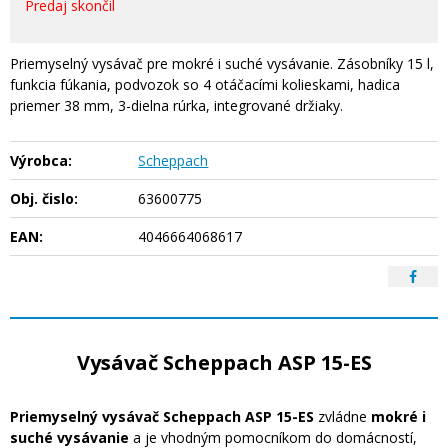
Predaj skončil
Priemyselný vysávač pre mokré i suché vysávanie. Zásobníky 15 l,
funkcia fúkania, podvozok so 4 otáčacími kolieskami, hadica
priemer 38 mm, 3-dielna rúrka, integrované držiaky.
Výrobca:
Scheppach
Obj. čislo:
63600775
EAN:
4046664068617
Vysávač Scheppach ASP 15-ES
Priemyselný vysávač Scheppach ASP 15-ES
zvládne
mokré i
suché vysávanie
a je vhodným pomocníkom do domácností,