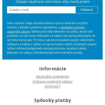
Získajte zaujímavé informácie vždy medzi prvými
Odoberať
Vaše osobné údaje (email) budeme spracovávať len za týmto
účelom v súlade s platnou legislatívou a
zásadami ochrany
osobných údajov
. Súhlas potvrdíte kliknutím na odkaz, ktorý vám
pošleme na váš email. Kliknutím na odkaz zároveň prehlasujete, že
ak máte menej ako 16 rokov, tak ste požiadal/a svojho zákonného
zástupcu (rodiča) o súhlas so spracovaním vašich osobných údajov.
Súhlas môžete kedykoľvek odvolať písomne, emailom alebo
kliknutím na odkaz z ktoréhokoľvek informačného emailu.
Informácie
Obchodné podmienky
Ochrana osobných údajov
KONTAKT
Spôsoby platby