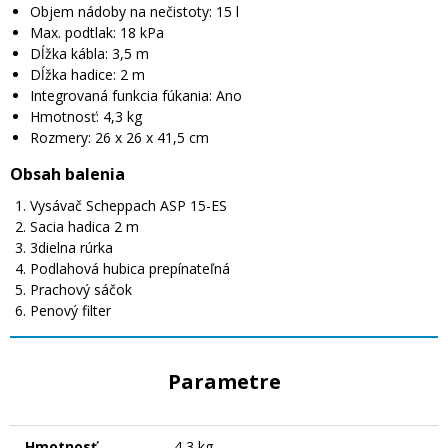
Objem nádoby na nečistoty: 15 l
Max. podtlak: 18 kPa
Dĺžka kábla: 3,5 m
Dĺžka hadice: 2 m
Integrovaná funkcia fúkania: Ano
Hmotnosť: 4,3 kg
Rozmery: 26 x 26 x 41,5 cm
Obsah balenia
Vysávač Scheppach ASP 15-ES
Sacia hadica 2 m
3dielna rúrka
Podlahová hubica prepínateľná
Prachový sáčok
Penový filter
Parametre
Hmotnosť
4,3 kg