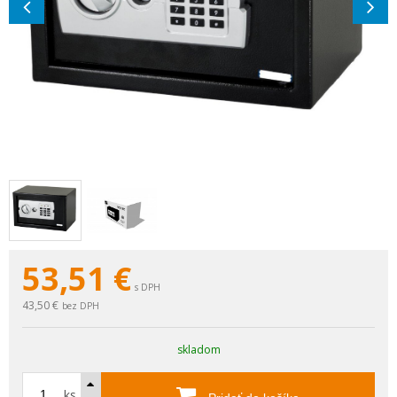
53,51
€
s DPH
43,50 €
bez DPH
skladom
ks