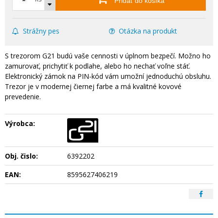
Pridať do košíka
Strážny pes
Otázka na produkt
S trezorom G21 budú vaše cennosti v úplnom bezpečí. Možno ho
zamurovať, prichytiť k podlahe, alebo ho nechať voľne stáť.
Elektronický zámok na PIN-kód vám umožní jednoduchú obsluhu.
Trezor je v modernej čiernej farbe a má kvalitné kovové
prevedenie.
Výrobca:
Obj. čislo:
6392202
EAN:
8595627406219