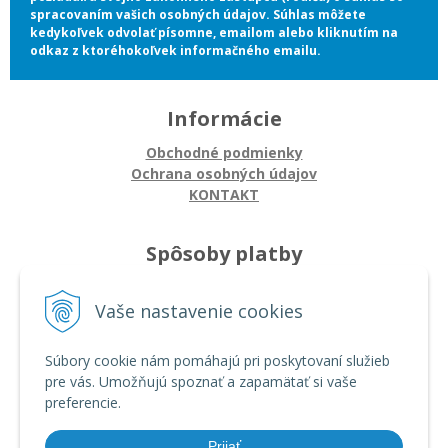
spracovaním vašich osobných údajov. Súhlas môžete
kedykoľvek odvolať písomne, emailom alebo kliknutím na
odkaz z ktoréhokoľvek informačného emailu.
Informácie
Obchodné podmienky
Ochrana osobných údajov
KONTAKT
Spôsoby platby
Platba na dobierku
Vaše nastavenie cookies
Platba bankovým prevodom
Platba kartou
Súbory cookie nám pomáhajú pri poskytovaní služieb
pre vás. Umožňujú spoznať a zapamätať si vaše
Ako nakupovať
preferencie.
Ako nakupovať
Autorizované servisy
Prijať