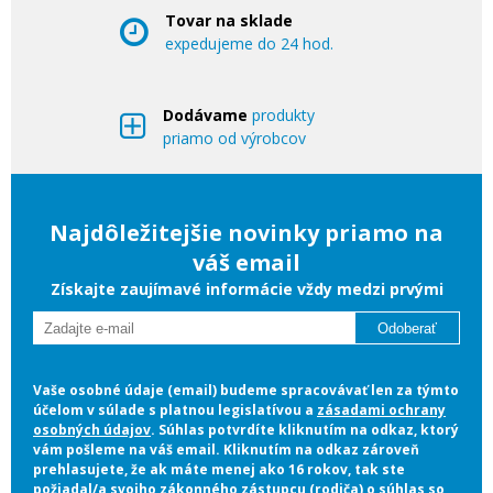
Tovar na sklade
expedujeme do 24 hod.
Dodávame
produkty
priamo od výrobcov
Najdôležitejšie novinky priamo na
váš email
Získajte zaujímavé informácie vždy medzi prvými
Odoberať
Vaše osobné údaje (email) budeme spracovávať len za týmto
účelom v súlade s platnou legislatívou a
zásadami ochrany
osobných údajov
. Súhlas potvrdíte kliknutím na odkaz, ktorý
vám pošleme na váš email. Kliknutím na odkaz zároveň
prehlasujete, že ak máte menej ako 16 rokov, tak ste
požiadal/a svojho zákonného zástupcu (rodiča) o súhlas so