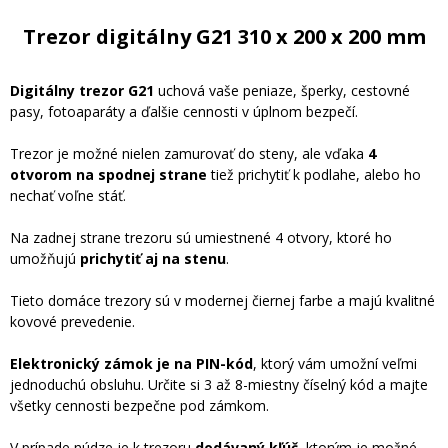
Trezor digitálny G21 310 x 200 x 200 mm
Digitálny trezor G21
uchová vaše peniaze, šperky, cestovné
pasy, fotoaparáty a ďalšie cennosti v úplnom bezpečí.
Trezor je možné nielen zamurovať do steny, ale vďaka
4
otvorom na spodnej strane
tiež prichytiť k podlahe, alebo ho
nechať voľne stáť.
Na zadnej strane trezoru sú umiestnené 4 otvory, ktoré ho
umožňujú
prichytiť aj na stenu
.
Tieto domáce trezory sú v modernej čiernej farbe a majú kvalitné
kovové prevedenie.
Elektronický zámok je na PIN-kód
, ktorý vám umožní veľmi
jednoduchú obsluhu. Určite si 3 až 8-miestny číselný kód a majte
všetky cennosti bezpečne pod zámkom.
V prípade núdze je k trezoru
dodávaný kľúč
, ktorým je možné