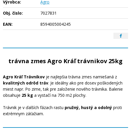
Výrobca:
Agro
Obj. čislo:
7027831
EAN:
8594005004245
trávna zmes Agro Kráľ trávnikov 25kg
Agro Kráľ Trávnikov
je najlepšia trávna zmes namiešaná z
kvalitných odrôd tráv
. Je ideálny ako pre dosev poškodených
miest napr. Po zime, tak pre založenie nového trávnika. Balenie
obsahuje
25 kg
a vystačí na 750 m2 plochy.
Trávnik je v ďalších fázach rastu
pružný, hustý a odolný
proti
extrémnym záťažiam.