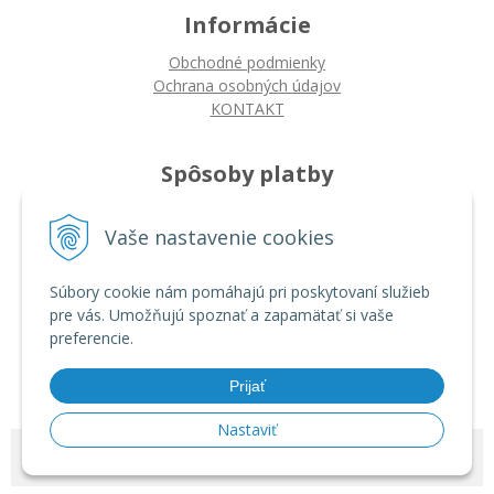
Informácie
Obchodné podmienky
Ochrana osobných údajov
KONTAKT
Spôsoby platby
Platba na dobierku
Vaše nastavenie cookies
Platba bankovým prevodom
Platba kartou
Súbory cookie nám pomáhajú pri poskytovaní služieb
pre vás. Umožňujú spoznať a zapamätať si vaše
Ako nakupovať
preferencie.
Ako nakupovať
Autorizované servisy
Prijať
Nastaviť
© 2026 ARDIN •
tvorba eshopu cez UNIobchod
,
webhosting
spoločnosti
WEBYGROUP