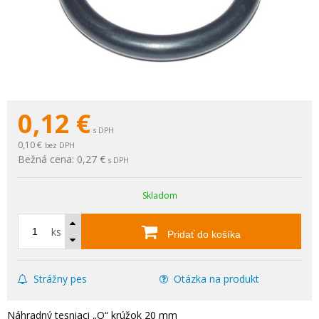
0,12
€
s DPH
0,10 €
bez DPH
Bežná cena:
0,27 €
s DPH
Skladom
ks
Pridať do košíka
Strážny pes
Otázka na produkt
Náhradný tesniaci „O“ krúžok 20 mm