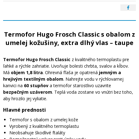
Termofor Hugo Frosch Classic s obalom z
umelej kožušiny, extra dlhý vlas – taupe
Termofor Hugo Frosch Classic
z kvalitného termoplastu pre
ľahké a rýchle zahriatie. Uvoňuje bolesti chrbta, svalov a kĺbov.
Má
objem 1,8 litra
. Ohrevná fľaša je opatrená
jemným a
hrejivým textilným obalom
. Nahrejte vodu v rýchlovarnej
kanvici na
60 stupňov
a termofor starostlivo uzavrite
bezpečným uzáverom
. Teplá voda zostane vo vnútri bez toho,
aby hrozilo jej vyliatie.
Hlavné prednosti
Termofor s obalom z umelej kože
Vyrobený z kvalitného termoplastu
Neobsahuje škodlivé ftaláty