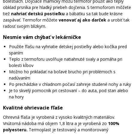
bolestiach. Dojčiace mamičky môžu termofor použiť ako teplý
obklad prsníka pre hladký priebeh dojčenia. S termoforom môžete
tiež
nahriať detskú postieľku
a bábätku sa tak bude krásne
zaspávať. Termofor môžete
venovať aj ako darček
a urobiť tak
radosť svojim blízkym.
Nesmie vám chýbať v lekárničke
Použite fľašu na vyhriatie detskej postieľky alebo kočíka pred
spaním
Teplo z termoforu uvoľňuje natiahnuté svaly a pomáha pri
bolesti kĺbov
Možno ho prikladať na boľavé brucho pri problémoch s
nadúvaním
Po prechádzke v chladnom počasí zahreje studené nohy a ruky
Je to skvelý pomocník pri cestovaní – do auta, pod stan alebo
na hory
Kvalitné ohrievacie fľaše
Ohrevná fľaša je vyrobená z vysoko kvalitných materiálov.
Vnútorná nádoba má objem 1,8 litra a je vyrobená zo
100%
polyesteru.
Termoplast je testovaný a monitorovaný