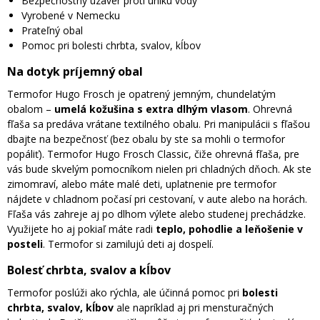
Bezpečnostný uzáver proti úniku vody
Vyrobené v Nemecku
Prateľný obal
Pomoc pri bolesti chrbta, svalov, kĺbov
Na dotyk príjemný obal
Termofor Hugo Frosch je opatrený jemným, chundelatým
obalom –
umelá kožušina s extra dlhým vlasom
. Ohrevná
fľaša sa predáva vrátane textilného obalu. Pri manipulácii s fľašou
dbajte na bezpečnosť (bez obalu by ste sa mohli o termofor
popáliť). Termofor Hugo Frosch Classic, čiže ohrevná fľaša, pre
vás bude skvelým pomocníkom nielen pri chladných dňoch. Ak ste
zimomraví, alebo máte malé deti, uplatnenie pre termofor
nájdete v chladnom počasí pri cestovaní, v aute alebo na horách.
Fľaša vás zahreje aj po dlhom výlete alebo studenej prechádzke.
Využijete ho aj pokiaľ máte radi
teplo, pohodlie a leňošenie v
posteli
. Termofor si zamilujú deti aj dospelí.
Bolesť chrbta, svalov a kĺbov
Termofor poslúži ako rýchla, ale účinná pomoc pri
bolesti
chrbta, svalov, kĺbov
ale napríklad aj pri mensturačných