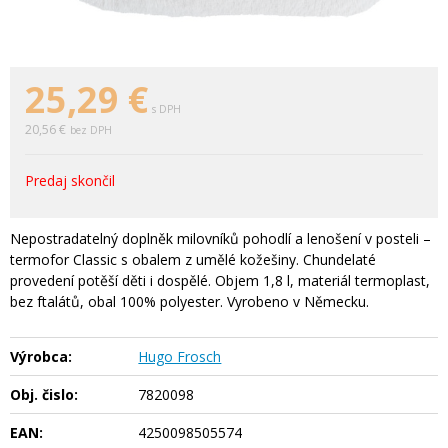
25,29
€
s DPH
20,56 €
bez DPH
Predaj skončil
Nepostradatelný doplněk milovníků pohodlí a lenošení v posteli –
termofor Classic s obalem z umělé kožešiny. Chundelaté
provedení potěší děti i dospělé. Objem 1,8 l, materiál termoplast,
bez ftalátů, obal 100% polyester. Vyrobeno v Německu.
Výrobca:
Hugo Frosch
Obj. čislo:
7820098
EAN:
4250098505574