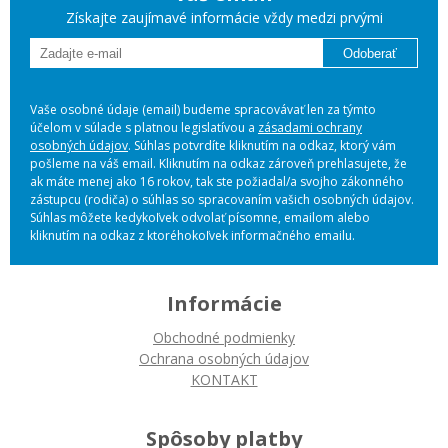
Získajte zaujímavé informácie vždy medzi prvými
Odoberať
Vaše osobné údaje (email) budeme spracovávať len za týmto
účelom v súlade s platnou legislatívou a
zásadami ochrany
osobných údajov
. Súhlas potvrdíte kliknutím na odkaz, ktorý vám
pošleme na váš email. Kliknutím na odkaz zároveň prehlasujete, že
ak máte menej ako 16 rokov, tak ste požiadal/a svojho zákonného
zástupcu (rodiča) o súhlas so spracovaním vašich osobných údajov.
Súhlas môžete kedykoľvek odvolať písomne, emailom alebo
kliknutím na odkaz z ktoréhokoľvek informačného emailu.
Informácie
Obchodné podmienky
Ochrana osobných údajov
KONTAKT
Spôsoby platby