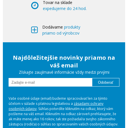
Tovar na sklade
expedujeme do 24 hod.
Dodávame
produkty
priamo od výrobcov
Najdôležitejšie novinky priamo na
váš email
Získajte zaujímavé informácie vždy medzi prvými
Odoberať
Vaše osobné údaje (email) budeme spracovávať len za týmto
účelom v súlade s platnou legislatívou a
zásadami ochrany
osobných údajov
. Súhlas potvrdíte kliknutím na odkaz, ktorý vám
pošleme na váš email. Kliknutím na odkaz zároveň prehlasujete, že
ak máte menej ako 16 rokov, tak ste požiadal/a svojho zákonného
zástupcu (rodiča) o súhlas so spracovaním vašich osobných údajov.