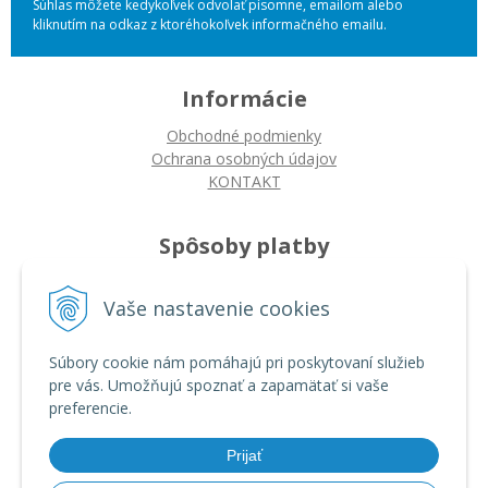
Súhlas môžete kedykoľvek odvolať písomne, emailom alebo
kliknutím na odkaz z ktoréhokoľvek informačného emailu.
Informácie
Obchodné podmienky
Ochrana osobných údajov
KONTAKT
Spôsoby platby
Platba na dobierku
Vaše nastavenie cookies
Platba bankovým prevodom
Platba kartou
Súbory cookie nám pomáhajú pri poskytovaní služieb
pre vás. Umožňujú spoznať a zapamätať si vaše
Ako nakupovať
preferencie.
Ako nakupovať
Autorizované servisy
Prijať