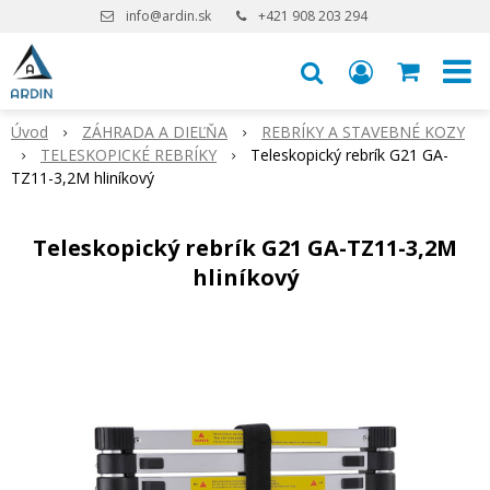
info@ardin.sk
+421 908 203 294
Úvod
ZÁHRADA A DIEĽŇA
REBRÍKY A STAVEBNÉ KOZY
TELESKOPICKÉ REBRÍKY
Teleskopický rebrík G21 GA-
TZ11-3,2M hliníkový
Teleskopický rebrík G21 GA-TZ11-3,2M
hliníkový