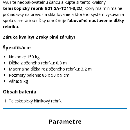
Využite neopakovateľnú šancu a kúpte si tento kvalitný
teleskopický rebrík G21 GA-TZ11-3,2M,
ktorý má minimálne
požiadavky na prevoz a skladovanie a ktorého systém vysúvania
spolu s aretáciou dĺžky umožňuje
ľubovoľné nastavenie dĺžky
rebríka.
Záruka kvality! 2 roky plné záruky!
Špecifikácie
Nosnosť: 150 kg
Dĺžka zloženého rebríku: 0,8 m
Maximálna dĺžka rozloženého rebríku: 3,2 m
Rozmery balenia: 85 x 50 x 9 cm
Váha: 9 kg
Obsah balenia
Teleskopický hliníkový rebrík
Parametre