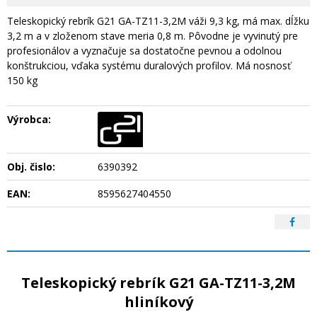
Teleskopický rebrík G21 GA-TZ11-3,2M váži 9,3 kg, má max. dĺžku
3,2 m a v zloženom stave meria 0,8 m. Pôvodne je vyvinutý pre
profesionálov a vyznačuje sa dostatočne pevnou a odolnou
konštrukciou, vďaka systému duralových profilov. Má nosnosť
150 kg
Výrobca:
Obj. čislo:
6390392
EAN:
8595627404550
Teleskopický rebrík G21 GA-TZ11-3,2M
hliníkový