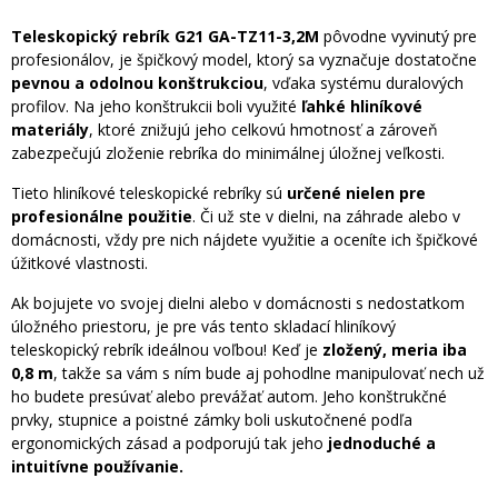
Teleskopický rebrík G21 GA-TZ11-3,2M
pôvodne vyvinutý pre
profesionálov, je špičkový model, ktorý sa vyznačuje dostatočne
pevnou a odolnou konštrukciou
, vďaka systému duralových
profilov. Na jeho konštrukcii boli využité
ľahké hliníkové
materiály
, ktoré znižujú jeho celkovú hmotnosť a zároveň
zabezpečujú zloženie rebríka do minimálnej úložnej veľkosti.
Tieto hliníkové teleskopické rebríky sú
určené nielen pre
profesionálne použitie
. Či už ste v dielni, na záhrade alebo v
domácnosti, vždy pre nich nájdete využitie a oceníte ich špičkové
úžitkové vlastnosti.
Ak bojujete vo svojej dielni alebo v domácnosti s nedostatkom
úložného priestoru, je pre vás tento skladací hliníkový
teleskopický rebrík ideálnou voľbou! Keď je
zložený, meria iba
0,8 m
, takže sa vám s ním bude aj pohodlne manipulovať nech už
ho budete presúvať alebo prevážať autom. Jeho konštrukčné
prvky, stupnice a poistné zámky boli uskutočnené podľa
ergonomických zásad a podporujú tak jeho
jednoduché a
intuitívne používanie.