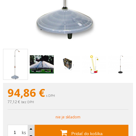
94,86
€
s DPH
77,12 €
bez DPH
nie je skladom
ks
Pridať do košíka