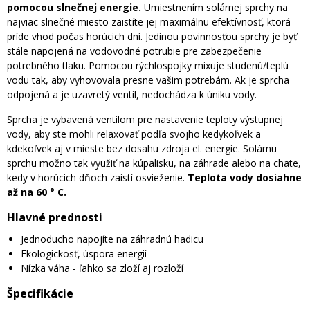
pomocou slnečnej energie.
Umiestnením solárnej sprchy na
najviac slnečné miesto zaistíte jej maximálnu efektívnosť, ktorá
príde vhod počas horúcich dní. Jedinou povinnosťou sprchy je byť
stále napojená na vodovodné potrubie pre zabezpečenie
potrebného tlaku. Pomocou rýchlospojky mixuje studenú/teplú
vodu tak, aby vyhovovala presne vašim potrebám. Ak je sprcha
odpojená a je uzavretý ventil, nedochádza k úniku vody.
Sprcha je vybavená ventilom pre nastavenie teploty výstupnej
vody, aby ste mohli relaxovať podľa svojho kedykoľvek a
kdekoľvek aj v mieste bez dosahu zdroja el. energie. Solárnu
sprchu možno tak využiť na kúpalisku, na záhrade alebo na chate,
kedy v horúcich dňoch zaistí osvieženie.
Teplota vody dosiahne
až na 60 ° C.
Hlavné prednosti
Jednoducho napojíte na záhradnú hadicu
Ekologickosť, úspora energií
Nízka váha - ľahko sa zloží aj rozloží
Špecifikácie