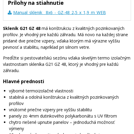
Prílohy na stiahnutie
Manual_sklenik__8x6_-_GZ-48_2,5_x_1,9_m_WEB
Skleník G21 GZ 48
má konštrukciu z kvalitných pozinkovaných
profilov. Je vhodný pre každú záhradu. Má novo na každej strane
pridané dve priečne vzpery, vďaka ktorým má výrazne vyššiu
pevnosť a stabilitu, napríklad pri silnom vetre.
Predĺžte si pestovateľskú sezónu vďaka skvelým termo izolačným
vlastnostiam skleníka G21 GZ 48, ktorý je vhodný pre každú
záhradu.
Hlavné prednosti
výborné termoizolačné vlastnosti
stabilná a odolná konštrukcia z kvalitných pozinkovaných
profilov
vnútorné priečne vzpery pre vyššiu stabilitu
panely zo 4mm dutinkového polykarbonátu s UV filtrom
chytro riešené upnutie panelov – jednoduchá možnosť
výmeny