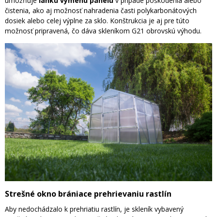
umožňuje
ľahkú výmenu panelu
v prípade poškodenia alebo
čistenia, ako aj možnosť nahradenia časti polykarbonátových
dosiek alebo celej výplne za sklo. Konštrukcia je aj pre túto
možnosť pripravená, čo dáva skleníkom G21 obrovskú výhodu.
Strešné okno brániace prehrievaniu rastlín
Aby nedochádzalo k prehriatiu rastlín, je skleník vybavený