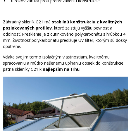
10 rokov záruka proti prehrdzaveniu konštrukcie
Záhradný skleník G21 má
stabilnú konštrukciu z kvalitných
pozinkovaných profilov
, ktoré zaisťujú vyššiu pevnosť a
odolnosť. Presklenie je z dutinkového polykarbonátu s hrúbkou 4
mm. Životnosť polykarbonátu predlžuje UV filter, ktorým sú dosky
opatrené.
Vďaka svojim termo izolačným vlastnostiam, kvalitnému
spracovaniu a múdro riešenému upínaniu dosiek do konštrukcie
patria skleníky G21 k
najlepším na trhu
.