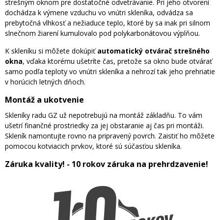
strešným oknom pre dostatočné odvetrávanie. Pri jeho otvorení
dochádza k výmene vzduchu vo vnútri skleníka, odvádza sa
prebytočná vlhkosť a nežiaduce teplo, ktoré by sa inak pri silnom
slnečnom žiarení kumulovalo pod polykarbonátovou výplňou.
K skleníku si môžete dokúpiť
automatický otvárač strešného
okna
, vďaka ktorému ušetríte čas, pretože sa okno bude otvárať
samo podľa teploty vo vnútri skleníka a nehrozí tak jeho prehriatie
v horúcich letných dňoch.
Montáž a ukotvenie
Skleníky radu GZ už nepotrebujú na montáž základňu. To vám
ušetrí finančné prostriedky za jej obstaranie aj čas pri montáži.
Skleník namontujte rovno na pripravený povrch. Zaistiť ho môžete
pomocou kotviacich prvkov, ktoré sú súčasťou skleníka.
Záruka kvality! - 10 rokov záruka na prehrdzavenie!