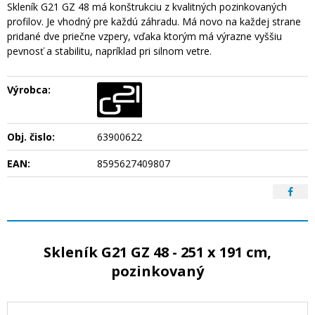
Skleník G21 GZ 48 má konštrukciu z kvalitných pozinkovaných
profilov. Je vhodný pre každú záhradu. Má novo na každej strane
pridané dve priečne vzpery, vďaka ktorým má výrazne vyššiu
pevnosť a stabilitu, napríklad pri silnom vetre.
Výrobca:
Obj. čislo:
63900622
EAN:
8595627409807
Skleník G21 GZ 48 - 251 x 191 cm,
pozinkovaný