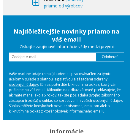
priamo od výrobcov
Najdôležitejšie novinky priamo na
váš email
Získajte zaujímavé informácie vždy medzi prvými
Odoberať
Vaše osobné údaje (email) budeme spracovávať len za týmto
účelom v súlade s platnou legislatívou a
zásadami ochrany
osobných údajov
. Súhlas potvrdíte kliknutím na odkaz, ktorý vám
pošleme na váš email. Kliknutím na odkaz zároveň prehlasujete, že
ak máte menej ako 16 rokov, tak ste požiadal/a svojho zákonného
zástupcu (rodiča) o súhlas so spracovaním vašich osobných údajov.
Súhlas môžete kedykoľvek odvolať písomne, emailom alebo
kliknutím na odkaz z ktoréhokoľvek informačného emailu.
Informácie