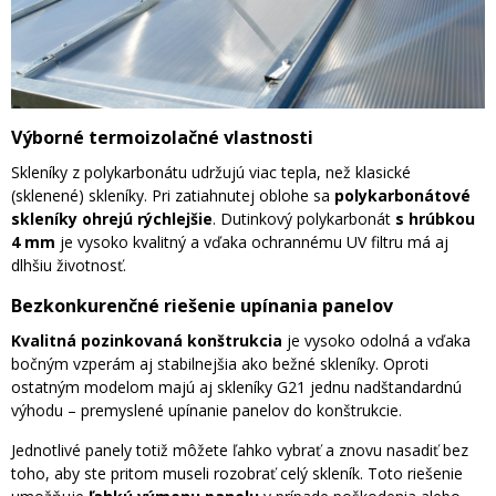
Výborné termoizolačné vlastnosti
Skleníky z polykarbonátu udržujú viac tepla, než klasické
(sklenené) skleníky. Pri zatiahnutej oblohe sa
polykarbonátové
skleníky ohrejú rýchlejšie
. Dutinkový polykarbonát
s hrúbkou
4 mm
je vysoko kvalitný a vďaka ochrannému UV filtru má aj
dlhšiu životnosť.
Bezkonkurenčné riešenie upínania panelov
Kvalitná pozinkovaná konštrukcia
je vysoko odolná a vďaka
bočným vzperám aj stabilnejšia ako bežné skleníky. Oproti
ostatným modelom majú aj skleníky G21 jednu nadštandardnú
výhodu – premyslené upínanie panelov do konštrukcie.
Jednotlivé panely totiž môžete ľahko vybrať a znovu nasadiť bez
toho, aby ste pritom museli rozobrať celý skleník. Toto riešenie