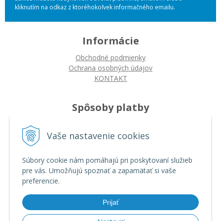
kliknutím na odkaz z ktoréhokoľvek informačného emailu.
Informácie
Obchodné podmienky
Ochrana osobných údajov
KONTAKT
Spôsoby platby
Platba na dobierku
Vaše nastavenie cookies
Platba bankovým prevodom
Platba kartou
Súbory cookie nám pomáhajú pri poskytovaní služieb
pre vás. Umožňujú spoznať a zapamätať si vaše
Ako nakupovať
preferencie.
Ako nakupovať
Autorizované servisy
Prijať