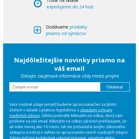
Tovar na sklade
expedujeme do 24 hod.
Dodávame
produkty
priamo od výrobcov
Najdôležitejšie novinky priamo na
váš email
Získajte zaujímavé informácie vždy medzi prvými
Odoberať
Vaše osobné údaje (email) budeme spracovávať len za týmto
účelom v súlade s platnou legislatívou a
zásadami ochrany
osobných údajov
. Súhlas potvrdíte kliknutím na odkaz, ktorý vám
pošleme na váš email. Kliknutím na odkaz zároveň prehlasujete, že
ak máte menej ako 16 rokov, tak ste požiadal/a svojho zákonného
zástupcu (rodiča) o súhlas so spracovaním vašich osobných údajov.
Súhlas môžete kedykoľvek odvolať písomne, emailom alebo