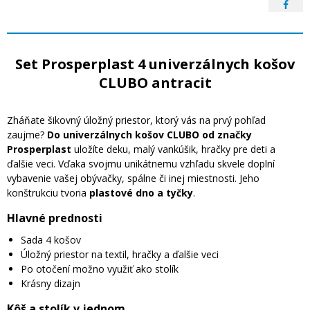
Set Prosperplast 4 univerzálnych košov
CLUBO antracit
Zháňate šikovný úložný priestor, ktorý vás na prvý pohľad
zaujme?
Do univerzálnych košov CLUBO od značky
Prosperplast
uložíte deku, malý vankúšik, hračky pre deti a
ďalšie veci. Vďaka svojmu unikátnemu vzhľadu skvele doplní
vybavenie vašej obývačky, spálne či inej miestnosti. Jeho
konštrukciu tvoria
plastové dno a tyčky
.
Hlavné prednosti
Sada 4 košov
Úložný priestor na textil, hračky a ďalšie veci
Po otočení možno využiť ako stolík
Krásny dizajn
Kôš a stolík v jednom