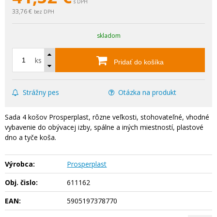
s DPH
33,76 €
bez DPH
skladom
ks
Pridať do košíka
Strážny pes
Otázka na produkt
Sada 4 košov Prosperplast, rôzne veľkosti, stohovateľné, vhodné
vybavenie do obývacej izby, spálne a iných miestností, plastové
dno a tyče koša.
Výrobca:
Prosperplast
Obj. čislo:
611162
EAN:
5905197378770