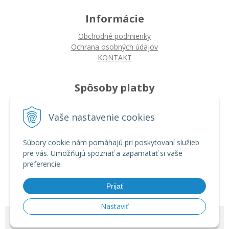
Informácie
Obchodné podmienky
Ochrana osobných údajov
KONTAKT
Spôsoby platby
Platba na dobierku
Vaše nastavenie cookies
Platba bankovým prevodom
Platba kartou
Súbory cookie nám pomáhajú pri poskytovaní služieb
pre vás. Umožňujú spoznať a zapamätať si vaše
Ako nakupovať
preferencie.
Ako nakupovať
Autorizované servisy
Prijať
Nastaviť
© 2026 ARDIN •
tvorba eshopu cez UNIobchod
,
webhosting
spoločnosti
WEBYGROUP