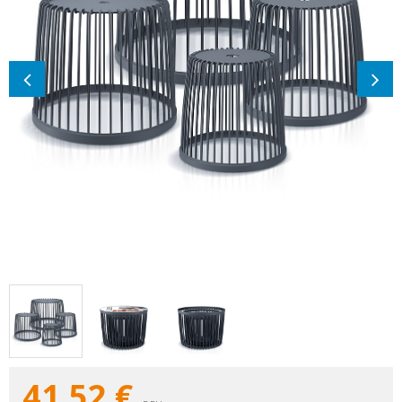
41,52
€