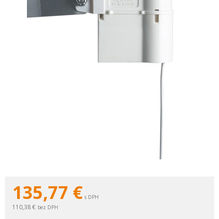
135,77
€
s DPH
110,38 €
bez DPH