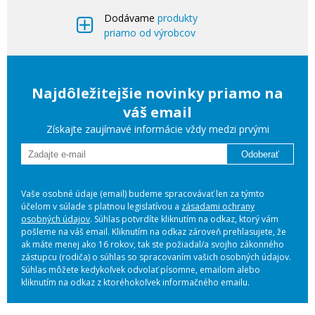
Dodávame
produkty
priamo od výrobcov
Najdôležitejšie novinky priamo na
váš email
Získajte zaujímavé informácie vždy medzi prvými
Odoberať
Vaše osobné údaje (email) budeme spracovávať len za týmto
účelom v súlade s platnou legislatívou a
zásadami ochrany
osobných údajov
. Súhlas potvrdíte kliknutím na odkaz, ktorý vám
pošleme na váš email. Kliknutím na odkaz zároveň prehlasujete, že
ak máte menej ako 16 rokov, tak ste požiadal/a svojho zákonného
zástupcu (rodiča) o súhlas so spracovaním vašich osobných údajov.
Súhlas môžete kedykoľvek odvolať písomne, emailom alebo
kliknutím na odkaz z ktoréhokoľvek informačného emailu.