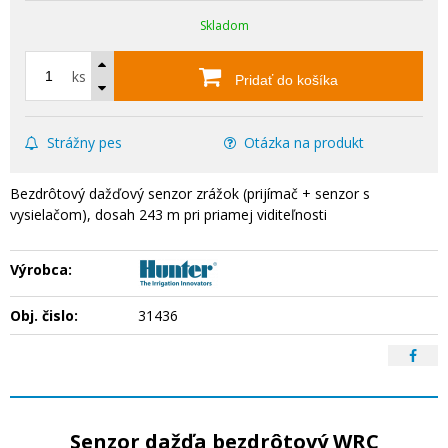
Skladom
ks
Pridať do košíka
Strážny pes
Otázka na produkt
Bezdrôtový dažďový senzor zrážok (prijímač + senzor s
vysielačom), dosah 243 m pri priamej viditeľnosti
Výrobca:
Obj. čislo:
31436
Senzor dažďa bezdrôtový WRC