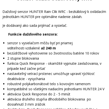
Dažďový senzor HUNTER Rain Clik WRC - bezkáblový k ovládacím
jednotkám HUNTER pre optimálne riadenie závlah.
Je dodávaný ako sada prijímač a vysielač.
Funkcie dažďového senzora:
senzor s vysielačom môžu byť pri priamej
viditeľnosti vzdialené
až 240 m
bezúdržbové vyhotovenie so životnosťou batérie 10 rokov
2 stupne blokovania
funkcia Quick Response - okamžité vypnutie zavlažovania, v
prípade keď začne pršať
nastaviteľný vetrací prstenec umožňuje upraviť rýchlosť
deaktivácie - vysychania
robustné polykarbonátové telo s kovovým ramenom
kompatibilné so všetkými riadiacími jednotkami HUNTER 24 V
aktivácia Quick Response do 2 - 5 minút
aktivácia druhého stupňa dlhodobého blokovania po
dosiahnutí 3 mm zrážok