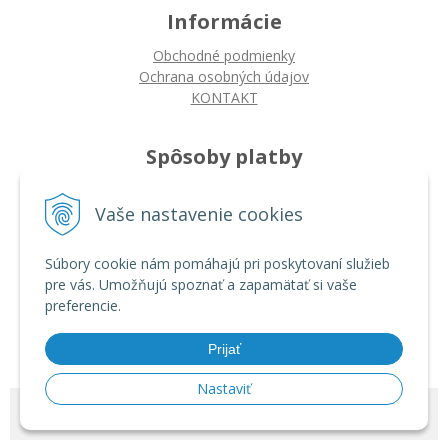
Informácie
Obchodné podmienky
Ochrana osobných údajov
KONTAKT
Spôsoby platby
Platba na dobierku
Vaše nastavenie cookies
Platba bankovým prevodom
Platba kartou
Súbory cookie nám pomáhajú pri poskytovaní služieb
pre vás. Umožňujú spoznať a zapamätať si vaše
Ako nakupovať
preferencie.
Ako nakupovať
Autorizované servisy
Prijať
Nastaviť
© 2026 ARDIN •
tvorba eshopu cez UNIobchod
,
webhosting
spoločnosti
WEBYGROUP