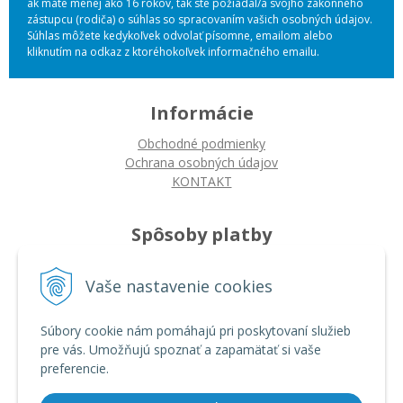
ak máte menej ako 16 rokov, tak ste požiadal/a svojho zákonného
zástupcu (rodiča) o súhlas so spracovaním vašich osobných údajov.
Súhlas môžete kedykoľvek odvolať písomne, emailom alebo
kliknutím na odkaz z ktoréhokoľvek informačného emailu.
Informácie
Obchodné podmienky
Ochrana osobných údajov
KONTAKT
Spôsoby platby
Platba na dobierku
Platba bankovým prevodom
Vaše nastavenie cookies
Platba kartou
Súbory cookie nám pomáhajú pri poskytovaní služieb
pre vás. Umožňujú spoznať a zapamätať si vaše
Ako nakupovať
preferencie.
Ako nakupovať