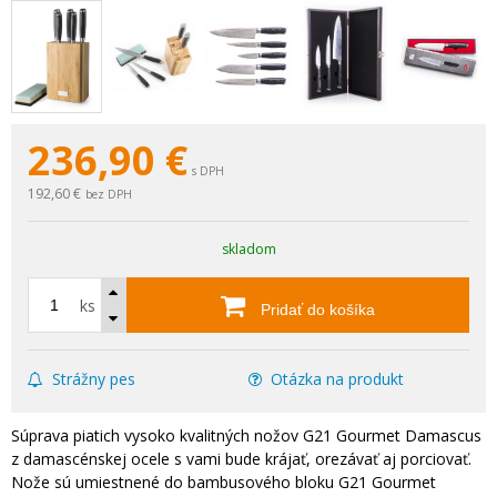
236,90
€
s DPH
192,60 €
bez DPH
skladom
ks
Pridať do košíka
Strážny pes
Otázka na produkt
Súprava piatich vysoko kvalitných nožov G21 Gourmet Damascus
z damascénskej ocele s vami bude krájať, orezávať aj porciovať.
Nože sú umiestnené do bambusového bloku G21 Gourmet