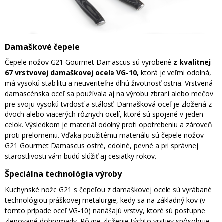
Damaškové čepele
Čepele nožov G21 Gourmet Damascus sú vyrobené
z kvalitnej
67 vrstvovej damaškovej ocele VG-10,
ktorá je veľmi odolná,
má vysokú stabilitu a neuveriteľne dlhú životnosť ostria. Vrstvená
damascénska oceľ sa používala aj na výrobu zbraní alebo mečov
pre svoju vysokú tvrdosť a stálosť. Damašková oceľ je zložená z
dvoch alebo viacerých rôznych ocelí, ktoré sú spojené v jeden
celok. Výsledkom je materiál odolný proti opotrebeniu a zároveň
proti prelomeniu. Vďaka použitému materiálu sú čepele nožov
G21 Gourmet Damascus ostré, odolné, pevné a pri správnej
starostlivosti vám budú slúžiť aj desiatky rokov.
Špeciálna technológia výroby
Kuchynské nože G21 s čepeľou z damaškovej ocele sú vyrábané
technológiou práškovej metalurgie, kedy sa na základný kov (v
tomto prípade oceľ VG-10) nanášajú vrstvy, ktoré sú postupne
zlepované dohromady. Rôzne zloženie týchto vrstiev spôsobuje