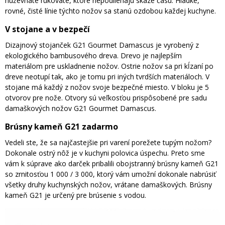
húževnaté rukoväte, ktoré nepodliehajú skaze času. Hladké,
rovné, čisté línie týchto nožov sa stanú ozdobou každej kuchyne.
V stojane a v bezpečí
Dizajnový stojanček G21 Gourmet Damascus je vyrobený z
ekologického bambusového dreva. Drevo je najlepším
materiálom pre uskladnenie nožov. Ostrie nožov sa pri kĺzaní po
dreve neotupí tak, ako je tomu pri iných tvrdších materiáloch. V
stojane má každý z nožov svoje bezpečné miesto. V bloku je 5
otvorov pre nože. Otvory sú veľkosťou prispôsobené pre sadu
damaškových nožov G21 Gourmet Damascus.
Brúsny kameň G21 zadarmo
Vedeli ste, že sa najčastejšie pri varení porežete tupým nožom?
Dokonale ostrý nôž je v kuchyni polovica úspechu. Preto sme
vám k súprave ako darček pribalili obojstranný brúsny kameň G21
so zrnitosťou 1 000 / 3 000, ktorý vám umožní dokonale nabrúsiť
všetky druhy kuchynských nožov, vrátane damaškových. Brúsny
kameň G21 je určený pre brúsenie s vodou.