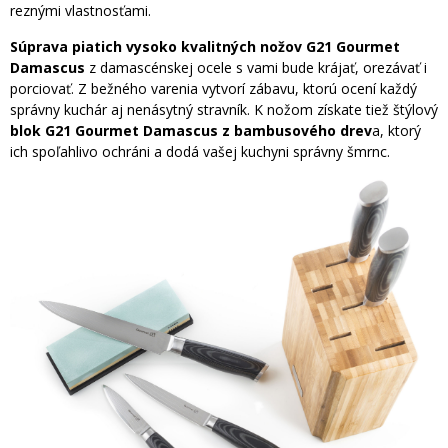
reznými vlastnosťami.
Súprava piatich vysoko kvalitných nožov G21 Gourmet
Damascus
z damascénskej ocele s vami bude krájať, orezávať i
porciovať. Z bežného varenia vytvorí zábavu, ktorú ocení každý
správny kuchár aj nenásytný stravník. K nožom získate tiež štýlový
blok G21 Gourmet Damascus z bambusového drev
a, ktorý
ich spoľahlivo ochráni a dodá vašej kuchyni správny šmrnc.