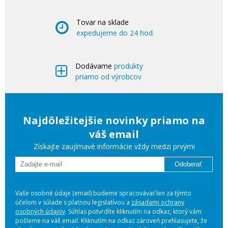
Tovar na sklade
expedujeme do 24 hod.
Dodávame
produkty
priamo od výrobcov
Najdôležitejšie novinky priamo na
váš email
Získajte zaujímavé informácie vždy medzi prvými
Odoberať
Vaše osobné údaje (email) budeme spracovávať len za týmto
účelom v súlade s platnou legislatívou a
zásadami ochrany
osobných údajov
. Súhlas potvrdíte kliknutím na odkaz, ktorý vám
pošleme na váš email. Kliknutím na odkaz zároveň prehlasujete, že