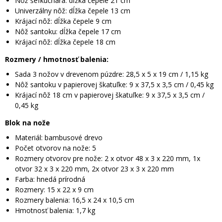
Nôž šéfkuchára: dĺžka čepele 21 cm
Univerzálny nôž: dĺžka čepele 13 cm
Krájací nôž: dĺžka čepele 9 cm
Nôž santoku: dĺžka čepele 17 cm
Krájací nôž: dĺžka čepele 18 cm
Rozmery / hmotnosť balenia:
Sada 3 nožov v drevenom púzdre: 28,5 x 5 x 19 cm / 1,15 kg
Nôž santoku v papierovej škatuľke: 9 x 37,5 x 3,5 cm / 0,45 kg
Krájací nôž 18 cm v papierovej škatuľke: 9 x 37,5 x 3,5 cm /
0,45 kg
Blok na nože
Materiál: bambusové drevo
Počet otvorov na nože: 5
Rozmery otvorov pre nože: 2 x otvor 48 x 3 x 220 mm, 1x
otvor 32 x 3 x 220 mm, 2x otvor 23 x 3 x 220 mm
Farba: hnedá prírodná
Rozmery: 15 x 22 x 9 cm
Rozmery balenia: 16,5 x 24 x 10,5 cm
Hmotnosť balenia: 1,7 kg