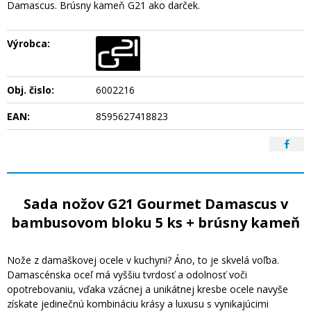
Damascus. Brúsny kameň G21 ako darček.
Výrobca:
Obj. čislo:
6002216
EAN:
8595627418823
Sada nožov G21 Gourmet Damascus v
bambusovom bloku 5 ks + brúsny kameň
Nože z damaškovej ocele v kuchyni? Áno, to je skvelá voľba.
Damascénska oceľ má vyššiu tvrdosť a odolnosť voči
opotrebovaniu, vďaka vzácnej a unikátnej kresbe ocele navyše
získate jedinečnú kombináciu krásy a luxusu s vynikajúcimi