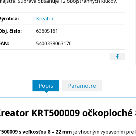
majstra. Súprava obsahuje 12 obojstranných kľúčov.
Výrobca:
Kreator
Obj. čislo:
63605161
EAN:
5400338063176
Popis
Parametre
Kreator KRT500009 očkoploché
500009 s veľkosťou 8 – 22 mm
je vhodným vybavením pre 