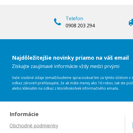
Telefon
0908 203 294
Najdôležitejšie novinky priamo na váš email
Získajte zaujímavé informácie vždy medzi prvými
Vaše osobné údaje (email) budeme spracovávať len za týmto účelom v sú
odkaz zároveň prehlasujete, že ak máte menej ako 16 rokov, tak ste p
alebo kliknutím na odkaz z ktoréhokoľvek informačného emailu.
Informácie
Obchodné podmienky