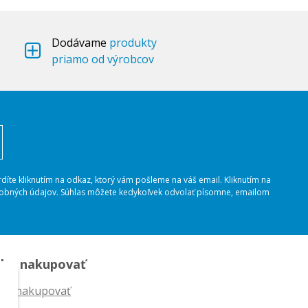
Dodávame
produkty
priamo od výrobcov
rdíte kliknutím na odkaz, ktorý vám pošleme na váš email. Kliknutím na
osobných údajov. Súhlas môžete kedykoľvek odvolať písomne, emailom
ko nakupovať
ko nakupovať