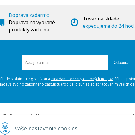
Doprava zadarmo
Tovar na sklade
Doprava na vybrané
expedujeme do 24 hod.
produkty zadarmo
Odoberať
lade s platnou legislatívou a
zásadami ochrany osobných údajov
. Súhlas potv
ožiadal/a svojho zákonného zástupcu (rodiča) o súhlas so spracovaním vašich 
Spôsoby platby
A
Platba na dobierku
A
Vaše nastavenie cookies