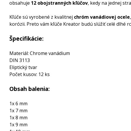
obsahuje
12 obojstranných kľúčov
, kedy na jednej str
Kľúče sú vyrobené z kvalitnej
chróm vanádiovej ocele
korózii. Preto vám kľúče Kreator budú slúžiť celé dlhé ro
Špecifikácie:
Materiál: Chrome vanádium
DIN 3113
Eliptický tvar
Počet kusov: 12 ks
Obsah balenia:
1x 6 mm
1x 7 mm
1x 8 mm
1x 9 mm