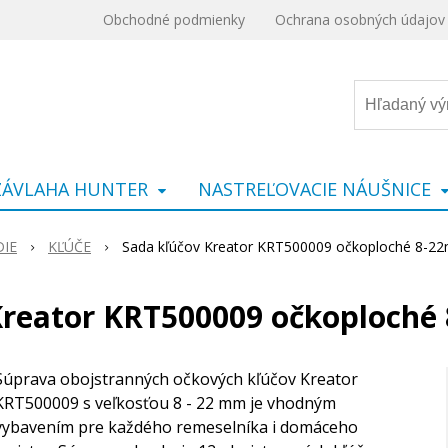
Obchodné podmienky
Ochrana osobných údajov
ZÁVLAHA HUNTER
NASTREĽOVACIE NÁUŠNICE
IE
KĽÚČE
Sada kľúčov Kreator KRT500009 očkoploché 8-2
Kreator KRT500009 očkoploché
Súprava obojstranných očkových kľúčov Kreator
KRT500009 s veľkosťou 8 - 22 mm je vhodným
vybavením pre každého remeselníka i domáceho