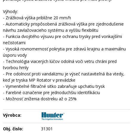
Výhody:
- Zrážková výška približne 20 mm/h
- Automaticky prispôsobená zrážková výška pre zjednodušenie
návrhu zavlažovacieho systému a vyššiu flexibilitu
- Funkcia dvojitého výsuvu pre ochranu trysky pred vonkajšími
nečistotami
- Vysoká rovnomernosť pokrytia pre zdravú krajinu a maximálnu
úsporu vody
- Technológia viacerých lúčov odolná voči vetru chráni pred
tvorbou hmly
- Pre odolnosť proti vandalizmu je výseč nastaviteľná iba vtedy,
keď je tryska MP Rotator v prevádzke
- Vymeniteľné filtračné sitko zabraňuje upchatiu trysk
- Farebné označenie pre jednoduchšiu identifikáciu
- Možnosť zníženia dostreku až o 25%
Výrobca:
Obj. čislo:
31301