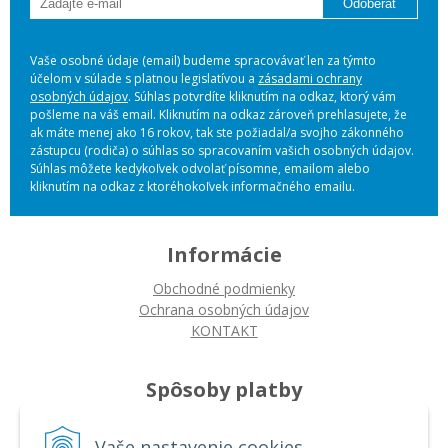
Odoberať
Vaše osobné údaje (email) budeme spracovávať len za týmto
účelom v súlade s platnou legislatívou a
zásadami ochrany
osobných údajov
. Súhlas potvrdíte kliknutím na odkaz, ktorý vám
pošleme na váš email. Kliknutím na odkaz zároveň prehlasujete, že
ak máte menej ako 16 rokov, tak ste požiadal/a svojho zákonného
zástupcu (rodiča) o súhlas so spracovaním vašich osobných údajov.
Súhlas môžete kedykoľvek odvolať písomne, emailom alebo
kliknutím na odkaz z ktoréhokoľvek informačného emailu.
Informácie
Obchodné podmienky
Ochrana osobných údajov
KONTAKT
Spôsoby platby
Platba na dobierku
Platba bankovým prevodom
Vaše nastavenie cookies