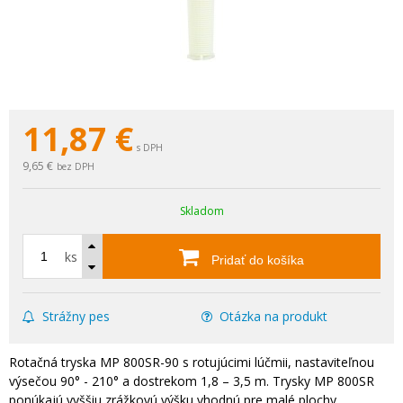
11,87
€
s DPH
9,65 €
bez DPH
Skladom
ks
Pridať do košíka
Strážny pes
Otázka na produkt
Rotačná tryska MP 800SR-90 s rotujúcimi lúčmii, nastaviteľnou
výsečou 90° - 210° a dostrekom 1,8 – 3,5 m. Trysky MP 800SR
ponúkajú vyššiu zrážkovú výšku vhodnú pre malé plochy.