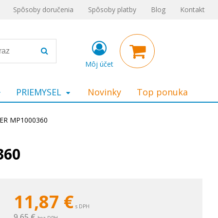
Spôsoby doručenia
Spôsoby platby
Blog
Kontakt
Môj účet
PRIEMYSEL
Novinky
Top ponuka
TER MP1000360
360
11,87
€
s DPH
9,65 €