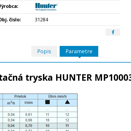
Výrobca:
Obj. čislo:
31284
Popis
Parametre
tačná tryska HUNTER MP1000