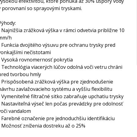
vysokou efektivitou, ktoré ponúka až 30% úspory vody
v porovnaní so sprayovými tryskami.
Výhody:
- Najnižšia zrážková výška v rámci odvetvia približne 10
mm/h
- Funkcia dvojitého výsuvu pre ochranu trysky pred
vonkajšími nečistotami
- Vysoká rovnomernosť pokrytia
- Technológia viacerých lúčov odolná voči vetru chráni
pred tvorbou hmly
- Prispôsobená zrážková výška pre zjednodušenie
návrhu zavlažovacieho systému a vyššiu flexibilitu
- Vymeniteľné filtračné sitko zabraňuje upchatiu trysky
- Nastaviteľná výseč len počas prevádzky pre odolnosť
voči vandalom
- Farebné označenie pre jednoduchšiu identifikáciu
- Možnosť zníženia dostreku až o 25%