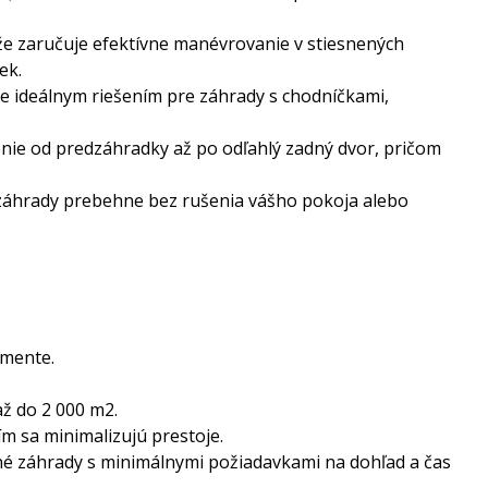
že zaručuje efektívne manévrovanie v stiesnených
ek.
je ideálnym riešením pre záhrady s chodníčkami,
nie od predzáhradky až po odľahlý zadný dvor, pričom
 záhrady prebehne bez rušenia vášho pokoja alebo
gmente.
až do 2 000 m2.
ím sa minimalizujú prestoje.
né záhrady s minimálnymi požiadavkami na dohľad a čas