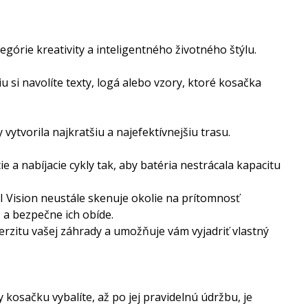
górie kreativity a inteligentného životného štýlu.
u si navolíte texty, logá alebo vzory, ktoré kosačka
ytvorila najkratšiu a najefektívnejšiu trasu.
 a nabíjacie cykly tak, aby batéria nestrácala kapacitu
AI Vision neustále skenuje okolie na prítomnosť
, a bezpečne ich obíde.
verzitu vašej záhrady a umožňuje vám vyjadriť vlastný
kosačku vybalíte, až po jej pravidelnú údržbu, je