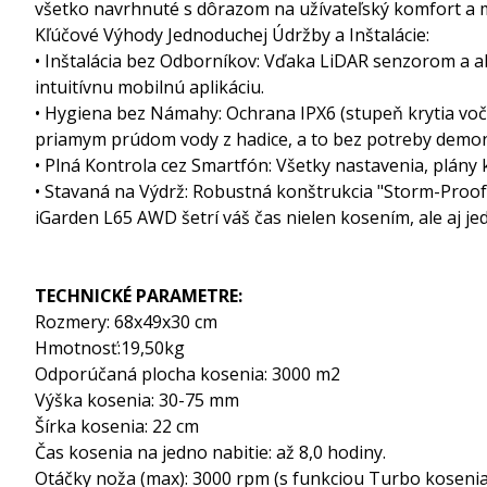
všetko navrhnuté s dôrazom na užívateľský komfort a 
Kľúčové Výhody Jednoduchej Údržby a Inštalácie:
• Inštalácia bez Odborníkov: Vďaka LiDAR senzorom a ab
intuitívnu mobilnú aplikáciu.
• Hygiena bez Námahy: Ochrana IPX6 (stupeň krytia v
priamym prúdom vody z hadice, a to bez potreby demo
• Plná Kontrola cez Smartfón: Všetky nastavenia, plány
• Stavaná na Výdrž: Robustná konštrukcia "Storm-Proof"
iGarden L65 AWD šetrí váš čas nielen kosením, ale aj j
TECHNICKÉ PARAMETRE:
Rozmery: 68x49x30 cm
Hmotnosť:19,50kg
Odporúčaná plocha kosenia: 3000 m2
Výška kosenia: 30-75 mm
Šírka kosenia: 22 cm
Čas kosenia na jedno nabitie: až 8,0 hodiny.
Otáčky noža (max): 3000 rpm (s funkciou Turbo kosenia