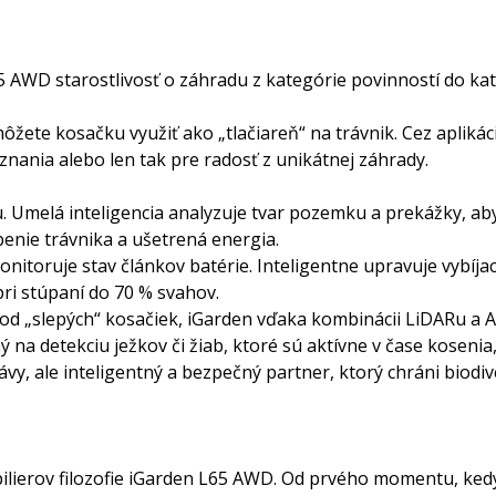
 AWD starostlivosť o záhradu z kategórie povinností do kate
ôžete kosačku využiť ako „tlačiareň“ na trávnik. Cez aplikáci
znania alebo len tak pre radosť z unikátnej záhrady.
 Umelá inteligencia analyzuje tvar pozemku a prekážky, aby v
enie trávnika a ušetrená energia.
oruje stav článkov batérie. Inteligentne upravuje vybíjacie
ri stúpaní do 70 % svahov.
l od „slepých“ kosačiek, iGarden vďaka kombinácii LiDARu a 
 na detekciu ježkov či žiab, ktoré sú aktívne v čase kosenia
ávy, ale inteligentný a bezpečný partner, ktorý chráni biodi
ilierov filozofie iGarden L65 AWD. Od prvého momentu, kedy 