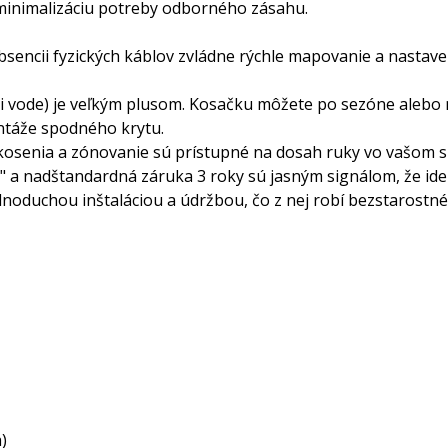
minimalizáciu potreby odborného zásahu.
sencii fyzických káblov zvládne rýchle mapovanie a nastave
oči vode) je veľkým plusom. Kosačku môžete po sezóne ale
ntáže spodného krytu.
 kosenia a zónovanie sú prístupné na dosah ruky vo vašom sm
 a nadštandardná záruka 3 roky sú jasným signálom, že ide 
ednoduchou inštaláciou a údržbou, čo z nej robí bezstarostn
)