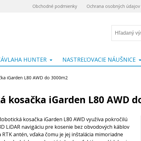
Obchodné podmienky
Ochrana osobných údajov
ZÁVLAHA HUNTER
NASTREĽOVACIE NÁUŠNICE
čka iGarden L80 AWD do 3000m2
ká kosačka iGarden L80 AWD d
Robotická kosačka iGarden L80 AWD využíva pokročilú
3D LiDAR navigáciu pre kosenie bez obvodových káblov
a RTK antén, vďaka čomu je jej inštalácia mimoriadne