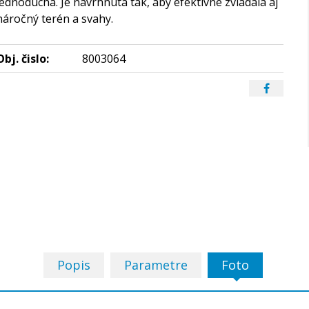
jednoduchá. Je navrhnutá tak, aby efektívne zvládala aj
náročný terén a svahy.
Obj. čislo:
8003064
Popis
Parametre
Foto