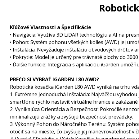
Robotic
Kľúčové Vlastnosti a Špecifikácie
• Navigácia: Využíva 3D LiDAR technológiu a AI na pres
• Pohon: Systém pohonu všetkých kolies (AWD) jej umož
• Inštalácia: Nevyžaduje inštaláciu obvodových drôtov a
• Pokrytie: Model je určený pre trávnaté plochy do 3000
• Ďalšie funkcie: Integrácia s aplikáciou iGarden umož
PREČO SI VYBRAŤ IGARDEN L80 AWD?
Robotická kosačka iGarden L80 AWD vyniká na trhu vďaka
1. Extrémne Jednoduchá Inštalácia: Najväčšou výhodou 
smartfóne rýchlo nastaviť virtuálne hranice a zakázané
2. Vynikajúca Orientácia a Bezpečnosť: Pokročilé senzory
minimalizujú zrážky a zvyšujú bezpečnosť prevádzky.
3. Výkonný Pohon do Náročného Terénu: Systém pohonu 
otočiť sa na mieste, čo zvyšuje jej manévrovateľnosť v č
4. Vysoká Efektivita a Výdrž: Kosačka je navrhnutá pre 