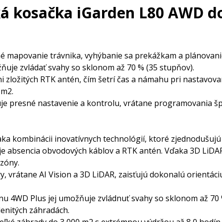
ká kosačka iGarden L80 AWD d
né mapovanie trávnika, vyhýbanie sa prekážkam a plánovanie
ňuje zvládať svahy so sklonom až 70 % (35 stupňov).
ni zložitých RTK antén, čím šetrí čas a námahu pri nastavova
 m2.
ňuje presné nastavenie a kontrolu, vrátane programovania š
 kombinácii inovatívnych technológií, ktoré zjednodušujú a 
je absencia obvodových káblov a RTK antén. Vďaka 3D LiDAR
 zóny.
, vrátane AI Vision a 3D LiDAR, zaisťujú dokonalú orientáciu
4WD Plus jej umožňuje zvládnuť svahy so sklonom až 70 % 
lenitých záhradách.
veľké záhrady do 3 000 m2 s extrémnou výdržou až 8,0 hodín k