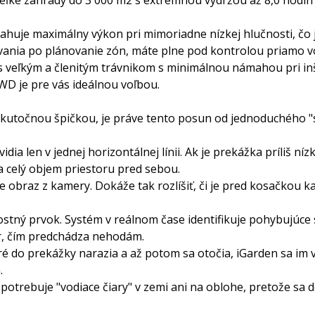
ahuje maximálny výkon pri mimoriadne nízkej hlučnosti, čo j
ovania po plánovanie zón, máte plne pod kontrolou priamo 
s veľkým a členitým trávnikom s minimálnou námahou pri inš
WD je pre vás ideálnou voľbou.
 skutočnou špičkou, je práve tento posun od jednoduchého
ia len v jednej horizontálnej línii. Ak je prekážka príliš ní
a celý objem priestoru pred sebou.
e obraz z kamery. Dokáže tak rozlíšiť, či je pred kosačkou kam
tný prvok. Systém v reálnom čase identifikuje pohybujúce sa
r, čím predchádza nehodám.
oré do prekážky narazia a až potom sa otočia, iGarden sa im
.
epotrebuje "vodiace čiary" v zemi ani na oblohe, pretože s