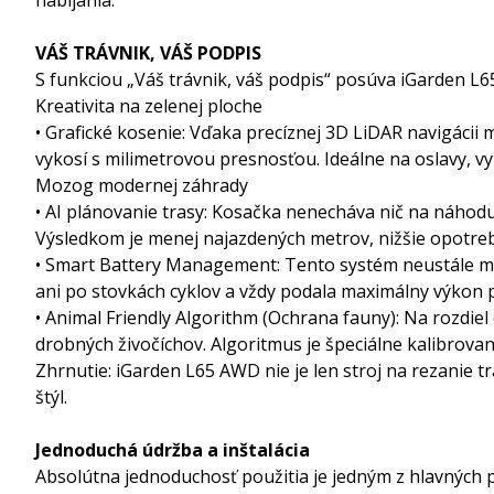
VÁŠ TRÁVNIK, VÁŠ PODPIS
S funkciou „Váš trávnik, váš podpis“ posúva iGarden L65
Kreativita na zelenej ploche
• Grafické kosenie: Vďaka precíznej 3D LiDAR navigácii m
vykosí s milimetrovou presnosťou. Ideálne na oslavy, vy
Mozog modernej záhrady
• AI plánovanie trasy: Kosačka nenecháva nič na náhodu.
Výsledkom je menej najazdených metrov, nižšie opotreb
• Smart Battery Management: Tento systém neustále monit
ani po stovkách cyklov a vždy podala maximálny výkon p
• Animal Friendly Algorithm (Ochrana fauny): Na rozdie
drobných živočíchov. Algoritmus je špeciálne kalibrovaný
Zhrnutie: iGarden L65 AWD nie je len stroj na rezanie tr
štýl.
Jednoduchá údržba a inštalácia
Absolútna jednoduchosť použitia je jedným z hlavných p