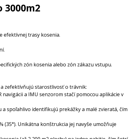
o 3000m2
 efektívnej trasy kosenia.
ní.
pecifických zón kosenia alebo zón zákazu vstupu.
zefektívňujú starostlivosť o trávnik:
 navigácii a IMU senzorom stačí pomocou aplikácie v
 a spoľahlivo identifikujú prekážky a malé zvieratá, čím
(35°). Unikátna konštrukcia jej navyše umožňuje
osenia (až 2 200 m2 plochy) na jedno nabitie, čím šetrí