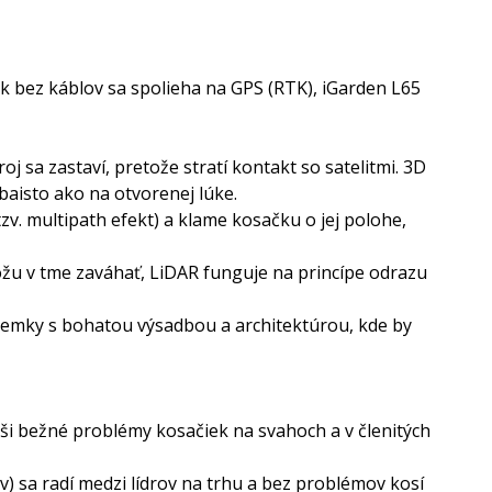
k bez káblov sa spolieha na GPS (RTK), iGarden L65
 sa zastaví, pretože stratí kontakt so satelitmi. 3D
aisto ako na otvorenej lúke.
v. multipath efekt) a klame kosačku o jej polohe,
môžu v tme zaváhať, LiDAR funguje na princípe odrazu
pozemky s bohatou výsadbou a architektúrou, kde by
i bežné problémy kosačiek na svahoch a v členitých
) sa radí medzi lídrov na trhu a bez problémov kosí