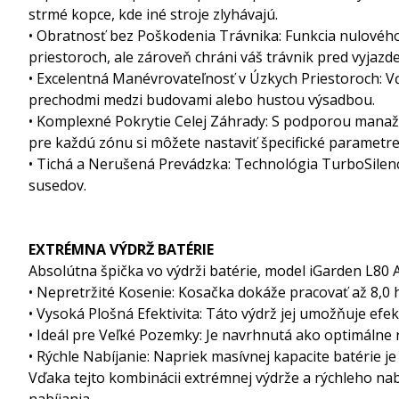
strmé kopce, kde iné stroje zlyhávajú.
• Obratnosť bez Poškodenia Trávnika: Funkcia nulového
priestoroch, ale zároveň chráni váš trávnik pred vyjazd
• Excelentná Manévrovateľnosť v Úzkych Priestoroch: Vď
prechodmi medzi budovami alebo hustou výsadbou.
• Komplexné Pokrytie Celej Záhrady: S podporou manaž
pre každú zónu si môžete nastaviť špecifické parametre
• Tichá a Nerušená Prevádzka: Technológia TurboSilen
susedov.
EXTRÉMNA VÝDRŽ BATÉRIE
Absolútna špička vo výdrži batérie, model iGarden L80 A
• Nepretržité Kosenie: Kosačka dokáže pracovať až 8,0 h
• Vysoká Plošná Efektivita: Táto výdrž jej umožňuje efe
• Ideál pre Veľké Pozemky: Je navrhnutá ako optimálne r
• Rýchle Nabíjanie: Napriek masívnej kapacite batérie je
Vďaka tejto kombinácii extrémnej výdrže a rýchleho na
nabíjania.