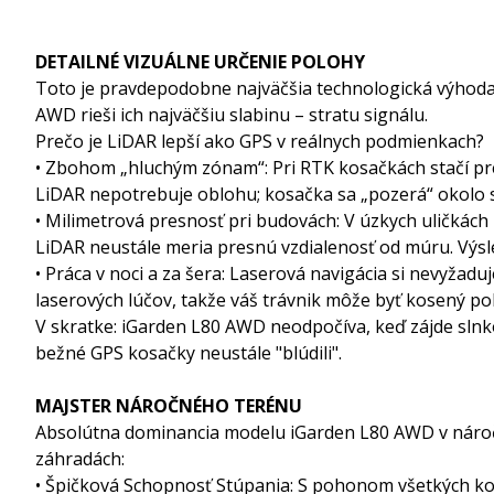
DETAILNÉ VIZUÁLNE URČENIE POLOHY
Toto je pravdepodobne najväčšia technologická výhoda 
AWD rieši ich najväčšiu slabinu – stratu signálu.
Prečo je LiDAR lepší ako GPS v reálnych podmienkach?
• Zbohom „hluchým zónam“: Pri RTK kosačkách stačí prej
LiDAR nepotrebuje oblohu; kosačka sa „pozerá“ okolo s
• Milimetrová presnosť pri budovách: V úzkych uličkách
LiDAR neustále meria presnú vzdialenosť od múru. Výs
• Práca v noci a za šera: Laserová navigácia si nevyžad
laserových lúčov, takže váš trávnik môže byť kosený p
V skratke: iGarden L80 AWD neodpočíva, keď zájde slnko
bežné GPS kosačky neustále "blúdili".
MAJSTER NÁROČNÉHO TERÉNU
Absolútna dominancia modelu iGarden L80 AWD v náročn
záhradách:
• Špičková Schopnosť Stúpania: S pohonom všetkých kol