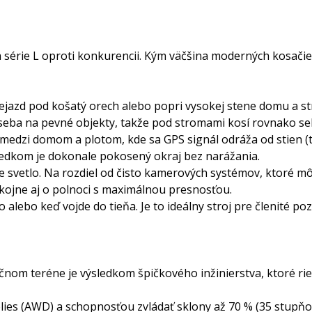
série L oproti konkurencii. Kým väčšina moderných kosačie
azd pod košatý orech alebo popri vysokej stene domu a stroj
eba na pevné objekty, takže pod stromami kosí rovnako seb
 medzi domom a plotom, kde sa GPS signál odráža od stien (tz
ledkom je dokonale pokosený okraj bez narážania.
uje svetlo. Na rozdiel od čisto kamerových systémov, ktoré 
okojne aj o polnoci s maximálnou presnosťou.
 alebo keď vojde do tieňa. Je to ideálny stroj pre členité 
om teréne je výsledkom špičkového inžinierstva, ktoré rieš
ies (AWD) a schopnosťou zvládať sklony až 70 % (35 stupňov