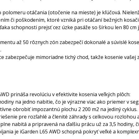
 polomeru otáčania (otočenie na mieste) je kľúčová. Nielen
ením či poškodením, ktoré vzniká pri otáčaní bežných kosači
aka schopnosti prejsť cez úzke pasáže so šírkou len 80 cm 
mentu až 50 rôznych zón zabezpečí dokonalé a súvislé kose
.
ce zabezpečuje mimoriadne tichý chod, takže kosenie vašej
WD prináša revolúciu v efektivite kosenia veľkých plôch:
odiny na jedno nabitie, čo je výrazne viac ako priemer v se
ktívne obrobiť impozantnú plochu 2 200 m2 na jediný cyklus.
iešenie pre rozľahlé a členité záhrady s celkovou rozlohou 
 plne nabitá a pripravená na ďalšiu prácu už za 3,5 hodiny, č
bíjania je iGarden L65 AWD schopná pokryť veľké a komplex