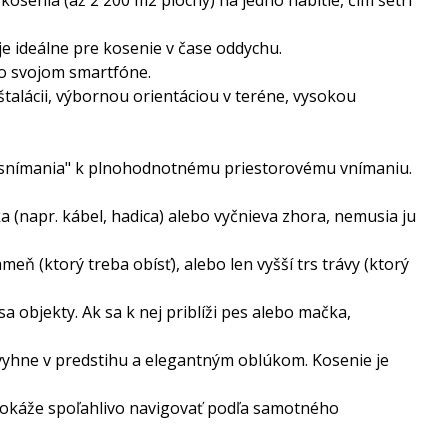
e ideálne pre kosenie v čase oddychu.
vo svojom smartfóne.
talácii, výbornou orientáciou v teréne, vysokou
 "snímania" k plnohodnotnému priestorovému vnímaniu.
zka (napr. kábel, hadica) alebo vyčnieva zhora, nemusia ju
eň (ktorý treba obísť), alebo len vyšší trs trávy (ktorý
 objekty. Ak sa k nej priblíži pes alebo mačka,
 vyhne v predstihu a elegantným oblúkom. Kosenie je
a dokáže spoľahlivo navigovať podľa samotného