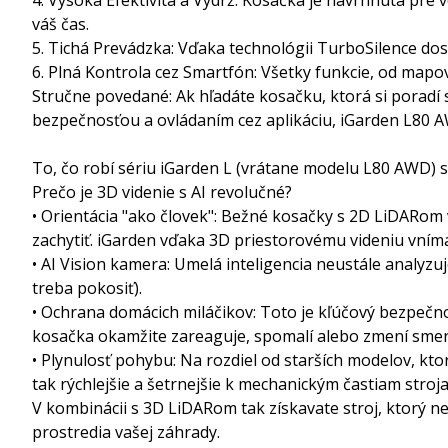
váš čas.
5. Tichá Prevádzka: Vďaka technológii TurboSilence dos
6. Plná Kontrola cez Smartfón: Všetky funkcie, od map
Stručne povedané: Ak hľadáte kosačku, ktorá si poradí 
bezpečnosťou a ovládaním cez aplikáciu, iGarden L80 A
To, čo robí sériu iGarden L (vrátane modelu L80 AWD)
Prečo je 3D videnie s AI revolučné?
• Orientácia "ako človek": Bežné kosačky s 2D LiDARom vid
zachytiť. iGarden vďaka 3D priestorovému videniu vním
• AI Vision kamera: Umelá inteligencia neustále analyzuj
treba pokosiť).
• Ochrana domácich miláčikov: Toto je kľúčový bezpečnos
kosačka okamžite zareaguje, spomalí alebo zmení sme
• Plynulosť pohybu: Na rozdiel od starších modelov, kt
tak rýchlejšie a šetrnejšie k mechanickým častiam stroja
V kombinácii s 3D LiDARom tak získavate stroj, ktorý n
prostredia vašej záhrady.