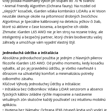
vždy podala maximálny výkon pri stúpaní do 70 % svahov.
• Animal Friendly Algorithm (Ochrana fauny): Na rozdiel od
„slepých“ kosačiek, iGarden vďaka kombinácii LiDARu a AI Vision
neustále skenuje okolie na prítomnosť drobných živočíchov.
Algoritmus je špeciálne kalibrovaný na detekciu ježkov či žiab,
ktoré sú aktívne v čase kosenia, a bezpečne ich obíde.
Zhrnutie: iGarden L65 AWD nie je len stroj na rezanie trávy, ale
inteligentný a bezpečný partner, ktorý chráni biodiverzitu vašej
záhrady a umožňuje vám vyjadriť vlastný štýl.
Jednoduchá údržba a inštalácia
Absolútna jednoduchosť použitia je jedným z hlavných pilierov
filozofie iGarden L65 AWD. Od prvého momentu, kedy kosačku
vybalíte, až po jej pravidelnú údržbu, je všetko navrhnuté s
dôrazom na užívateľský komfort a minimalizáciu potreby
odborného zásahu.
Kľúčové Výhody Jednoduchej Údržby a Inštalácie:
• Inštalácia bez Odborníkov: Vďaka LiDAR senzorom a absencii
fyzických káblov zvládne rýchle mapovanie a nastavenie
virtuálnych zón skutočne každý používateľ cez intuitívnu mobilnú
aplikáciu.
• Hygiena bez Námahy: Ochrana IPX6 (stupeň krytia voči vode) je