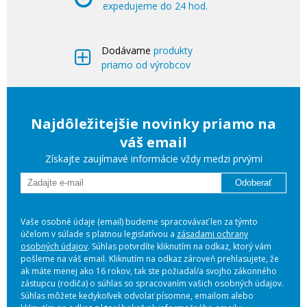
expedujeme do 24 hod.
Dodávame
produkty
priamo od výrobcov
Najdôležitejšie novinky priamo na
váš email
Získajte zaujímavé informácie vždy medzi prvými
Odoberať
Vaše osobné údaje (email) budeme spracovávať len za týmto
účelom v súlade s platnou legislatívou a
zásadami ochrany
osobných údajov
. Súhlas potvrdíte kliknutím na odkaz, ktorý vám
pošleme na váš email. Kliknutím na odkaz zároveň prehlasujete, že
ak máte menej ako 16 rokov, tak ste požiadal/a svojho zákonného
zástupcu (rodiča) o súhlas so spracovaním vašich osobných údajov.
Súhlas môžete kedykoľvek odvolať písomne, emailom alebo