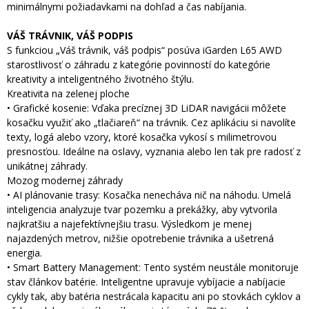
minimálnymi požiadavkami na dohľad a čas nabíjania.
VÁŠ TRÁVNIK, VÁŠ PODPIS
S funkciou „Váš trávnik, váš podpis“ posúva iGarden L65 AWD
starostlivosť o záhradu z kategórie povinností do kategórie
kreativity a inteligentného životného štýlu.
Kreativita na zelenej ploche
• Grafické kosenie: Vďaka precíznej 3D LiDAR navigácii môžete
kosačku využiť ako „tlačiareň“ na trávnik. Cez aplikáciu si navolíte
texty, logá alebo vzory, ktoré kosačka vykosí s milimetrovou
presnosťou. Ideálne na oslavy, vyznania alebo len tak pre radosť z
unikátnej záhrady.
Mozog modernej záhrady
• AI plánovanie trasy: Kosačka nenecháva nič na náhodu. Umelá
inteligencia analyzuje tvar pozemku a prekážky, aby vytvorila
najkratšiu a najefektívnejšiu trasu. Výsledkom je menej
najazdených metrov, nižšie opotrebenie trávnika a ušetrená
energia.
• Smart Battery Management: Tento systém neustále monitoruje
stav článkov batérie. Inteligentne upravuje vybíjacie a nabíjacie
cykly tak, aby batéria nestrácala kapacitu ani po stovkách cyklov a