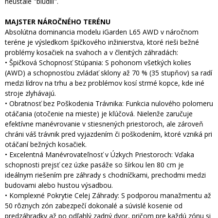
neustále "blúdili".
MAJSTER NÁROČNÉHO TERÉNU
Absolútna dominancia modelu iGarden L65 AWD v náročnom
teréne je výsledkom špičkového inžinierstva, ktoré rieši bežné
problémy kosačiek na svahoch a v členitých záhradách:
• Špičková Schopnosť Stúpania: S pohonom všetkých kolies
(AWD) a schopnosťou zvládať sklony až 70 % (35 stupňov) sa radí
medzi lídrov na trhu a bez problémov kosí strmé kopce, kde iné
stroje zlyhávajú.
• Obratnosť bez Poškodenia Trávnika: Funkcia nulového polomeru
otáčania (otočenie na mieste) je kľúčová. Nielenže zaručuje
efektívne manévrovanie v stiesnených priestoroch, ale zároveň
chráni váš trávnik pred vyjazdením či poškodením, ktoré vzniká pri
otáčaní bežných kosačiek.
• Excelentná Manévrovateľnosť v Úzkych Priestoroch: Vďaka
schopnosti prejsť cez úzke pasáže so šírkou len 80 cm je
ideálnym riešením pre záhrady s chodníčkami, prechodmi medzi
budovami alebo hustou výsadbou.
• Komplexné Pokrytie Celej Záhrady: S podporou manažmentu až
50 rôznych zón zabezpečí dokonalé a súvislé kosenie od
predzáhradky až po odľahlý zadný dvor, pričom pre každú zónu si