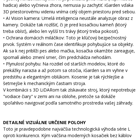
hadica) alebo vyčnieva zhora, nemusia ju zachytiť. iGarden vďaka
3D priestorovému videniu vníma celý objem priestoru pred sebou.
• AI Vision kamera: Umelá inteligencia neustále analyzuje obraz z
kamery. Dokáže tak rozlíšiť, či je pred kosačkou kameň (ktorý
treba obísť), alebo len vyšší trs trávy (ktorý treba pokosiť).
• Ochrana domácich miláčikov: Toto je kľúčový bezpečnostný
prvok. Systém v reálnom čase identifikuje pohybujúce sa objekty.
Ak sa k nej priblíži pes alebo mačka, kosačka okamžite zareaguje,
spomalí alebo zmení smer, čím predchádza nehodám.
• Plynulosť pohybu: Na rozdiel od starších modelov, ktoré do
prekážky narazia a až potom sa otočia, iGarden sa im vyhne v
predstihu a elegantným oblúkom. Kosenie je tak rýchlejšie a
šetrnejšie k mechanickým častiam stroja.
V kombinácii s 3D LiDARom tak získavate stroj, ktorý nepotrebuje
"vodiace čiary" v zemi ani na oblohe, pretože sa dokáže
spoľahlivo navigovať podľa samotného prostredia vašej záhrady.
DETAILNÉ VIZUÁLNE URČENIE POLOHY
Toto je pravdepodobne najväčšia technologická výhoda série L
oproti konkurencii. Kým väčšina moderných kosačiek bez káblov