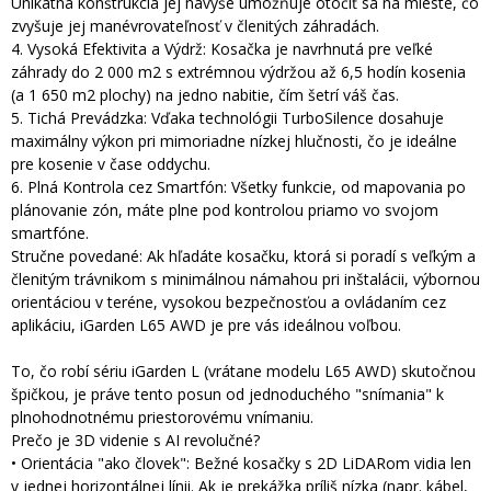
Unikátna konštrukcia jej navyše umožňuje otočiť sa na mieste, čo
zvyšuje jej manévrovateľnosť v členitých záhradách.
4. Vysoká Efektivita a Výdrž: Kosačka je navrhnutá pre veľké
záhrady do 2 000 m2 s extrémnou výdržou až 6,5 hodín kosenia
(a 1 650 m2 plochy) na jedno nabitie, čím šetrí váš čas.
5. Tichá Prevádzka: Vďaka technológii TurboSilence dosahuje
maximálny výkon pri mimoriadne nízkej hlučnosti, čo je ideálne
pre kosenie v čase oddychu.
6. Plná Kontrola cez Smartfón: Všetky funkcie, od mapovania po
plánovanie zón, máte plne pod kontrolou priamo vo svojom
smartfóne.
Stručne povedané: Ak hľadáte kosačku, ktorá si poradí s veľkým a
členitým trávnikom s minimálnou námahou pri inštalácii, výbornou
orientáciou v teréne, vysokou bezpečnosťou a ovládaním cez
aplikáciu, iGarden L65 AWD je pre vás ideálnou voľbou.
To, čo robí sériu iGarden L (vrátane modelu L65 AWD) skutočnou
špičkou, je práve tento posun od jednoduchého "snímania" k
plnohodnotnému priestorovému vnímaniu.
Prečo je 3D videnie s AI revolučné?
• Orientácia "ako človek": Bežné kosačky s 2D LiDARom vidia len
v jednej horizontálnej línii. Ak je prekážka príliš nízka (napr. kábel,