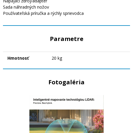
Napájací zdroj/adaptér
Sada náhradných nožov
Používateľská príručka a rýchly sprievodca
Parametre
Hmotnosť
20 kg
Fotogaléria