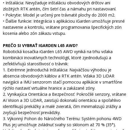
• Inštalácia: Nevyžaduje inštaláciu obvodových drôtov ani
zložitých RTK antén, čím šetrí čas a námahu pri nastavovaní.
• Pokrytie: Model je určený pre trávnaté plochy do 2000 m2.
• Ďalšie funkcie: Integrácia s aplikáciou iGarden umožňuje presné
nastavenie a kontrolu, vrátane programovania špecifických zón
kosenia alebo zón zákazu vstupu.
PREČO SI VYBRAŤ IGARDEN L65 AWD?
Robotická kosačka iGarden L65 AWD vyniká na trhu vďaka
kombinácii inovatívnych technológií, ktoré zjednodušujú a
zefektívňujú starostlivosť o trávnik:
1. Extrémne Jednoduchá Inštalácia: Najväčšou výhodou je
absencia obvodových káblov a RTK antén. Vďaka 3D LiDAR
navigácii a IMU senzorom stačí pomocou aplikácie v smartfóne
rýchlo nastaviť virtuálne hranice a zakázané zóny.
2. Vynikajúca Orientácia a Bezpečnosť: Pokročilé senzory, vrátane
AI Vision a 3D LiDAR, zaisťujú dokonalú orientáciu a spoľahlivo
identifikujú prekážky a malé zvieratá, čím minimalizujú zrážky a
zvyšujú bezpečnosť prevádzky.
3. Výkonný Pohon do Náročného Terénu: Systém pohonu 4WD
Plus jej umožňuje zvládnuť svahy so sklonom až 70 % (35°).