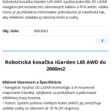
Robotická kosačka iGarden L65 AWD využíva pokročilú 3D LiDAR
navigáciu pre kosenie bez obvodových káblov a RTK antén, vďaka
čomu je jej inštalácia mimoriadne jednoduchá. Je navrhnutá tak,
aby efektívne zvládala aj náročný terén a svahy.
Obj. čislo:
8003063
Robotická kosačka iGarden L65 AWD do
2000m2
Kľúčové Vlastnosti a Špecifikácie
• Navigácia: Využíva 3D LiDAR technológiu a AI na presné
mapovanie trávnika, vyhýbanie sa prekážkam a plánovanie
efektívnej trasy kosenia.
• Pohon: Systém pohonu všetkých kolies (AWD) jej umožňuje
zvládať svahy so sklonom až 70 % (35 stupňov).