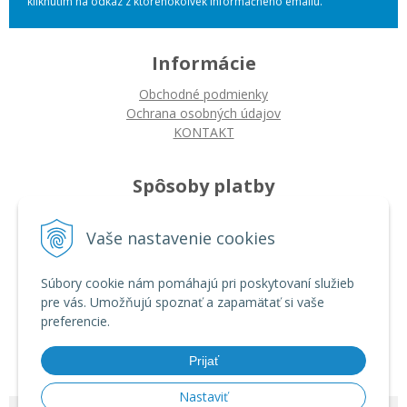
kliknutím na odkaz z ktoréhokoľvek informačného emailu.
Informácie
Obchodné podmienky
Ochrana osobných údajov
KONTAKT
Spôsoby platby
Platba na dobierku
Vaše nastavenie cookies
Platba bankovým prevodom
Platba kartou
Súbory cookie nám pomáhajú pri poskytovaní služieb
pre vás. Umožňujú spoznať a zapamätať si vaše
Ako nakupovať
preferencie.
Ako nakupovať
Autorizované servisy
Prijať
Nastaviť