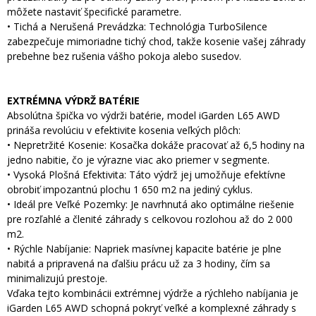
môžete nastaviť špecifické parametre.
• Tichá a Nerušená Prevádzka: Technológia TurboSilence
zabezpečuje mimoriadne tichý chod, takže kosenie vašej záhrady
prebehne bez rušenia vášho pokoja alebo susedov.
EXTRÉMNA VÝDRŽ BATÉRIE
Absolútna špička vo výdrži batérie, model iGarden L65 AWD
prináša revolúciu v efektivite kosenia veľkých plôch:
• Nepretržité Kosenie: Kosačka dokáže pracovať až 6,5 hodiny na
jedno nabitie, čo je výrazne viac ako priemer v segmente.
• Vysoká Plošná Efektivita: Táto výdrž jej umožňuje efektívne
obrobiť impozantnú plochu 1 650 m2 na jediný cyklus.
• Ideál pre Veľké Pozemky: Je navrhnutá ako optimálne riešenie
pre rozľahlé a členité záhrady s celkovou rozlohou až do 2 000
m2.
• Rýchle Nabíjanie: Napriek masívnej kapacite batérie je plne
nabitá a pripravená na ďalšiu prácu už za 3 hodiny, čím sa
minimalizujú prestoje.
Vďaka tejto kombinácii extrémnej výdrže a rýchleho nabíjania je
iGarden L65 AWD schopná pokryť veľké a komplexné záhrady s