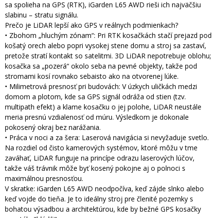
sa spolieha na GPS (RTK), iGarden L65 AWD rieši ich najväčšiu
slabinu – stratu signálu.
Prečo je LiDAR lepší ako GPS v reálnych podmienkach?
• Zbohom „hluchým zónam“: Pri RTK kosačkách stačí prejazd pod
košatý orech alebo popri vysokej stene domu a stroj sa zastaví,
pretože stratí kontakt so satelitmi. 3D LiDAR nepotrebuje oblohu;
kosačka sa „pozerá“ okolo seba na pevné objekty, takže pod
stromami kosí rovnako sebaisto ako na otvorenej lúke.
• Milimetrová presnosť pri budovách: V úzkych uličkách medzi
domom a plotom, kde sa GPS signál odráža od stien (tzv.
multipath efekt) a klame kosačku o jej polohe, LiDAR neustále
meria presnú vzdialenosť od múru. Výsledkom je dokonale
pokosený okraj bez narážania.
• Práca v noci a za šera: Laserová navigácia si nevyžaduje svetlo.
Na rozdiel od čisto kamerových systémov, ktoré môžu v tme
zaváhať, LiDAR funguje na princípe odrazu laserových lúčov,
takže váš trávnik môže byť kosený pokojne aj o polnoci s
maximálnou presnosťou.
V skratke: iGarden L65 AWD neodpočíva, keď zájde slnko alebo
keď vojde do tieňa. Je to ideálny stroj pre členité pozemky s
bohatou výsadbou a architektúrou, kde by bežné GPS kosačky