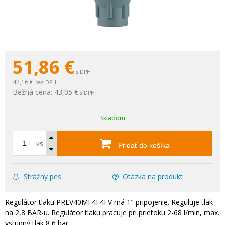
51,86
€
s DPH
42,16 €
bez DPH
Bežná cena:
43,05 €
s DPH
Skladom
ks
Pridať do košíka
Strážny pes
Otázka na produkt
Regulátor tlaku PRLV40MF4F4FV má 1" pripojenie. Reguluje tlak
na 2,8 BAR-u. Regulátor tlaku pracuje pri prietoku 2-68 l/min, max.
vstupný tlak 8,6 bar