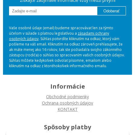
Získajte zaujímavé informácie vždy medzi prvými
Odoberať
Vaše osobné údaje (email) budeme spracovávať len za týmto
účelom v súlade s platnou legislatívou a
zásadami ochrany
osobných údajov
. Súhlas potvrdíte kliknutím na odkaz, ktorý vám
pošleme na váš email. Kliknutím na odkaz zároveň prehlasujete, že
ak máte menej ako 16 rokov, tak ste požiadal/a svojho zákonného
zástupcu (rodiča) o súhlas so spracovaním vašich osobných údajov.
Súhlas môžete kedykoľvek odvolať písomne, emailom alebo
kliknutím na odkaz z ktoréhokoľvek informačného emailu.
Informácie
Obchodné podmienky
Ochrana osobných údajov
KONTAKT
Spôsoby platby