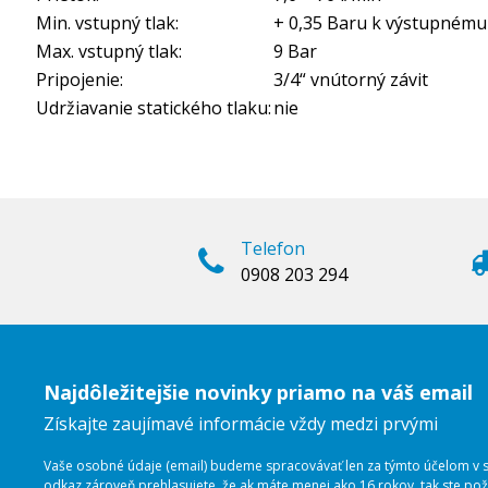
Min. vstupný tlak:
+ 0,35 Baru k výstupnému
Max. vstupný tlak:
9 Bar
Pripojenie:
3/4“ vnútorný závit
Udržiavanie statického tlaku:
nie
Telefon
0908 203 294
Najdôležitejšie novinky priamo na váš email
Získajte zaujímavé informácie vždy medzi prvými
Vaše osobné údaje (email) budeme spracovávať len za týmto účelom v sú
odkaz zároveň prehlasujete, že ak máte menej ako 16 rokov, tak ste p