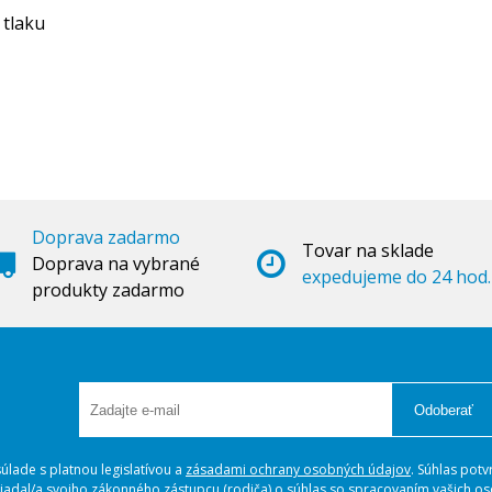
 tlaku
Doprava zadarmo
Tovar na sklade
Doprava na vybrané
expedujeme do 24 hod.
produkty zadarmo
Odoberať
lade s platnou legislatívou a
zásadami ochrany osobných údajov
. Súhlas potv
ožiadal/a svojho zákonného zástupcu (rodiča) o súhlas so spracovaním vašich 