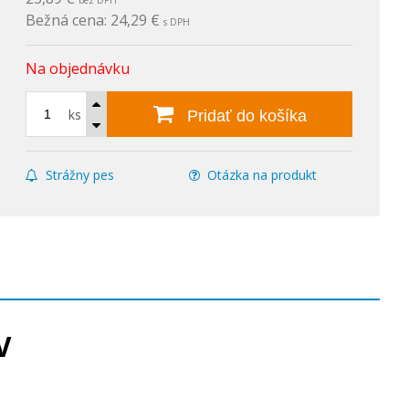
bez DPH
Bežná cena:
24,29 €
s DPH
Na objednávku
ks
Pridať do košíka
Strážny pes
Otázka na produkt
V