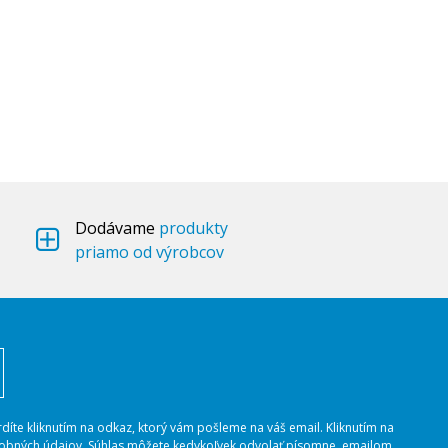
Dodávame
produkty
priamo od výrobcov
rdíte kliknutím na odkaz, ktorý vám pošleme na váš email. Kliknutím na
osobných údajov. Súhlas môžete kedykoľvek odvolať písomne, emailom