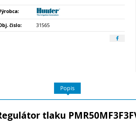
Výrobca:
Obj. čislo:
31565
Popis
Regulátor tlaku PMR50MF3F3F